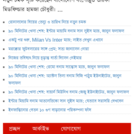
নতুন চমক সৃষ্টি করেছেন বাংলাদেশি বংশোদ্ভূত তারকা
মিডফিল্ডার হামজা চৌধুরী। ...
রোনালদোর বিয়ের ভেন্যু ও তারিখ নিয়ে নতুন চমক
৯০ মিনিটের খেলা শেষ: ইন্টার মায়ামি বনাম সান লুইস ম্যাচ, জানুন ফলাফল
একটু পর শুরু, Milan Vs Inter ম্যাচ; লাইভ দেখুন এখানে
মরক্কোর ফুটবলারের সঙ্গে প্রেম; সত্য জানালেন নোরা
নিজের ভবিষ্যৎ নিয়ে চূড়ান্ত বার্তা দিলেন নেইমার
৯০ মিনিটের খেলা শেষ: রেমো বনাম সান্তোস ম্যাচ, জানুন ফলাফল
৯০ মিনিটের খেলা শেষ: অ্যাস্টল ভিলা বনাম বিজি পাঠুম ইউনাইটেড, জানুন
ফলাফল
৯০ মিনিটের খেলা শেষ: বায়ার্ন মিউনিখ বনাম জেজু ইউনাইটেড, জানুন ফলাফল
ইন্টার মিয়ামি বনাম আতলেতিকো সান লুইস ম্যাচ; যেভাবে সরাসরি দেখবেন
ইনফান্তিনোর বেতন ১০ গুণ বাড়ানোর পরিকল্পনা ফাঁস
প্রচ্ছদ
আর্কাইভ
যোগাযোগ