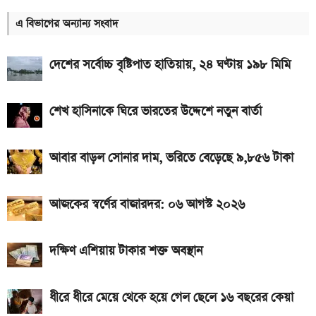
অন্ধকারে জ্বলে উঠবে ফোনের পেছন, REDMI K100 Pro
এ বিভাগের অন্যান্য সংবাদ
আসছে নতুন চমক নিয়ে
দেশের বাজারে আজকের স্বর্ণের দাম, প্রতি ভরি কত
দেশের সর্বোচ্চ বৃষ্টিপাত হাতিয়ায়, ২৪ ঘণ্টায় ১৯৮ মিমি
৯০ মিনিটের খেলা শেষ: বায়ার্ন মিউনিখ বনাম জেজু ইউনাইটেড,
জানুন ফলাফল
শেখ হাসিনাকে ঘিরে ভারতের উদ্দেশে নতুন বার্তা
ঘরে যে ৪ প্রানী থাকলে সংসারে অভাব লেগেই থাকে
আবার বাড়ল সোনার দাম, ভরিতে বেড়েছে ৯,৮৫৬ টাকা
একটু পর শুরু, Milan Vs Inter ম্যাচ; লাইভ দেখুন এখানে
গ্যাসের দাম নিয়ে সুখবর, যা জানাল পেট্রোবাংলা
আজকের স্বর্ণের বাজারদর: ০৬ আগস্ট ২০২৬
একটু পর শুরু, চেলসি ও জুভেন্টাস ম্যাচ; লাইভ দেখুন এখানে
আজকের সকল দেশের টাকার রেট: ০৫ আগস্ট ২০২৬
দক্ষিণ এশিয়ায় টাকার শক্ত অবস্থান
ধীরে ধীরে মেয়ে থেকে হয়ে গেল ছেলে ১৬ বছরের কেয়া