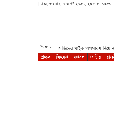
| ঢাকা, শুক্রবার, ৭ আগস্ট ২০২৬, ২৩ শ্রাবণ ১৪৩৩
শিরোনাম
তি পরীক্ষা***
পশ্চিমবঙ্গে মসজিদের মাইক অপসারণ নিয়ে নতুন ব
প্রচ্ছদ
ক্রিকেট
ফুটবল
জাতীয়
রাজ