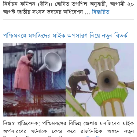
নির্বাচন কমিশন (ইসি)। ঘোষিত তপশিল অনুযায়ী, আগামী ২০
আগস্ট জাতীয় সংসদ ভবনের অধিবেশন ...
বিস্তারিত
পশ্চিমবঙ্গে মসজিদের মাইক অপসারণ নিয়ে নতুন বিতর্ক
নিজস্ব প্রতিবেদক: পশ্চিমবঙ্গের বিভিন্ন জেলায় মসজিদের মাইক
অপসারণের ঘটনাকে কেন্দ্র করে রাজনৈতিক অঙ্গনে নতুন