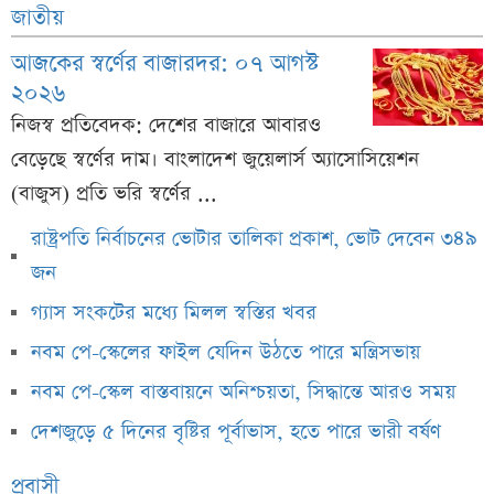
জাতীয়
সবজির বাজারে স্বস্তি নেই, চড়া মাছ-মুরগি-ডিমের দাম
আজকের স্বর্ণের বাজারদর: ০৭ আগস্ট
দেশের বাজারে আবার কমল সোনার দাম, ভরিতে কমেছে ৩
২০২৬
হাজার ২৬৬ টাকা
নিজস্ব প্রতিবেদক: দেশের বাজারে আবারও
এক দিনেই দুবার সূর্যাস্ত হয় যে গ্রামে
বেড়েছে স্বর্ণের দাম। বাংলাদেশ জুয়েলার্স অ্যাসোসিয়েশন
(বাজুস) প্রতি ভরি স্বর্ণের ...
আজকের সকল দেশের টাকার রেট: ০৭ আগস্ট ২০২৬
রাষ্ট্রপতি নির্বাচনের ভোটার তালিকা প্রকাশ, ভোট দেবেন ৩৪৯
আজকের স্বর্ণের বাজারদর: ০৭ আগস্ট ২০২৬
জন
২০২৬ সালের প্রথম পূর্ণগ্রাস সূর্যগ্রহণ কবে, কোথা থেকে দেখা
গ্যাস সংকটের মধ্যে মিলল স্বস্তির খবর
যাবে
নবম পে-স্কেলের ফাইল যেদিন উঠতে পারে মন্ত্রিসভায়
Vivo S2 উন্মোচন, ৭,০৫০mAh ব্যাটারি ও Dimensity
নবম পে-স্কেল বাস্তবায়নে অনিশ্চয়তা, সিদ্ধান্তে আরও সময়
7360-Turbo চিপ, বাংলাদেশে দাম কত
দেশজুড়ে ৫ দিনের বৃষ্টির পূর্বাভাস, হতে পারে ভারী বর্ষণ
শীতকালীন ছুটির আগে শেষ হবে জুনিয়র বৃত্তি পরীক্ষা
প্রবাসী
পশ্চিমবঙ্গে মসজিদের মাইক অপসারণ নিয়ে নতুন বিতর্ক