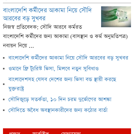
বাংলাদেশি কর্মীদের আকামা নিয়ে সৌদি
সাকিবের বাড়িতে হামলার পর যা বললেন দিলীপ ঘোষ
আরবের বড় সুখবর
সরকারি-বেসরকারি সব হাসপাতাল ও ক্লিনিকের জন্য হাইকোর্টের
নিজস্ব প্রতিবেদক: সৌদি আরবে কর্মরত
জরুরি নির্দেশ
বাংলাদেশি কর্মীদের জন্য আকামা (বাসস্থান ও কর্ম অনুমতিপত্র)
রাষ্ট্রপতি নির্বাচন ২০ আগস্ট, প্রার্থী হতে কী কী যোগ্যতা লাগবে
নবায়ন নিয়ে ...
নবম পে-স্কেল নিয়ে সুখবর, শিগগিরই প্রকাশ হচ্ছে গেজেট
বাংলাদেশি কর্মীদের আকামা নিয়ে সৌদি আরবের বড় সুখবর
Samsung Galaxy S26 FE: দাম ও ফিচার কি
ওমানে ফ্রি ট্যুরিস্ট ভিসা, মিলবে নতুন সুবিধাও
বাংলাদেশসহ যেসব দেশের জন্য ভিসা বন্ড স্থায়ী করছে
র‍্যাব বিলুপ্ত, আসছে নতুন এসআরবি বাহিনী
যুক্তরাষ্ট্র
ঘরে বসে যেভাবে জানা যাবে এসএসসি পরীক্ষার ফল
সৌদিজুড়ে সতর্কতা, ১০ দিন চরম দুর্ভোগের আশঙ্কা
এসএসসি ফল প্রকাশের চূড়ান্ত তারিখ ঘোষণা
সৌদিতে অবৈধ অবস্থানকারীদের জন্য কঠোর বার্তা
আজ বাড়ল মালয়েশিয়ান রিংগিতের বিনিময় হার
কমলো সৌদি রিয়ালের বিনিময় হার