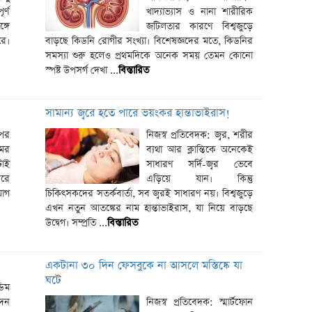
ইংল্যান্ড
র্ণ
খাদ্যাভ্যাস ও নানা শারীরিক
্গে
জটিলতার কারণে বিশ্বজুড়ে
১২ আগস্
রে।
বাড়ছে কিডনি রোগীর সংখ্যা। বিশেষজ্ঞদের মতে, কিডনির
সম্ভাব্য দ
সমস্যা শুরু হলেও প্রথমদিকে অনেক সময় তেমন কোনো
স্পষ্ট উপসর্গ দেখা ...
বিস্তারিত
ইন্টার মা
শেখ হাসিন
সামান্য জ্বরে হতে পারে ভয়ংকর হান্তাভাইরাস!
বাংলাদেশ
 পর
নিজস্ব প্রতিবেদক: জ্বর, শরীর
আবার বা
মের
ব্যথা আর ক্লান্তিকে অনেকেই
টাই
সাধারণ সর্দি-জ্বর ভেবে
আজকের স
রে
এড়িয়ে যান। কিন্তু
আজকের স্
যোগ
চিকিৎসকদের সতর্কবার্তা, সব জ্বরই সাধারণ নয়। বিশ্বজুড়ে
এখন নতুন আতঙ্কের নাম হান্তাভাইরাস, যা নিয়ে বাড়ছে
৯০ মিনিট
উদ্বেগ। সম্প্রতি ...
বিস্তারিত
ফলাফল
দক্ষিণ এশ
একটানা ৩০ দিন ফেসবুকে না আসলে মস্তিষ্কে যা
ধীরে ধীর
ঘটে
িম
আজ ৪ ঘণ্
িন
নিজস্ব প্রতিবেদক: স্মার্টফোন