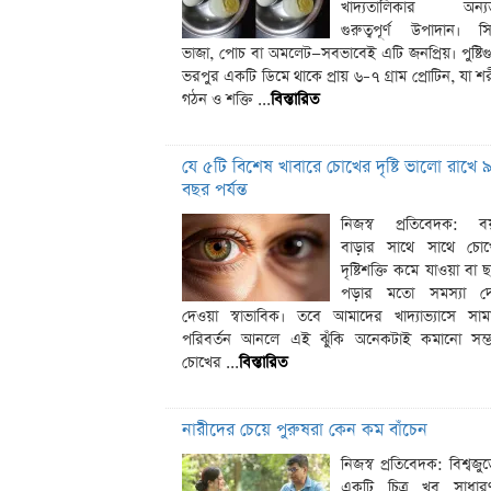
খাদ্যতালিকার অন্য
গুরুত্বপূর্ণ উপাদান। সিদ
ভাজা, পোচ বা অমলেট—সবভাবেই এটি জনপ্রিয়। পুষ্টিগ
ভরপুর একটি ডিমে থাকে প্রায় ৬–৭ গ্রাম প্রোটিন, যা শ
গঠন ও শক্তি ...
বিস্তারিত
যে ৫টি বিশেষ খাবারে চোখের দৃষ্টি ভালো রাখে 
বছর পর্যন্ত
নিজস্ব প্রতিবেদক: ব
বাড়ার সাথে সাথে চোখ
দৃষ্টিশক্তি কমে যাওয়া বা ছ
পড়ার মতো সমস্যা দে
দেওয়া স্বাভাবিক। তবে আমাদের খাদ্যাভ্যাসে সামা
পরিবর্তন আনলে এই ঝুঁকি অনেকটাই কমানো সম্
চোখের ...
বিস্তারিত
নারীদের চেয়ে পুরুষরা কেন কম বাঁচেন
নিজস্ব প্রতিবেদক: বিশ্বজু
একটি চিত্র খুব সাধা