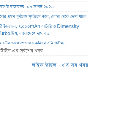
বর্ণের বাজারদর: ০৭ আগস্ট ২০২৬
র প্রথম পূর্ণগ্রাস সূর্যগ্রহণ কবে, কোথা থেকে দেখা যাবে
 উন্মোচন, ৭,০৫০mAh ব্যাটারি ও Dimensity
rbo চিপ, বাংলাদেশে দাম কত
ছুটির আগে শেষ হবে জুনিয়র বৃত্তি পরীক্ষা
স্টাইল এর সর্বশেষ খবর
্গে মসজিদের মাইক অপসারণ নিয়ে নতুন বিতর্ক
 বাড়িতে হামলার পর যা বললেন দিলীপ ঘোষ
লাইফ স্টাইল - এর সব খবর
েসরকারি সব হাসপাতাল ও ক্লিনিকের জন্য হাইকোর্টের
্দেশ
 নির্বাচন ২০ আগস্ট, প্রার্থী হতে কী কী যোগ্যতা লাগবে
্কেল নিয়ে সুখবর, শিগগিরই প্রকাশ হচ্ছে গেজেট
g Galaxy S26 FE: দাম ও ফিচার কি
লুপ্ত, আসছে নতুন এসআরবি বাহিনী
যেভাবে জানা যাবে এসএসসি পরীক্ষার ফল