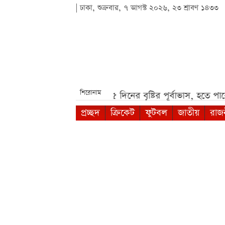
| ঢাকা, শুক্রবার, ৭ আগস্ট ২০২৬, ২৩ শ্রাবণ ১৪৩৩
শিরোনাম
রিপন মিয়া***
দেশজুড়ে ৫ দিনের বৃষ্টির পূর্বাভাস, হতে পারে ভারী ব
প্রচ্ছদ
ক্রিকেট
ফুটবল
জাতীয়
রাজ