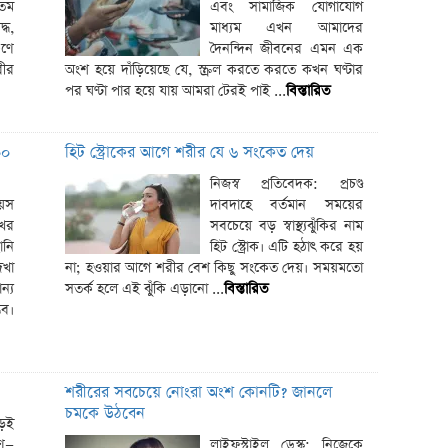
তম
এবং সামাজিক যোগাযোগ
৮০০০ m
্ধ,
মাধ্যম এখন আমাদের
কত?
ুণে
দৈনন্দিন জীবনের এমন এক
ঘরে বসে
রীর
অংশ হয়ে দাঁড়িয়েছে যে, স্ক্রল করতে করতে কখন ঘণ্টার
পর ঘণ্টা পার হয়ে যায় আমরা টেরই পাই ...
বিস্তারিত
বৃহস্পতিব
রেকর্ড 
৯০
হিট স্ট্রোকের আগে শরীর যে ৬ সংকেত দেয়
সুবিধা
নিজস্ব প্রতিবেদক: প্রচণ্ড
ছোট মাছে
য়স
দাবদাহে বর্তমান সময়ের
মাছে
ের
সবচেয়ে বড় স্বাস্থ্যঝুঁকির নাম
ানি
হিট স্ট্রোক। এটি হঠাৎ করে হয়
আসছে টানা
খা
না; হওয়ার আগে শরীর বেশ কিছু সংকেত দেয়। সময়মতো
দেশের বা
ন্য
সতর্ক হলে এই ঝুঁকি এড়ানো ...
বিস্তারিত
ভব।
একটু পর 
একটু পর 
আগামী ৪ দ
শরীরের সবচেয়ে নোংরা অংশ কোনটি? জানলে
১০,০০০
চমকে উঠবেন
ড়েই
চার্জেই চ
রণ—
লাইফস্টাইল ডেস্ক: নিজেকে