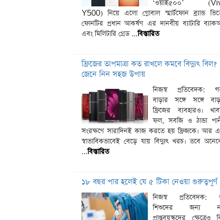
‘ওয়াই৫০০’ (Vi
Y500) নিয়ে এলো গ্লোবাল স্মার্টফোন ব্র্যান্ড ভি
ফোনটির প্রধান আকর্ষণ এর দানবীয় ব্যাটারি ব্যা
এবং মিলিটারি গ্রেড ...
বিস্তারিত
ফ্রিজের তাপমাত্রা কত রাখলে কমবে বিদ্যুৎ বিল?
জেনে নিন সহজ উপায়
নিজস্ব প্রতিবেদক: গ
বাড়ার সঙ্গে সঙ্গে বা
ফ্রিজের ব্যবহারও। খাব
ফল, সবজি ও ঠান্ডা পা
সংরক্ষণে সারাদিনই কাজ করতে হয় ফ্রিজকে। আর 
স্বাভাবিকভাবেই বেড়ে যায় বিদ্যুৎ খরচ। তবে অনে
...
বিস্তারিত
১৮ বছর পার হলেই যে ৫ টিকা নেওয়া গুরুত্বপূর্ণ
নিজস্ব প্রতিবেদক: শ
শিশুদের জন্য ন
প্রাপ্তবয়স্কদের ক্ষেত্রেও ক