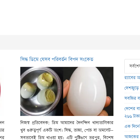
সিদ্ধ ডিমে যেসব পরিবর্তন বিপদ সংকেত
সর্বশে
র‍্যাবের 
দেশজুড়ে ৫
সবজির বা
দেশের ব
২৬৬ টাক
দিন
নিজস্ব প্রতিবেদক: ডিম আমাদের দৈনন্দিন খাদ্যতালিকার
এক দিনেই দ
তার
খুব গুরুত্বপূর্ণ একটি অংশ। সিদ্ধ, ভাজা, পোচ বা অমলেট—
আজকের স
শের
সবভাবেই ডিম খাওয়া হয়। এটি পুষ্টিগুণে ভরপুর, বিশেষ