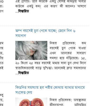
vo
এই প্রাণীটি। তবে কাউকে একটু বেশিই কামড়ায় আবার
এসএসসি ফ
ভো।
কাউকে একটু কম! এর কারণ কী জানেন? আসলে
কআপ
...
বিস্তারিত
আজ বাড়ল 
কমলো সৌদ
দেশে আজ 
অল্প বয়সেই চুল পেকে যাচ্ছে; জেনে নিন ৬
টানা ৪ দি
সমাধান
রম
নিজস্ব প্রতিবেদক: কম
৪ বছরে ১
ড়ছে
বয়সেই চুল পেকে যাওয়া
আগস্ট
ার,
এখন অনেকের সাধারণ
নতুন পে-
নীয়
সমস্যা হয়ে দাঁড়িয়েছে। ১৫,
চাকরিজীব
এতে
২০ কিংবা ২৫ বছর বয়সেই মাথায় সাদা চুল দেখা দিলে
কেই
স্বাভাবিকভাবেই বাড়ে দুশ্চিন্তা। অনেকেই দ্রুত সমাধানের
রাষ্ট্রপ
...
বিস্তারিত
রোনালদোর
ভিসা প্রত
কিডনির সমস্যায় হল শরীর কোথায় ব্যাথার মাধ্যমে
সংকেত দেয়
দেশের সর্
ুধু
য়,
নিজস্ব প্রতিবেদক: অস্বাস্থ্যকর
এসএসসি ও
িছু
জীবনযাপন, অনিয়ন্ত্রিত