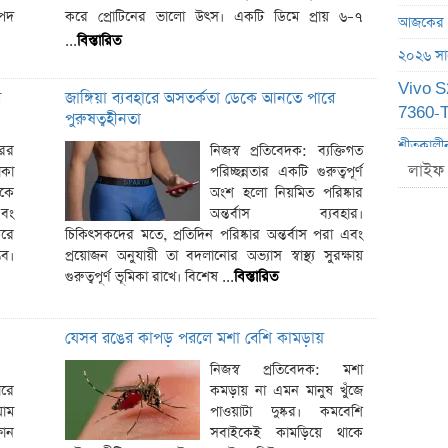
াপদ
করে প্রোটিনের ভালো উৎস। একটি ডিমে প্রায় ৬–৭
আজকের স্
...
বিস্তারিত
২০২৬ সালে
Vivo S2
র
জাঙ্গিয়া ব্যবহারে অসতর্কতা ডেকে আনতে পারে
7360-Tu
পুরুষত্বহীনতা
শীতকালীন 
রের
নিজস্ব প্রতিবেদক: ব্যক্তিগত
লাইফ 
কা
পরিচ্ছন্নতার একটি গুরুত্বপূর্ণ
পশ্চিমবঙ
েকে
অংশ হলো নিয়মিত পরিষ্কার
সাকিবের
এবং
অন্তর্বাস ব্যবহার।
করে
চিকিৎসকদের মতে, প্রতিদিন পরিষ্কার অন্তর্বাস পরা এবং
সরকারি-ব
ভব।
প্রয়োজন অনুযায়ী তা বদলানোর অভ্যাস স্বাস্থ্য সুরক্ষায়
জরুরি নির
গুরুত্বপূর্ণ ভূমিকা রাখে। বিশেষ ...
বিস্তারিত
রাষ্ট্রপতি
নবম পে-স
যেসব রঙের কাপড় পরলে মশা বেশি কামড়ায়
Samsun
নিজস্ব প্রতিবেদক: মশা
ারে
কমড়ায় না এমন মানুষ খুঁজে
র‍্যাব বি
য়াম
পাওয়াটা দুষ্কর। কমবেশি
ফোন
সবাইকেই কামড়িয়ে থাকে
ঘরে বসে 