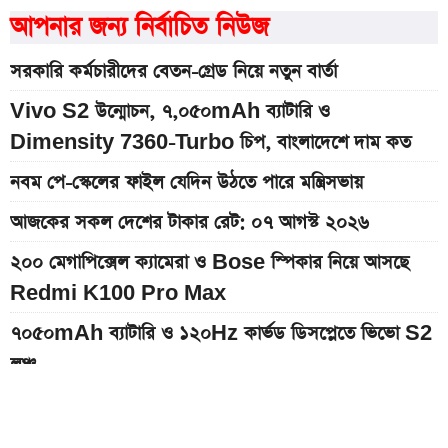
আপনার জন্য নির্বাচিত নিউজ
সরকারি কর্মচারীদের বেতন-গ্রেড নিয়ে নতুন বার্তা
Vivo S2 উন্মোচন, ৭,০৫০mAh ব্যাটারি ও
Dimensity 7360-Turbo চিপ, বাংলাদেশে দাম কত
নবম পে-স্কেলের ফাইল যেদিন উঠতে পারে মন্ত্রিসভায়
আজকের সকল দেশের টাকার রেট: ০৭ আগস্ট ২০২৬
২০০ মেগাপিক্সেল ক্যামেরা ও Bose স্পিকার নিয়ে আসছে
Redmi K100 Pro Max
৭০৫০mAh ব্যাটারি ও ১২০Hz কার্ভড ডিসপ্লেতে ভিভো S2
লঞ্চ
আজকের স্বর্ণের বাজারদর: ০৮ আগস্ট ২০২৬
৭,৫০০mAh ব্যাটারির Redmi 17 আনল Xiaomi, দাম