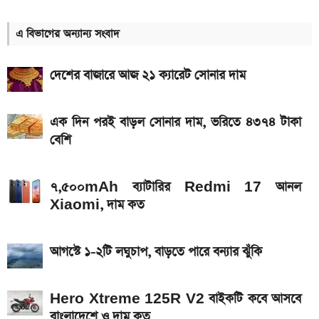
কত
এ বিভাগের অন্যান্য সংবাদ
আগামী সপ্তাহেই সুখবর, বেতন-ইনক্রিমেট নিয়ে যা জানা গেল
দেশের বাজারে আজ ২১ ক্যারেট সোনার দাম
Hero Xtreme 125R V2 বাইকটি কবে আসবে
বাংলাদেশে ও দাম কত
এক দিন পরই বাড়ল সোনার দাম, ভরিতে ৪৩৭৪ টাকা
আজকের স্বর্ণের বাজারদর: ০৭ আগস্ট ২০২৬
বেশি
দেশের বাজারে আজ ১৮, ২১ ও ২২ ক্যারেট একভরি সোনার
দাম
৭,৫০০mAh ব্যাটারির Redmi 17 আনল
Xiaomi, দাম কত
Bajaj Pulsar N160 S ও N160 SS লঞ্চ, থাকছে ৪-
ভালভ ইঞ্জিন ও TFT ডিসপ্লে
আগস্টে ১-২টি লঘুচাপ, বাড়তে পারে বন্যার ঝুঁকি
২০২৬ সালের প্রথম পূর্ণগ্রাস সূর্যগ্রহণ কবে, কোথা থেকে দেখা
যাবে
Hero Xtreme 125R V2 বাইকটি কবে আসবে
iQOO Z11-এ থাকছে ৬.৮৩ ইঞ্চির কার্ভড AMOLED
বাংলাদেশে ও দাম কত