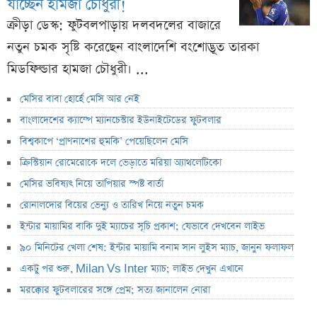
যাচ্ছেন হামজা চৌধুরী!
ক্রীড়া ডেস্ক: ফুটবলপাড়ায় দলবদলের বাজারে
নতুন চমক সৃষ্টি করেছেন বাংলাদেশি বংশোদ্ভূত তারকা
মিডফিল্ডার হামজা চৌধুরী। ...
মেসির বাবা হোর্হে মেসি আর নেই
বাংলাদেশের ক্যাম্পে ম্যানচেস্টার ইউনাইটেডের ফুটবলার
বিশ্বকাপে ‘প্রাণনাশের হুমকি’ পেয়েছিলেন মেসি
ক্রিস্টিয়ান রোমেরোকে দলে ভেড়াতে মরিয়া অ্যাথলেটিকো
মেসির ভবিষ্যৎ নিয়ে তাপিয়ার স্পষ্ট বার্তা
রোনালদোর বিয়ের ভেন্যু ও তারিখ নিয়ে নতুন চমক
ইন্টার মায়ামির বাকি দুই ম্যাচের সূচি প্রকাশ; যেভাবে দেখবেন লাইভ
৯০ মিনিটের খেলা শেষ: ইন্টার মায়ামি বনাম সান লুইস ম্যাচ, জানুন ফলাফল
একটু পর শুরু, Milan Vs Inter ম্যাচ; লাইভ দেখুন এখানে
মরক্কোর ফুটবলারের সঙ্গে প্রেম; সত্য জানালেন নোরা