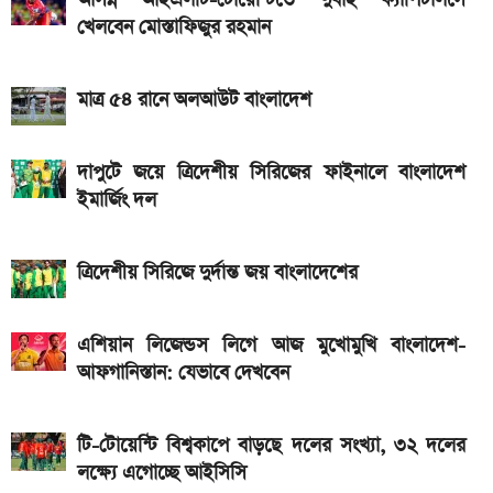
আসন্ন আইএলটি-টোয়েন্টিতে দুবাই ক্যাপিটালসে
ও 4G
খেলবেন মোস্তাফিজুর রহমান
iQOO Z11-এ থাকছে ৬.৮৩ ইঞ্চির কার্ভড AMOLED
ডিসপ্লে, থাকছে সরু ফ্রেম
মাত্র ৫৪ রানে অলআউট বাংলাদেশ
দেশের বাজারে আজ ১৮, ২১ ও ২২ ক্যারেট একভরি সোনার
দাপুটে জয়ে ত্রিদেশীয় সিরিজের ফাইনালে বাংলাদেশ
দাম
ইমার্জিং দল
Bajaj Pulsar N160 S: দাম, ইঞ্জিন, ফিচার ও
স্পেসিফিকেশন
ত্রিদেশীয় সিরিজে দুর্দান্ত জয় বাংলাদেশের
এশিয়ান লিজেন্ডস লিগে আজ মুখোমুখি বাংলাদেশ-
আফগানিস্তান: যেভাবে দেখবেন
টি-টোয়েন্টি বিশ্বকাপে বাড়ছে দলের সংখ্যা, ৩২ দলের
লক্ষ্যে এগোচ্ছে আইসিসি