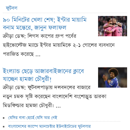
ফুটবল
৯০ মিনিটের খেলা শেষ; ইন্টার মায়ামি
বনাম মন্তেরে, জানুন ফলাফল
ক্রীড়া ডেস্ক: লিগস কাপের গ্রুপ পর্বের
হাইভোল্টেজ ম্যাচে ইন্টার মায়ামিকে ২-১ গোলের ব্যবধানে
পরাজিত করেছে ...
ইংল্যান্ড ছেড়ে আজারবাইজানের ক্লাবে
যাচ্ছেন হামজা চৌধুরী!
ক্রীড়া ডেস্ক: ফুটবলপাড়ায় দলবদলের বাজারে
নতুন চমক সৃষ্টি করেছেন বাংলাদেশি বংশোদ্ভূত তারকা
মিডফিল্ডার হামজা চৌধুরী। ...
মেসির বাবা হোর্হে মেসি আর নেই
বাংলাদেশের ক্যাম্পে ম্যানচেস্টার ইউনাইটেডের ফুটবলার