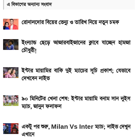
এ বিভাগের অন্যান্য সংবাদ
ইন্টার মায়ামির বাকি দুই ম্যাচের সূচি প্রকাশ; যেভাবে দেখবেন
লাইভ
রোনালদোর বিয়ের ভেন্যু ও তারিখ নিয়ে নতুন চমক
৮০০০ mAh ব্যাটারি সহ আসছে Redmi Note 17 5G,
দাম কত?
ইংল্যান্ড ছেড়ে আজারবাইজানের ক্লাবে যাচ্ছেন হামজা
চৌধুরী!
একটু পর শুরু, Milan Vs Inter ম্যাচ; লাইভ দেখুন এখানে
একটু পর শুরু, চেলসি ও জুভেন্টাস ম্যাচ; লাইভ দেখুন এখানে
ইন্টার মায়ামির বাকি দুই ম্যাচের সূচি প্রকাশ; যেভাবে
দেখবেন লাইভ
আজকের স্বর্ণের বাজারদর: ০৬ আগস্ট ২০২৬
এসএসসি ও সমমানের ফল কবে জানাল শিক্ষা বোর্ড
৯০ মিনিটের খেলা শেষ: ইন্টার মায়ামি বনাম সান লুইস
আজকের সকল দেশের টাকার রেট: ০৫ আগস্ট ২০২৬
ম্যাচ, জানুন ফলাফল
একটু পর শুরু, Milan Vs Inter ম্যাচ; লাইভ দেখুন
এখানে