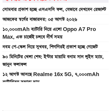
সোমবার প্রকাশ হচ্ছে এসএসসি ফল, যেভাবে দেখবেন রেজাল্ট
আজকের স্বর্ণের বাজারদর: ০৫ আগস্ট ২০২৬
১০,০০০mAh ব্যাটারি নিয়ে এলো Oppo A7 Pro
Max, এক চার্জেই চলবে দীর্ঘ সময়
নবম পে-স্কেল নিয়ে সুখবর, শিগগিরই প্রকাশ হচ্ছে গেজেট
৯০ মিনিটের খেলা শেষ: ইন্টার মায়ামি বনাম সান লুইস ম্যাচ,
জানুন ফলাফল
১২ আগস্ট আসছে Realme 16x 5G, ৭,০০০mAh
ব্যাটারিসহ সম্ভাব্য দাম
অন্ধকারে জ্বলে উঠবে ফোনের পেছন, REDMI K100 Pro
আসছে নতুন চমক নিয়ে
দেশের বাজারে আজকের স্বর্ণের দাম, প্রতি ভরি কত