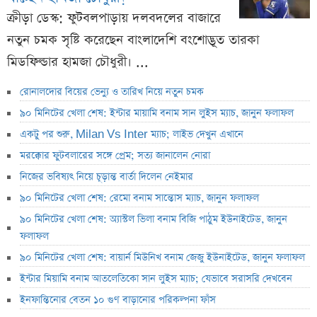
ক্রীড়া ডেস্ক: ফুটবলপাড়ায় দলবদলের বাজারে
নতুন চমক সৃষ্টি করেছেন বাংলাদেশি বংশোদ্ভূত তারকা
মিডফিল্ডার হামজা চৌধুরী। ...
রোনালদোর বিয়ের ভেন্যু ও তারিখ নিয়ে নতুন চমক
৯০ মিনিটের খেলা শেষ: ইন্টার মায়ামি বনাম সান লুইস ম্যাচ, জানুন ফলাফল
একটু পর শুরু, Milan Vs Inter ম্যাচ; লাইভ দেখুন এখানে
মরক্কোর ফুটবলারের সঙ্গে প্রেম; সত্য জানালেন নোরা
নিজের ভবিষ্যৎ নিয়ে চূড়ান্ত বার্তা দিলেন নেইমার
৯০ মিনিটের খেলা শেষ: রেমো বনাম সান্তোস ম্যাচ, জানুন ফলাফল
৯০ মিনিটের খেলা শেষ: অ্যাস্টল ভিলা বনাম বিজি পাঠুম ইউনাইটেড, জানুন
ফলাফল
৯০ মিনিটের খেলা শেষ: বায়ার্ন মিউনিখ বনাম জেজু ইউনাইটেড, জানুন ফলাফল
ইন্টার মিয়ামি বনাম আতলেতিকো সান লুইস ম্যাচ; যেভাবে সরাসরি দেখবেন
ইনফান্তিনোর বেতন ১০ গুণ বাড়ানোর পরিকল্পনা ফাঁস