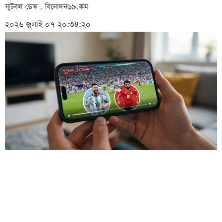
ফুটবল ডেস্ক . বিনোদন৬৯.কম
২০২৬ জুলাই ০৭ ২০:৩৪:২০