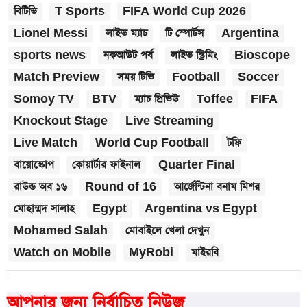
বিটিভি
T Sports
FIFA World Cup 2026
Lionel Messi
লাইভ ম্যাচ
টি স্পোর্টস
Argentina
sports news
নকআউট পর্ব
লাইভ স্ট্রিমিং
Bioscope
Match Preview
সময় টিভি
Football
Soccer
Somoy TV
BTV
ম্যাচ প্রিভিউ
Toffee
FIFA
Knockout Stage
Live Streaming
Live Match
World Cup Football
টফি
বায়োস্কোপ
কোয়ার্টার ফাইনাল
Quarter Final
রাউন্ড অব ১৬
Round of 16
আর্জেন্টিনা বনাম মিশর
মোহাম্মদ সালাহ
Egypt
Argentina vs Egypt
Mohamed Salah
মোবাইলে খেলা দেখুন
Watch on Mobile
MyRobi
মাইরবি
আপনার জন্য নির্বাচিত নিউজ