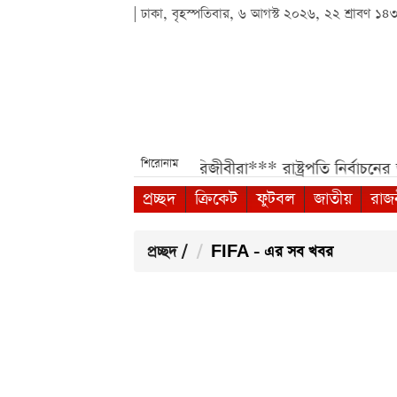
| ঢাকা, বৃহস্পতিবার, ৬ আগস্ট ২০২৬, ২২ শ্রাবণ ১৪
শিরোনাম
া বেতন পাবেন সরকারি চাকরিজীবীরা***
রাষ্ট্রপতি নির্বাচনের ত
প্রচ্ছদ
ক্রিকেট
ফুটবল
জাতীয়
রাজ
প্রচ্ছদ
/
FIFA - এর সব খবর