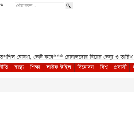
৩৩
খোঁজ
করুন...
পশিল ঘোষণা, ভোট কবে***
রোনালদোর বিয়ের ভেন্যু ও তারিখ নিয়ে
নীতি
স্বাস্থ্য
শিক্ষা
লাইফ স্টাইল
বিনোদন
বিশ্ব
প্রবাসী