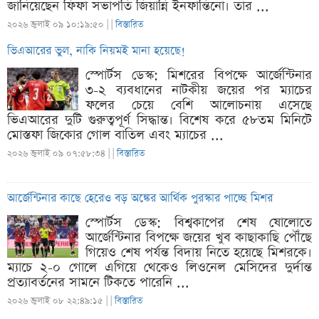
জানিয়েছেন ফিফা সভাপতি জিয়ান্নি ইনফান্তিনো। তার ...
২০২৬ জুলাই ০৯ ১০:১৯:৫০ |
|
বিস্তারিত
ভিএআরের ভুল, নাকি নিয়মই মানা হয়েছে!
স্পোর্টস ডেস্ক: মিশরের বিপক্ষে আর্জেন্টিনার
৩-২ ব্যবধানের নাটকীয় জয়ের পর ম্যাচের
ফলের চেয়ে বেশি আলোচনায় এসেছে
ভিএআরের দুটি গুরুত্বপূর্ণ সিদ্ধান্ত। বিশেষ করে ৫৮তম মিনিটে
মোস্তফা জিকোর গোল বাতিল এবং ম্যাচের ...
২০২৬ জুলাই ০৯ ০৭:৫৮:৩৪ |
|
বিস্তারিত
আর্জেন্টিনার কাছে হেরেও বড় অঙ্কের আর্থিক পুরস্কার পাচ্ছে মিশর
স্পোর্টস ডেস্ক: বিশ্বকাপের শেষ ষোলোতে
আর্জেন্টিনার বিপক্ষে জয়ের খুব কাছাকাছি পৌঁছে
গিয়েও শেষ পর্যন্ত বিদায় নিতে হয়েছে মিশরকে।
ম্যাচে ২-০ গোলে এগিয়ে থেকেও লিওনেল মেসিদের দুর্দান্ত
প্রত্যাবর্তনের সামনে টিকতে পারেনি ...
২০২৬ জুলাই ০৮ ২২:৪৯:১৫ |
|
বিস্তারিত