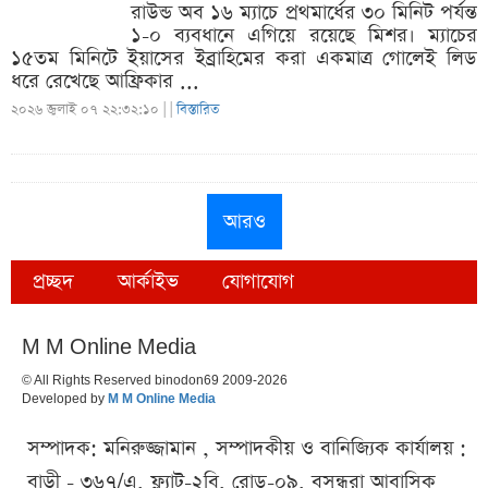
রাউন্ড অব ১৬ ম্যাচে প্রথমার্ধের ৩০ মিনিট পর্যন্ত
১-০ ব্যবধানে এগিয়ে রয়েছে মিশর। ম্যাচের
১৫তম মিনিটে ইয়াসের ইব্রাহিমের করা একমাত্র গোলেই লিড
ধরে রেখেছে আফ্রিকার ...
২০২৬ জুলাই ০৭ ২২:৩২:১০ |
|
বিস্তারিত
আরও
প্রচ্ছদ
আর্কাইভ
যোগাযোগ
M M Online Media
© All Rights Reserved binodon69 2009-2026
Developed by
M M Online Media
সম্পাদক: মনিরুজ্জামান , সম্পাদকীয় ও বানিজ্যিক কার্যালয় :
বাড়ী - ৩৬৭/এ, ফ্ল্যাট-২বি, রোড-০৯, বসুন্ধরা আবাসিক