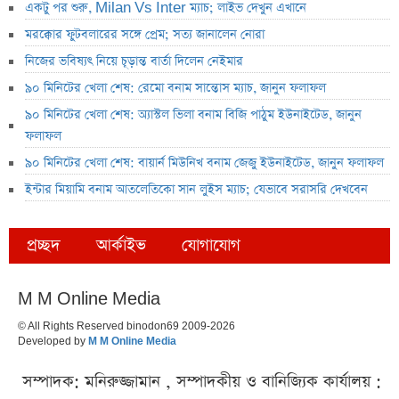
একটু পর শুরু, Milan Vs Inter ম্যাচ; লাইভ দেখুন এখানে
মরক্কোর ফুটবলারের সঙ্গে প্রেম; সত্য জানালেন নোরা
নিজের ভবিষ্যৎ নিয়ে চূড়ান্ত বার্তা দিলেন নেইমার
৯০ মিনিটের খেলা শেষ: রেমো বনাম সান্তোস ম্যাচ, জানুন ফলাফল
৯০ মিনিটের খেলা শেষ: অ্যাস্টল ভিলা বনাম বিজি পাঠুম ইউনাইটেড, জানুন
ফলাফল
৯০ মিনিটের খেলা শেষ: বায়ার্ন মিউনিখ বনাম জেজু ইউনাইটেড, জানুন ফলাফল
ইন্টার মিয়ামি বনাম আতলেতিকো সান লুইস ম্যাচ; যেভাবে সরাসরি দেখবেন
প্রচ্ছদ
আর্কাইভ
যোগাযোগ
M M Online Media
© All Rights Reserved binodon69 2009-2026
Developed by
M M Online Media
সম্পাদক: মনিরুজ্জামান , সম্পাদকীয় ও বানিজ্যিক কার্যালয় :