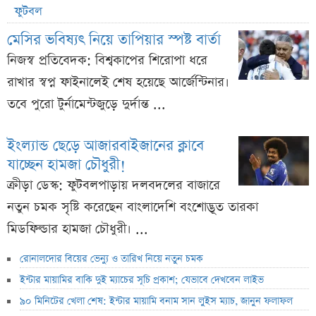
ফুটবল
মেসির ভবিষ্যৎ নিয়ে তাপিয়ার স্পষ্ট বার্তা
নিজস্ব প্রতিবেদক: বিশ্বকাপের শিরোপা ধরে
রাখার স্বপ্ন ফাইনালেই শেষ হয়েছে আর্জেন্টিনার।
তবে পুরো টুর্নামেন্টজুড়ে দুর্দান্ত ...
ইংল্যান্ড ছেড়ে আজারবাইজানের ক্লাবে
যাচ্ছেন হামজা চৌধুরী!
ক্রীড়া ডেস্ক: ফুটবলপাড়ায় দলবদলের বাজারে
নতুন চমক সৃষ্টি করেছেন বাংলাদেশি বংশোদ্ভূত তারকা
মিডফিল্ডার হামজা চৌধুরী। ...
রোনালদোর বিয়ের ভেন্যু ও তারিখ নিয়ে নতুন চমক
ইন্টার মায়ামির বাকি দুই ম্যাচের সূচি প্রকাশ; যেভাবে দেখবেন লাইভ
৯০ মিনিটের খেলা শেষ: ইন্টার মায়ামি বনাম সান লুইস ম্যাচ, জানুন ফলাফল