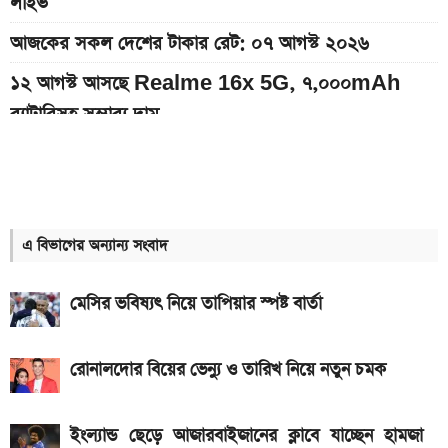
লাইভ
আজকের সকল দেশের টাকার রেট: ০৭ আগস্ট ২০২৬
১২ আগস্ট আসছে Realme 16x 5G, ৭,০০০mAh
ব্যাটারিসহ সম্ভাব্য দাম
৭০৫০mAh ব্যাটারি ও ১২০Hz কার্ভড ডিসপ্লেতে ভিভো S2
লঞ্চ
সরকারি কর্মচারীদের বেতন-গ্রেড নিয়ে নতুন বার্তা
এ বিভাগের অন্যান্য সংবাদ
আজকের স্বর্ণের বাজারদর: ০৭ আগস্ট ২০২৬
মেসির ভবিষ্যৎ নিয়ে তাপিয়ার স্পষ্ট বার্তা
এসএসসি ও সমমানের ফল কবে জানাল শিক্ষা বোর্ড
নতুন পে-স্কেল কার্যকর হলে যেভাবে বকেয়া বেতন পাবেন
রোনালদোর বিয়ের ভেন্যু ও তারিখ নিয়ে নতুন চমক
সরকারি চাকরিজীবীরা
দেশের বাজারে আজ ১৮, ২১ ও ২২ ক্যারেট একভরি সোনার
ইংল্যান্ড ছেড়ে আজারবাইজানের ক্লাবে যাচ্ছেন হামজা
দাম