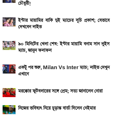
চৌধুরী!
এসএসসি ফল প্রকাশের চূড়ান্ত তারিখ ঘোষণা
দেশে আজ একভরি ২১ ক্যারেট স্বর্ণের দাম
ইন্টার মায়ামির বাকি দুই ম্যাচের সূচি প্রকাশ; যেভাবে
দেখবেন লাইভ
২০২৬ সালের প্রথম পূর্ণগ্রাস সূর্যগ্রহণ কবে, কোথা থেকে দেখা
যাবে
৯০ মিনিটের খেলা শেষ: ইন্টার মায়ামি বনাম সান লুইস
ম্যাচ, জানুন ফলাফল
একটু পর শুরু, Milan Vs Inter ম্যাচ; লাইভ দেখুন
এখানে
মরক্কোর ফুটবলারের সঙ্গে প্রেম; সত্য জানালেন নোরা
নিজের ভবিষ্যৎ নিয়ে চূড়ান্ত বার্তা দিলেন নেইমার