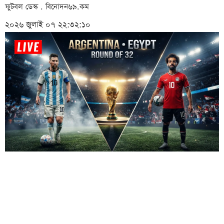
ফুটবল ডেস্ক . বিনোদন৬৯.কম
২০২৬ জুলাই ০৭ ২২:৩২:১০