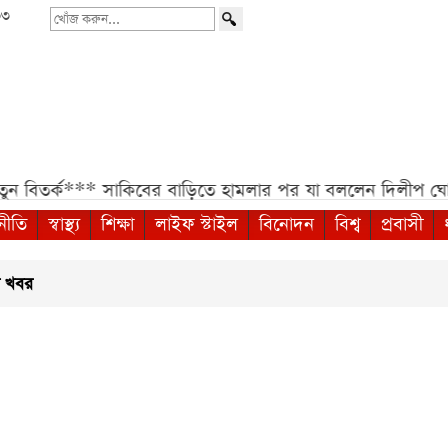
৩৩
খোঁজ
করুন...
তর্ক***
সাকিবের বাড়িতে হামলার পর যা বললেন দিলীপ ঘোষ**
নীতি
স্বাস্থ্য
শিক্ষা
লাইফ স্টাইল
বিনোদন
বিশ্ব
প্রবাসী
সব খবর