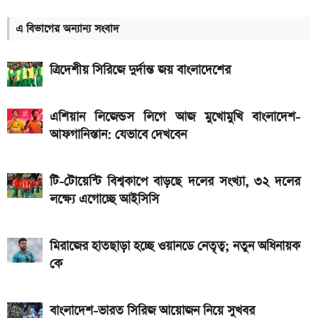
অন্ধকারে জ্বলে উঠবে ফোনের পেছন, REDMI K100 Pro
এ বিভাগের অন্যান্য সংবাদ
আসছে নতুন চমক নিয়ে
দেশের বাজারে আজকের স্বর্ণের দাম, প্রতি ভরি কত
ত্রিদেশীয় সিরিজে দুর্দান্ত জয় বাংলাদেশের
৯০ মিনিটের খেলা শেষ: বায়ার্ন মিউনিখ বনাম জেজু ইউনাইটেড,
জানুন ফলাফল
এশিয়ান লিজেন্ডস লিগে আজ মুখোমুখি বাংলাদেশ-
আফগানিস্তান: যেভাবে দেখবেন
একটু পর শুরু, Milan Vs Inter ম্যাচ; লাইভ দেখুন এখানে
গ্যাসের দাম নিয়ে সুখবর, যা জানাল পেট্রোবাংলা
টি-টোয়েন্টি বিশ্বকাপে বাড়ছে দলের সংখ্যা, ৩২ দলের
লক্ষ্যে এগোচ্ছে আইসিসি
একটু পর শুরু, চেলসি ও জুভেন্টাস ম্যাচ; লাইভ দেখুন এখানে
৮০০০ mAh ব্যাটারি সহ আসছে Redmi Note 17 5G,
মিরাজের হাতছাড়া হচ্ছে ওয়ানডে নেতৃত্ব; নতুন অধিনায়ক
দাম কত?
কে
আজকের সকল দেশের টাকার রেট: ০৫ আগস্ট ২০২৬
বাংলাদেশ-ভারত সিরিজ আয়োজন নিয়ে সুখবর