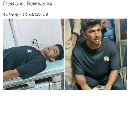
ক্রিকেট ডেস্ক . বিনোদন৬৯.কম
২০২৬ জুন ১৩ ০৯:১৮:০৪