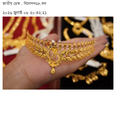
জাতীয় ডেস্ক . বিনোদন৬৯.কম
২০২৬ জুলাই ০৮ ২০:৪২:২১