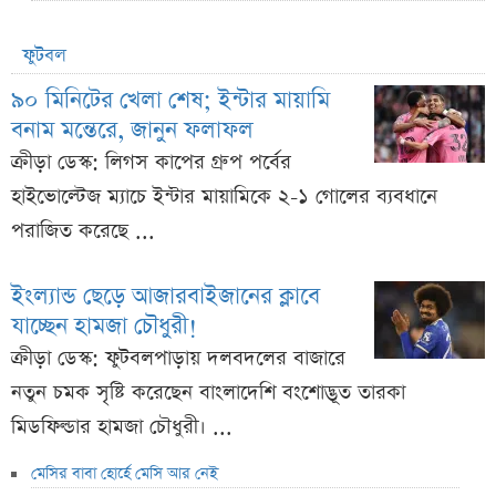
ফুটবল
৯০ মিনিটের খেলা শেষ; ইন্টার মায়ামি
বনাম মন্তেরে, জানুন ফলাফল
ক্রীড়া ডেস্ক: লিগস কাপের গ্রুপ পর্বের
হাইভোল্টেজ ম্যাচে ইন্টার মায়ামিকে ২-১ গোলের ব্যবধানে
পরাজিত করেছে ...
ইংল্যান্ড ছেড়ে আজারবাইজানের ক্লাবে
যাচ্ছেন হামজা চৌধুরী!
ক্রীড়া ডেস্ক: ফুটবলপাড়ায় দলবদলের বাজারে
নতুন চমক সৃষ্টি করেছেন বাংলাদেশি বংশোদ্ভূত তারকা
মিডফিল্ডার হামজা চৌধুরী। ...
মেসির বাবা হোর্হে মেসি আর নেই