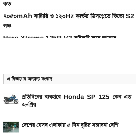
কত
৭০৫০mAh ব্যাটারি ও ১২০Hz কার্ভড ডিসপ্লেতে ভিভো S2
লঞ্চ
Hero Xtreme 125R V2 বাইকটি কবে আসবে
বাংলাদেশে ও দাম কত
১০ থেকে ১৬ আগস্ট: এক সপ্তাহে আসছে ৫ নতুন স্মার্টফোন
আজকের স্বর্ণের বাজারদর: ০৮ আগস্ট ২০২৬
এ বিভাগের অন্যান্য সংবাদ
ইন্টার মায়ামি বনাম মন্তের ম্যাচ; সরাসরি যেভাবে দেখবেন
প্রতিদিনের ব্যবহারে Honda SP 125 কেন এত
আগামী সপ্তাহেই সুখবর, বেতন-ইনক্রিমেট নিয়ে যা জানা গেল
জনপ্রিয়
Bajaj Pulsar N160 S ও N160 SS লঞ্চ, থাকছে ৪-
ভালভ ইঞ্জিন ও TFT ডিসপ্লে
দেশের যেসব এলাকায় ৫ দিন বৃষ্টির সম্ভাবনা বেশি
মালয়েশিয়ায় যেতে বাংলাদেশিদের আবেদন শুরু, অগ্রাধিকার