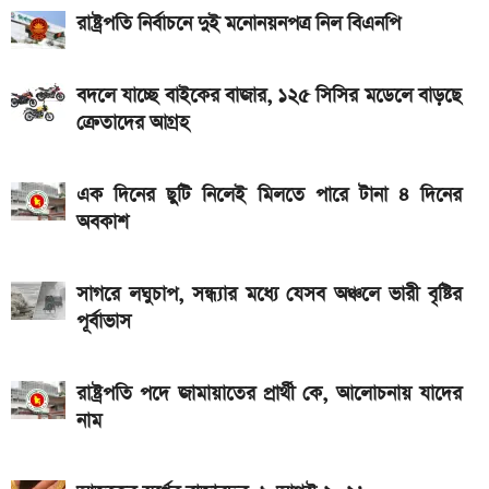
পাবেন যারা
রাষ্ট্রপতি নির্বাচনে দুই মনোনয়নপত্র নিল বিএনপি
iQOO Z11-এ থাকছে ৬.৮৩ ইঞ্চির কার্ভড AMOLED
ডিসপ্লে, থাকছে সরু ফ্রেম
বদলে যাচ্ছে বাইকের বাজার, ১২৫ সিসির মডেলে বাড়ছে
ক্রেতাদের আগ্রহ
৭৫০০mAh ব্যাটারি নিয়ে বাজারে এলো Redmi 17 5G
ও 4G
এক দিনের ছুটি নিলেই মিলতে পারে টানা ৪ দিনের
দেশের বাজারে আজ ১৮, ২১ ও ২২ ক্যারেট একভরি সোনার
অবকাশ
দাম
সাগরে লঘুচাপ, সন্ধ্যার মধ্যে যেসব অঞ্চলে ভারী বৃষ্টির
পূর্বাভাস
রাষ্ট্রপতি পদে জামায়াতের প্রার্থী কে, আলোচনায় যাদের
নাম