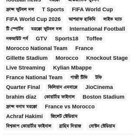
ফ্রান্স ফুটবল দল
T Sports
FIFA World Cup
FIFA World Cup 2026
আশরাফ হাকিমি
লাইভ ম্যাচ
টি স্পোর্টস
মরক্কো ফুটবল দল
International Football
নকআউট পর্ব
GTV
Sports18
Toffee
Morocco National Team
France
Gillette Stadium
Morocco
Knockout Stage
Live Streaming
Kylian Mbappe
France National Team
গাজী টিভি
টফি
Quarter Final
কিলিয়ান এমবাপ্পে
JioCinema
brahim díaz
কোয়ার্টার ফাইনাল
Boston Stadium
ফ্রান্স বনাম মরক্কো
France vs Morocco
Achraf Hakimi
জিলেট স্টেডিয়াম
বিশ্বকাপ কোয়ার্টার ফাইনাল
ব্রাহিম দিয়াজ
বোস্টন স্টেডিয়াম