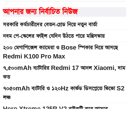
আপনার জন্য নির্বাচিত নিউজ
সরকারি কর্মচারীদের বেতন-গ্রেড নিয়ে নতুন বার্তা
নবম পে-স্কেলের ফাইল যেদিন উঠতে পারে মন্ত্রিসভায়
২০০ মেগাপিক্সেল ক্যামেরা ও Bose স্পিকার নিয়ে আসছে
Redmi K100 Pro Max
৭,৫০০mAh ব্যাটারির Redmi 17 আনল Xiaomi, দাম
কত
৭০৫০mAh ব্যাটারি ও ১২০Hz কার্ভড ডিসপ্লেতে ভিভো S2
লঞ্চ
Hero Xtreme 125R V2 বাইকটি কবে আসবে
বাংলাদেশে ও দাম কত