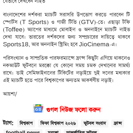
যেভাবে দেখবেন লাইভ
বাংলাদেশের দর্শকরা ম্যাচটি সরাসরি উপভোগ করতে পারবেন টি
স্পোর্টস (T Sports) ও গাজী টিভি (GTV)-তে। এছাড়া টফি
(Toffee) অ্যাপের মাধ্যমে মোবাইল ও অনলাইনে ম্যাচটি লাইভ
দেখা যাবে। ভারতের দর্শকদের জন্য সম্প্রচারের দায়িত্বে থাকবে
Sports18, আর অনলাইন স্ট্রিমিং হবে JioCinema-এ।
পরিসংখ্যান ও সাম্প্রতিক পারফরম্যান্সে ফ্রান্স কিছুটা এগিয়ে থাকলেও
নকআউট ফুটবলে মরক্কো যে কোনো সময় চমক দেখানোর সামর্থ্য
রাখে। তাই সেমিফাইনালের টিকিটের লড়াইয়ে দুই দলের মধ্যকার
এই ম্যাচটি হতে পারে বিশ্বকাপের অন্যতম আকর্ষণীয় লড়াই।
আয়শা/
গুগল নিউজ ফলো করুন
ট্যাগ:
বিশ্বকাপ
ফিফা বিশ্বকাপ ২০২৬
ফুটবল সংবাদ
ফ্রান্স
football news
মরক্কো
আন্তর্জাতিক ফুটবল