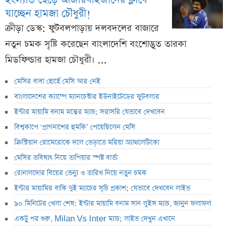
যাচ্ছেন হামজা চৌধুরী!
ক্রীড়া ডেস্ক: ফুটবলপাড়ায় দলবদলের বাজারে
নতুন চমক সৃষ্টি করেছেন বাংলাদেশি বংশোদ্ভূত তারকা
মিডফিল্ডার হামজা চৌধুরী। ...
মেসির বাবা হোর্হে মেসি আর নেই
বাংলাদেশের ক্যাম্পে ম্যানচেস্টার ইউনাইটেডের ফুটবলার
ইন্টার মায়ামি বনাম মন্তের ম্যাচ; সরাসরি যেভাবে দেখবেন
বিশ্বকাপে ‘প্রাণনাশের হুমকি’ পেয়েছিলেন মেসি
ক্রিস্টিয়ান রোমেরোকে দলে ভেড়াতে মরিয়া অ্যাথলেটিকো
মেসির ভবিষ্যৎ নিয়ে তাপিয়ার স্পষ্ট বার্তা
রোনালদোর বিয়ের ভেন্যু ও তারিখ নিয়ে নতুন চমক
ইন্টার মায়ামির বাকি দুই ম্যাচের সূচি প্রকাশ; যেভাবে দেখবেন লাইভ
৯০ মিনিটের খেলা শেষ: ইন্টার মায়ামি বনাম সান লুইস ম্যাচ, জানুন ফলাফল
একটু পর শুরু, Milan Vs Inter ম্যাচ; লাইভ দেখুন এখানে