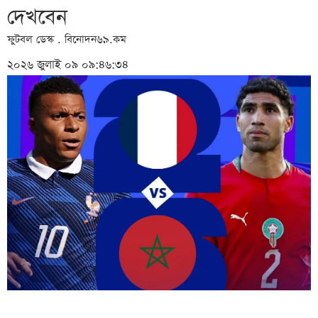
দেখবেন
ফুটবল ডেস্ক . বিনোদন৬৯.কম
২০২৬ জুলাই ০৯ ০৯:৪৬:৩৪