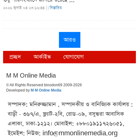
২০২৬ জুলাই ০৪ ২৩:১৬:৪৪ |
|
বিস্তারিত
আরও
প্রচ্ছদ
আর্কাইভ
যোগাযোগ
M M Online Media
© All Rights Reserved binodon69 2009-2026
Developed by
M M Online Media
সম্পাদক: মনিরুজ্জামান , সম্পাদকীয় ও বানিজ্যিক কার্যালয় :
বাড়ী - ৩৬৭/এ, ফ্ল্যাট-২বি, রোড-০৯, বসুন্ধরা আবাসিক
এলাকা, ঢাকা-১২১২। মোবাইল: +৮৮০১৯১১৭২৬০৫১,
ইমেইল: নিউজ:
info@mmonlinemedia.org