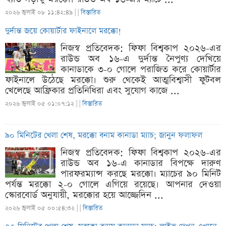
২০২৬ জুলাই ০৮ ১১:৪২:৪৯ |
|
বিস্তারিত
দুর্দান্ত জয়ে কোয়ার্টার ফাইনালে মরক্কো!
নিজস্ব প্রতিবেদক: ফিফা বিশ্বকাপ ২০২৬-এর
রাউন্ড অব ১৬-এ দুর্দান্ত নৈপুণ্য দেখিয়ে
কানাডাকে ৩-০ গোলে পরাজিত করে কোয়ার্টার
ফাইনালে উঠেছে মরক্কো। শুরু থেকেই আত্মবিশ্বাসী ফুটবল
খেলেছে আফ্রিকার প্রতিনিধিরা এবং সুযোগ কাজে ...
২০২৬ জুলাই ০৫ ০১:০৭:১২ |
|
বিস্তারিত
৯০ মিনিটের খেলা শেষ, মরক্কো বনাম কানাডা ম্যাচ; জানুন ফলাফল
নিজস্ব প্রতিবেদক: ফিফা বিশ্বকাপ ২০২৬-এর
রাউন্ড অব ১৬-এ কানাডার বিপক্ষে দারুণ
পারফরম্যান্স করছে মরক্কো। ম্যাচের ৯০ মিনিট
পর্যন্ত মরক্কো ২-০ গোলে এগিয়ে রয়েছে। আপনার দেওয়া
স্কোরবোর্ড অনুযায়ী, মরক্কোর হয়ে আজ্জেদিন ...
২০২৬ জুলাই ০৫ ০০:৫৪:৩২ |
|
বিস্তারিত