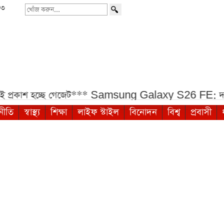
৩৩
খোঁজ
করুন...
াশ হচ্ছে গেজেট***
Samsung Galaxy S26 FE: দাম ও ফ
নীতি
স্বাস্থ্য
শিক্ষা
লাইফ স্টাইল
বিনোদন
বিশ্ব
প্রবাসী