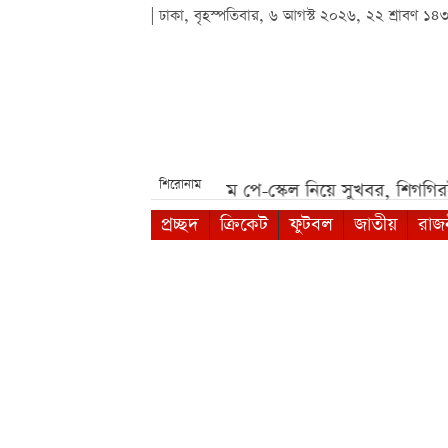
| ঢাকা, বৃহস্পতিবার, ৬ আগস্ট ২০২৬, ২২ শ্রাবণ ১৪
শিরোনাম
 কী কী যোগ্যতা লাগবে***
নবম পে-স্কেল নিয়ে সুখবর, শিগগিরই প্রক
প্রচ্ছদ
ক্রিকেট
ফুটবল
জাতীয়
রাজ