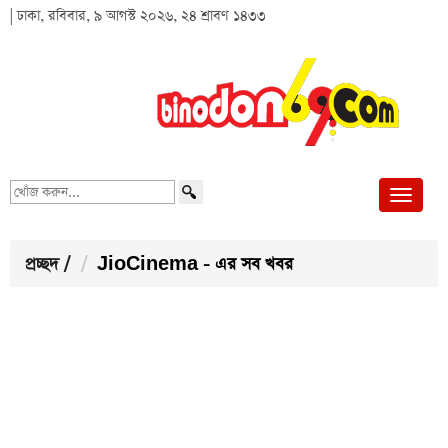
| ঢাকা, রবিবার, ৯ আগস্ট ২০২৬, ২৪ শ্রাবণ ১৪৩৩
খোঁজ
করুন...
প্রচ্ছদ
/
JioCinema - এর সব খবর