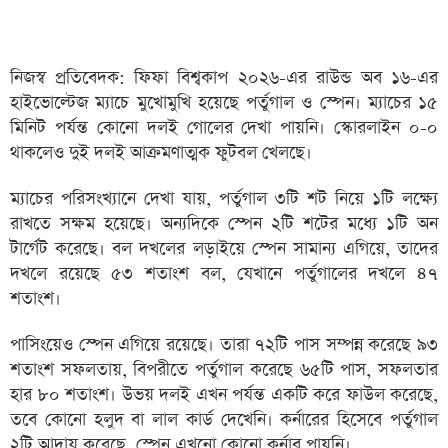
নিজস্ব প্রতিবেদক: ফিফা বিশ্বকাপ ২০২৬-এর রাউন্ড অব ১৬-এর
হাইভোল্টেজ ম্যাচে মুখোমুখি হয়েছে পর্তুগাল ও স্পেন। ম্যাচের ১৫
মিনিট পর্যন্ত কোনো দলই গোলের দেখা পায়নি। স্কোরলাইন ০-০
থাকলেও দুই দলই আক্রমণাত্মক ফুটবল খেলছে।
ম্যাচের পরিসংখ্যানে দেখা যায়, পর্তুগাল ৩টি শট নিয়ে ১টি লক্ষ্যে
রাখতে সক্ষম হয়েছে। অন্যদিকে স্পেন ২টি শটের মধ্যে ১টি অন
টার্গেট করেছে। বল দখলের লড়াইয়ে স্পেন সামান্য এগিয়ে, তাদের
দখলে রয়েছে ৫৩ শতাংশ বল, যেখানে পর্তুগালের দখলে ৪৭
শতাংশ।
পাসিংয়েও স্পেন এগিয়ে রয়েছে। তারা ৭২টি পাস সম্পন্ন করেছে ৯৩
শতাংশ সফলতায়, বিপরীতে পর্তুগাল করেছে ৬৫টি পাস, সফলতার
হার ৮০ শতাংশ। উভয় দলই এখন পর্যন্ত একটি করে ফাউল করেছে,
তবে কোনো হলুদ বা লাল কার্ড দেখেনি। কর্নারের হিসেবে পর্তুগাল
২টি আদায় করেছে, স্পেন এখনো কোনো কর্নার পায়নি।