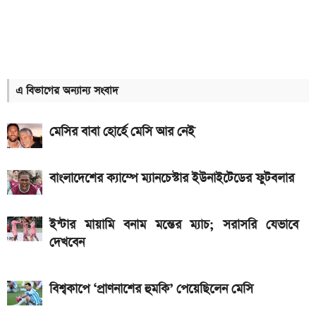
আজকের স্বর্ণের বাজারদর: ০৮ আগস্ট ২০২৬
৭,৫০০mAh ব্যাটারির Redmi 17 আনল Xiaomi, দাম
কত
এ বিভাগের অন্যান্য সংবাদ
আগামী সপ্তাহেই সুখবর, বেতন-ইনক্রিমেট নিয়ে যা জানা গেল
মেসির বাবা হোর্হে মেসি আর নেই
Hero Xtreme 125R V2 বাইকটি কবে আসবে
বাংলাদেশে ও দাম কত
বাংলাদেশের ক্যাম্পে ম্যানচেস্টার ইউনাইটেডের ফুটবলার
আজকের স্বর্ণের বাজারদর: ০৭ আগস্ট ২০২৬
দেশের বাজারে আজ ১৮, ২১ ও ২২ ক্যারেট একভরি সোনার
ইন্টার মায়ামি বনাম মন্তের ম্যাচ; সরাসরি যেভাবে
দাম
দেখবেন
Bajaj Pulsar N160 S ও N160 SS লঞ্চ, থাকছে ৪-
ভালভ ইঞ্জিন ও TFT ডিসপ্লে
বিশ্বকাপে ‘প্রাণনাশের হুমকি’ পেয়েছিলেন মেসি
iQOO Z11-এ থাকছে ৬.৮৩ ইঞ্চির কার্ভড AMOLED