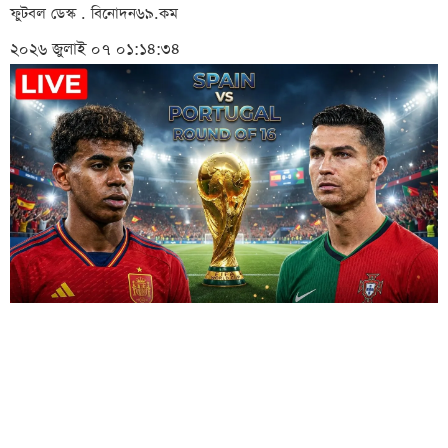
ফুটবল ডেস্ক . বিনোদন৬৯.কম
২০২৬ জুলাই ০৭ ০১:১৪:৩৪