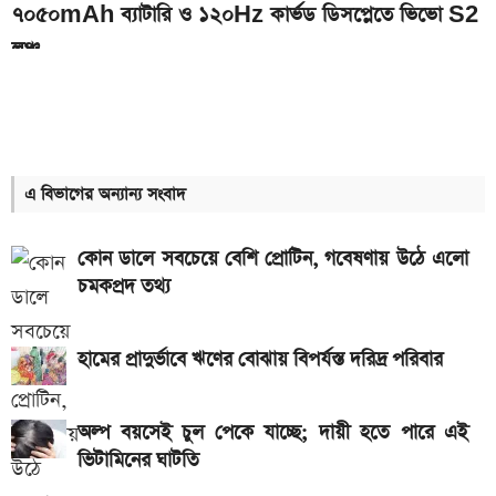
৭০৫০mAh ব্যাটারি ও ১২০Hz কার্ভড ডিসপ্লেতে ভিভো S2
লঞ্চ
আজকের স্বর্ণের বাজারদর: ০৮ আগস্ট ২০২৬
৭,৫০০mAh ব্যাটারির Redmi 17 আনল Xiaomi, দাম
কত
এ বিভাগের অন্যান্য সংবাদ
আগামী সপ্তাহেই সুখবর, বেতন-ইনক্রিমেট নিয়ে যা জানা গেল
কোন ডালে সবচেয়ে বেশি প্রোটিন, গবেষণায় উঠে এলো
Hero Xtreme 125R V2 বাইকটি কবে আসবে
চমকপ্রদ তথ্য
বাংলাদেশে ও দাম কত
আজকের স্বর্ণের বাজারদর: ০৭ আগস্ট ২০২৬
হামের প্রাদুর্ভাবে ঋণের বোঝায় বিপর্যস্ত দরিদ্র পরিবার
দেশের বাজারে আজ ১৮, ২১ ও ২২ ক্যারেট একভরি সোনার
দাম
অল্প বয়সেই চুল পেকে যাচ্ছে; দায়ী হতে পারে এই
ভিটামিনের ঘাটতি
Bajaj Pulsar N160 S ও N160 SS লঞ্চ, থাকছে ৪-