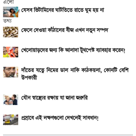
ভালভ ইঞ্জিন ও TFT ডিসপ্লে
যেসব ভিটামিনের ঘাটতিতে রাতে ঘুম হয় না
iQOO Z11-এ থাকছে ৬.৮৩ ইঞ্চির কার্ভড AMOLED
ডিসপ্লে, থাকছে সরু ফ্রেম
ফেলে দেওয়া কাঁঠালের বীজ এখন নতুন সম্পদ
২০২৬ সালের প্রথম পূর্ণগ্রাস সূর্যগ্রহণ কবে, কোথা থেকে দেখা
যাবে
খেলোয়াড়দের জন্য কি আলাদা টুথপেস্ট ব্যাবহার করেন!
দাঁতের যত্নে নিমের ডাল নাকি কাঠকয়লা, কোনটি বেশি
উপকারী
যৌন স্বাস্থ্যের রক্ষায় যা জানা জরুরি
প্রস্রাবে এই লক্ষণগুলো দেখলেই সাবধান!