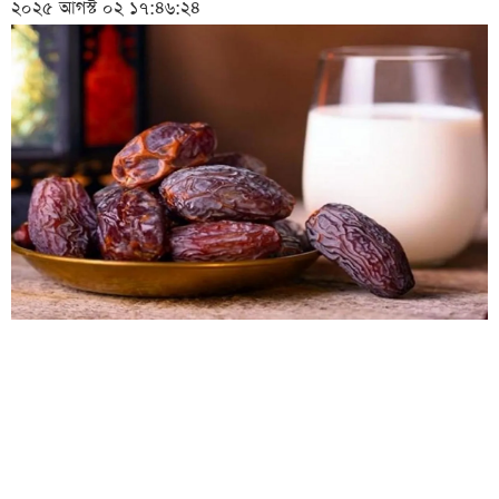
২০২৫ আগস্ট ০২ ১৭:৪৬:২৪