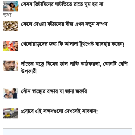
যেসব ভিটামিনের ঘাটতিতে রাতে ঘুম হয় না
আজকের সকল দেশের টাকার রেট: ০৫ আগস্ট ২০২৬
আসছে টানা ৫ দিনের বৃষ্টি!
ফেলে দেওয়া কাঁঠালের বীজ এখন নতুন সম্পদ
খেলোয়াড়দের জন্য কি আলাদা টুথপেস্ট ব্যাবহার করেন!
দাঁতের যত্নে নিমের ডাল নাকি কাঠকয়লা, কোনটি বেশি
উপকারী
যৌন স্বাস্থ্যের রক্ষায় যা জানা জরুরি
প্রস্রাবে এই লক্ষণগুলো দেখলেই সাবধান!