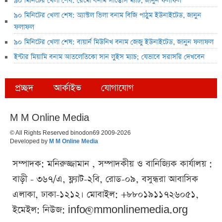
৯০ মিনিটের খেলা শেষ: রেমো বনাম সান্তোস ম্যাচ, জানুন ফলাফল
৯০ মিনিটের খেলা শেষ: অ্যাস্টল ভিলা বনাম বিজি পাঠুম ইউনাইটেড, জানুন
ফলাফল
৯০ মিনিটের খেলা শেষ: বায়ার্ন মিউনিখ বনাম জেজু ইউনাইটেড, জানুন ফলাফল
ইন্টার মিয়ামি বনাম আতলেতিকো সান লুইস ম্যাচ; যেভাবে সরাসরি দেখবেন
প্রচ্ছদ
আর্কাইভ
যোগাযোগ
M M Online Media
© All Rights Reserved binodon69 2009-2026
Developed by
M M Online Media
সম্পাদক: মনিরুজ্জামান , সম্পাদকীয় ও বানিজ্যিক কার্যালয় :
বাড়ী - ৩৬৭/এ, ফ্ল্যাট-২বি, রোড-০৯, বসুন্ধরা আবাসিক
এলাকা, ঢাকা-১২১২। মোবাইল: +৮৮০১৯১১৭২৬০৫১,
ইমেইল: নিউজ:
info@mmonlinemedia.org