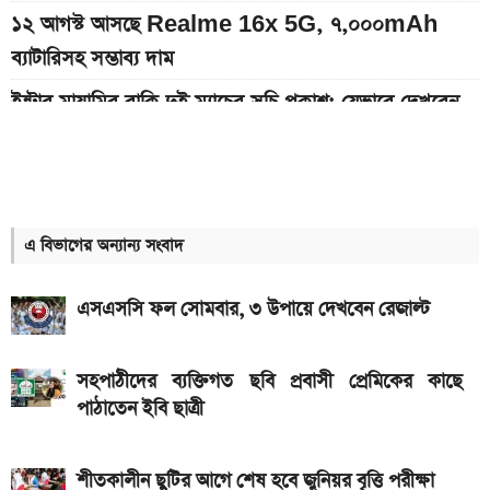
১২ আগস্ট আসছে Realme 16x 5G, ৭,০০০mAh
ব্যাটারিসহ সম্ভাব্য দাম
ইন্টার মায়ামির বাকি দুই ম্যাচের সূচি প্রকাশ; যেভাবে দেখবেন
লাইভ
৮০০০ mAh ব্যাটারি সহ আসছে Redmi Note 17 5G,
দাম কত?
এ বিভাগের অন্যান্য সংবাদ
আজকের স্বর্ণের বাজারদর: ০৬ আগস্ট ২০২৬
এসএসসি ও সমমানের ফল কবে জানাল শিক্ষা বোর্ড
এসএসসি ফল সোমবার, ৩ উপায়ে দেখবেন রেজাল্ট
আজকের সকল দেশের টাকার রেট: ০৭ আগস্ট ২০২৬
সহপাঠীদের ব্যক্তিগত ছবি প্রবাসী প্রেমিকের কাছে
নতুন পে-স্কেল কার্যকর হলে যেভাবে বকেয়া বেতন পাবেন
পাঠাতেন ইবি ছাত্রী
সরকারি চাকরিজীবীরা
আজ ৪ ঘণ্টা বিদ্যুৎ থাকবে না যেসব এলাকায়, আগেই জেনে নিন
শীতকালীন ছুটির আগে শেষ হবে জুনিয়র বৃত্তি পরীক্ষা