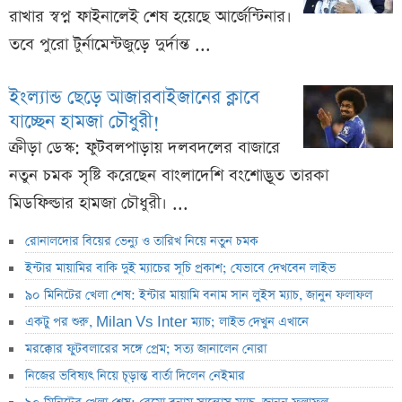
রাখার স্বপ্ন ফাইনালেই শেষ হয়েছে আর্জেন্টিনার।
তবে পুরো টুর্নামেন্টজুড়ে দুর্দান্ত ...
ইংল্যান্ড ছেড়ে আজারবাইজানের ক্লাবে
যাচ্ছেন হামজা চৌধুরী!
ক্রীড়া ডেস্ক: ফুটবলপাড়ায় দলবদলের বাজারে
নতুন চমক সৃষ্টি করেছেন বাংলাদেশি বংশোদ্ভূত তারকা
মিডফিল্ডার হামজা চৌধুরী। ...
রোনালদোর বিয়ের ভেন্যু ও তারিখ নিয়ে নতুন চমক
ইন্টার মায়ামির বাকি দুই ম্যাচের সূচি প্রকাশ; যেভাবে দেখবেন লাইভ
৯০ মিনিটের খেলা শেষ: ইন্টার মায়ামি বনাম সান লুইস ম্যাচ, জানুন ফলাফল
একটু পর শুরু, Milan Vs Inter ম্যাচ; লাইভ দেখুন এখানে
মরক্কোর ফুটবলারের সঙ্গে প্রেম; সত্য জানালেন নোরা
নিজের ভবিষ্যৎ নিয়ে চূড়ান্ত বার্তা দিলেন নেইমার