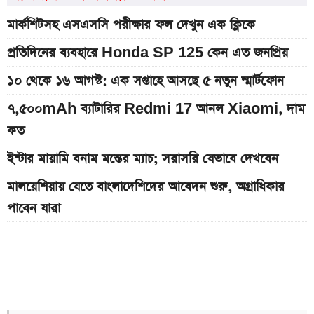
মার্কশিটসহ এসএসসি পরীক্ষার ফল দেখুন এক ক্লিকে
প্রতিদিনের ব্যবহারে Honda SP 125 কেন এত জনপ্রিয়
১০ থেকে ১৬ আগস্ট: এক সপ্তাহে আসছে ৫ নতুন স্মার্টফোন
৭,৫০০mAh ব্যাটারির Redmi 17 আনল Xiaomi, দাম
কত
ইন্টার মায়ামি বনাম মন্তের ম্যাচ; সরাসরি যেভাবে দেখবেন
মালয়েশিয়ায় যেতে বাংলাদেশিদের আবেদন শুরু, অগ্রাধিকার
পাবেন যারা
Bajaj Pulsar N160 S ও N160 SS লঞ্চ, থাকছে ৪-
ভালভ ইঞ্জিন ও TFT ডিসপ্লে
Xiaomi launches Redmi 17, থাকছে
৭,৫০০mAh ব্যাটারি ও ১২০Hz ডিসপ্লে