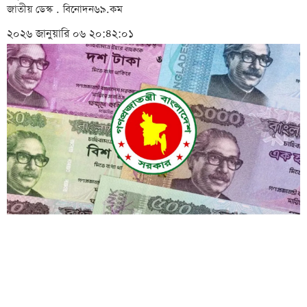
জাতীয় ডেস্ক . বিনোদন৬৯.কম
২০২৬ জানুয়ারি ০৬ ২০:৪২:০১