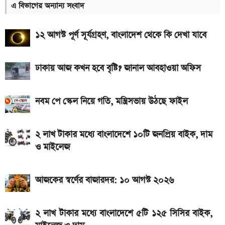
এ বিভাগের অন্যান্য সংবাদ
প্রকাশ হল এসএসসি পরীক্ষার ফল; একক্লিকে ফল দেখুন
এখানে
১২ আগস্ট পূর্ণ সূর্যগ্রহণ, বাংলাদেশ থেকে কি দেখা যাবে
৭৫০০mAh ব্যাটারি নিয়ে বাজারে এলো Redmi 17 5G
ও 4G
ঢাকায় আজ কখন হবে বৃষ্টি? জানাল আবহাওয়া অফিস
SSC Result 2026: ফল দেখুন এখানে
নবম পে স্কেল নিয়ে গতি, মন্ত্রিসভায় উঠছে ফাইল
iQOO Z11-এ থাকছে ৬.৮৩ ইঞ্চির কার্ভড AMOLED
ডিসপ্লে, থাকছে সরু ফ্রেম
২ লাখ টাকার মধ্যে বাংলাদেশে ১০টি জনপ্রিয় বাইক, দাম
Bajaj Pulsar N160 S: দাম, ইঞ্জিন, ফিচার ও
ও মাইলেজ
স্পেসিফিকেশন
Yamaha MT-15 V2 2026: নতুন ৬ রঙে আরও
আজকের স্বর্ণের বাজারদর: ১০ আগস্ট ২০২৬
আকর্ষণীয় স্পোর্টস বাইক
২ লাখ টাকার মধ্যে বাংলাদেশে ৫টি ১২৫ সিসির বাইক,
২ লাখ টাকার মধ্যে বাংলাদেশে ১০টি জনপ্রিয় বাইক, দাম ও