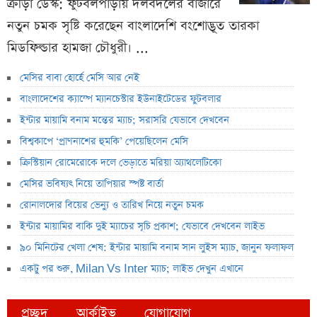
ক্রীড়া ডেস্ক: ফুটবলপাড়ায় দলবদলের বাজারে
নতুন চমক সৃষ্টি করেছেন বাংলাদেশি বংশোদ্ভূত তারকা
মিডফিল্ডার হামজা চৌধুরী। ...
মেসির বাবা হোর্হে মেসি আর নেই
বাংলাদেশের ক্যাম্পে ম্যানচেস্টার ইউনাইটেডের ফুটবলার
ইন্টার মায়ামি বনাম মন্তের ম্যাচ; সরাসরি যেভাবে দেখবেন
বিশ্বকাপে ‘প্রাণনাশের হুমকি’ পেয়েছিলেন মেসি
ক্রিস্টিয়ান রোমেরোকে দলে ভেড়াতে মরিয়া অ্যাথলেটিকো
মেসির ভবিষ্যৎ নিয়ে তাপিয়ার স্পষ্ট বার্তা
রোনালদোর বিয়ের ভেন্যু ও তারিখ নিয়ে নতুন চমক
ইন্টার মায়ামির বাকি দুই ম্যাচের সূচি প্রকাশ; যেভাবে দেখবেন লাইভ
৯০ মিনিটের খেলা শেষ: ইন্টার মায়ামি বনাম সান লুইস ম্যাচ, জানুন ফলাফল
একটু পর শুরু, Milan Vs Inter ম্যাচ; লাইভ দেখুন এখানে
প্রচ্ছদ
আর্কাইভ
যোগাযোগ