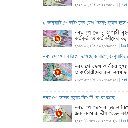
২০২৬ জানুয়ারি ১৩ ১১:০৯:১৬ |
|
বিস্ত
৮ জানুয়ারি পে-কমিশনের মেগা বৈঠক: চূড়ান্ত হতে 
নবম পে-স্কেল: আগামী বৃহস
কর্মকর্তা ও কর্মচারীদের বহুল
২০২৬ জানুয়ারি ০৬ ২০:৪২:০১ |
|
বিস্ত
নবম পে স্কেল কাঠামো আসছে ৩ ধাপে, জানুয়ারির 
নবম পে-স্কেল কার্যকর হচ্ছ
ও কর্মচারীদের জন্য নবম জা
২০২৬ জানুয়ারি ০৬ ১৭:১২:১৪ |
|
বিস্ত
নবম পে স্কেলের চূড়ান্ত রিপোর্ট: যা যা আছে
নবম পে স্কেলের চূড়ান্ত রিপ
জন্য নবম জাতীয় বেতন কাঠামো
২০২৫ ডিসেম্বর ২৫ ১০:৫০:২৬ |
|
বিস্ত