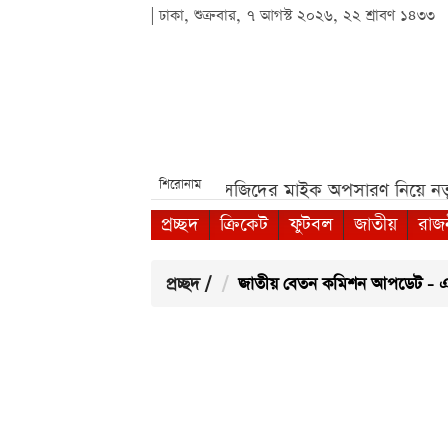
| ঢাকা, শুক্রবার, ৭ আগস্ট ২০২৬, ২২ শ্রাবণ ১৪৩৩
শিরোনাম
ি পরীক্ষা***
পশ্চিমবঙ্গে মসজিদের মাইক অপসারণ নিয়ে নতুন বিত
প্রচ্ছদ
ক্রিকেট
ফুটবল
জাতীয়
রাজ
প্রচ্ছদ
/
জাতীয় বেতন কমিশন আপডেট - 