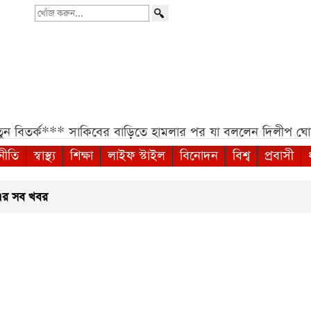
খোঁজ
করুন...
র্ক***
সাকিবের বাড়িতে হামলার পর যা বললেন দিলীপ ঘোষ***
নীতি
স্বাস্থ্য
শিক্ষা
লাইফ স্টাইল
বিনোদন
বিশ্ব
প্রবাসী
এর সব খবর