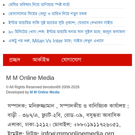
মেসির ভবিষ্যৎ নিয়ে তাপিয়ার স্পষ্ট বার্তা
রোনালদোর বিয়ের ভেন্যু ও তারিখ নিয়ে নতুন চমক
ইন্টার মায়ামির বাকি দুই ম্যাচের সূচি প্রকাশ; যেভাবে দেখবেন লাইভ
৯০ মিনিটের খেলা শেষ: ইন্টার মায়ামি বনাম সান লুইস ম্যাচ, জানুন ফলাফল
একটু পর শুরু, Milan Vs Inter ম্যাচ; লাইভ দেখুন এখানে
প্রচ্ছদ
আর্কাইভ
যোগাযোগ
M M Online Media
© All Rights Reserved binodon69 2009-2026
Developed by
M M Online Media
সম্পাদক: মনিরুজ্জামান , সম্পাদকীয় ও বানিজ্যিক কার্যালয় :
বাড়ী - ৩৬৭/এ, ফ্ল্যাট-২বি, রোড-০৯, বসুন্ধরা আবাসিক
এলাকা, ঢাকা-১২১২। মোবাইল: +৮৮০১৯১১৭২৬০৫১,
ইমেইল: নিউজ:
info@mmonlinemedia.org