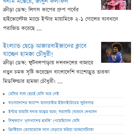
বনাম মন্তেরে, জানুন ফলাফল
ক্রীড়া ডেস্ক: লিগস কাপের গ্রুপ পর্বের
হাইভোল্টেজ ম্যাচে ইন্টার মায়ামিকে ২-১ গোলের ব্যবধানে
পরাজিত করেছে ...
ইংল্যান্ড ছেড়ে আজারবাইজানের ক্লাবে
যাচ্ছেন হামজা চৌধুরী!
ক্রীড়া ডেস্ক: ফুটবলপাড়ায় দলবদলের বাজারে
নতুন চমক সৃষ্টি করেছেন বাংলাদেশি বংশোদ্ভূত তারকা
মিডফিল্ডার হামজা চৌধুরী। ...
মেসির বাবা হোর্হে মেসি আর নেই
বাংলাদেশের ক্যাম্পে ম্যানচেস্টার ইউনাইটেডের ফুটবলার
ইন্টার মায়ামি বনাম মন্তের ম্যাচ; সরাসরি যেভাবে দেখবেন
বিশ্বকাপে ‘প্রাণনাশের হুমকি’ পেয়েছিলেন মেসি
ক্রিস্টিয়ান রোমেরোকে দলে ভেড়াতে মরিয়া অ্যাথলেটিকো