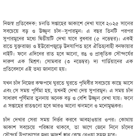
নিজস্ব প্রতিবেদক: চলতি সপ্তাহের আকাশে দেখা যাবে ২০২৫ সালের
সবচেয়ে বড় ও উজ্জ্বল চাঁদ—সুপারমুন। এ বছর তিনটি পরপর
সুপারমুনের মধ্যে দ্বিতীয়টি দেখা যাবে বুধবার (৫ নভেম্বর)। একই
রাতে যুক্তরাজ্য ও ইউরোপজুড়ে উদযাপিত হবে ঐতিহ্যবাহী বনফায়ার
নাইট। ফলে এদিনের রাত হবে আলো, রঙ ও প্রাকৃতিক সৌন্দর্যের
দারুণ এক মিশ্রণ। সোমবার (৩ নভেম্বর) দ্য গার্ডিয়ানের এক
প্রতিবেদনে এই তথ্য জানানো হয়।
যখন চাঁদ নিজের কক্ষপথে ঘুরতে ঘুরতে পৃথিবীর সবচেয়ে কাছে আসে
এবং সে সময় পূর্ণিমা হয়, তখনই দেখা দেয় সুপারমুন। এ সময় চাঁদ
সাধারণ পূর্ণিমার তুলনায় অনেক বড় ও বেশি উজ্জ্বল দেখা যায়। ফলে
এ সপ্তাহের রাতগুলো হবে আরও আলো ঝলমলে ও মনোমুগ্ধকর।
চাঁদ দেখার সেরা সময় নির্ভর করবে আবহাওয়ার ওপর। কোথায়
আকাশ সবচেয়ে পরিষ্কার থাকবে, তা আগে জেনে নিলে চাঁদের
সৌন্দর্য উপভোগের জন্য আদর্শ স্থান বেছে নেওয়া সহজ হবে।