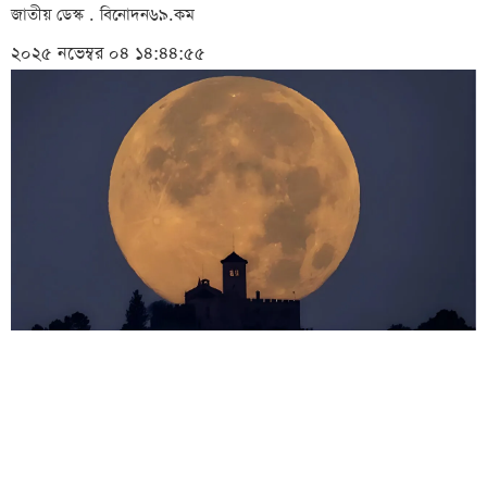
জাতীয় ডেস্ক . বিনোদন৬৯.কম
২০২৫ নভেম্বর ০৪ ১৪:৪৪:৫৫