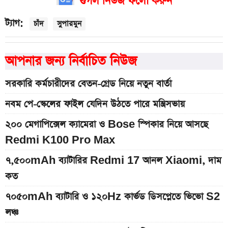
গুগল নিউজ ফলো করুন
ট্যাগ:
চাঁদ
সুপারমুন
আপনার জন্য নির্বাচিত নিউজ
সরকারি কর্মচারীদের বেতন-গ্রেড নিয়ে নতুন বার্তা
নবম পে-স্কেলের ফাইল যেদিন উঠতে পারে মন্ত্রিসভায়
২০০ মেগাপিক্সেল ক্যামেরা ও Bose স্পিকার নিয়ে আসছে
Redmi K100 Pro Max
৭,৫০০mAh ব্যাটারির Redmi 17 আনল Xiaomi, দাম
কত
৭০৫০mAh ব্যাটারি ও ১২০Hz কার্ভড ডিসপ্লেতে ভিভো S2
লঞ্চ