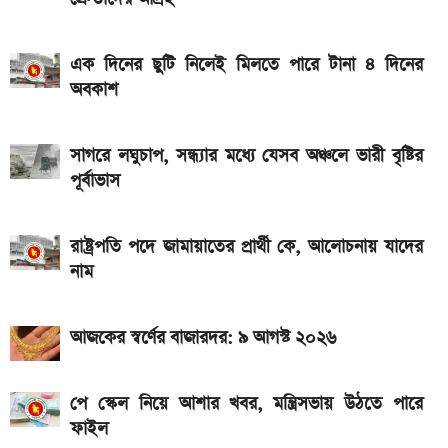
৭৫০০mAh ব্যাটারি নিয়ে বাজারে এলো Redmi 17 5G
ও 4G
এক দিনের ছুটি নিলেই মিলতে পারে টানা ৪ দিনের
দেশের বাজারে আজ ১৮, ২১ ও ২২ ক্যারেট একভরি সোনার
অবকাশ
দাম
সাগরে লঘুচাপ, সন্ধ্যার মধ্যে যেসব অঞ্চলে ভারী বৃষ্টির
পূর্বাভাস
রাষ্ট্রপতি পদে জামায়াতের প্রার্থী কে, আলোচনায় যাদের
নাম
আজকের স্বর্ণের বাজারদর: ৯ আগস্ট ২০২৬
পে স্কেল নিয়ে আশার খবর, মন্ত্রিসভায় উঠতে পারে
ফাইল