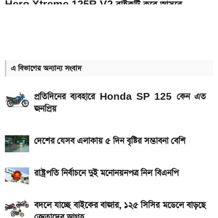
Hero Xtreme 125R V2 বাইকটি কবে আসবে
বাংলাদেশে ও দাম কত
১০ থেকে ১৬ আগস্ট: এক সপ্তাহে আসছে ৫ নতুন স্মার্টফোন
আজকের স্বর্ণের বাজারদর: ০৮ আগস্ট ২০২৬
এ বিভাগের অন্যান্য সংবাদ
ইন্টার মায়ামি বনাম মন্তের ম্যাচ; সরাসরি যেভাবে দেখবেন
প্রতিদিনের ব্যবহারে Honda SP 125 কেন এত
আগামী সপ্তাহেই সুখবর, বেতন-ইনক্রিমেট নিয়ে যা জানা গেল
জনপ্রিয়
Bajaj Pulsar N160 S ও N160 SS লঞ্চ, থাকছে ৪-
ভালভ ইঞ্জিন ও TFT ডিসপ্লে
দেশের যেসব এলাকায় ৫ দিন বৃষ্টির সম্ভাবনা বেশি
মালয়েশিয়ায় যেতে বাংলাদেশিদের আবেদন শুরু, অগ্রাধিকার
পাবেন যারা
রাষ্ট্রপতি নির্বাচনে দুই মনোনয়নপত্র নিল বিএনপি
iQOO Z11-এ থাকছে ৬.৮৩ ইঞ্চির কার্ভড AMOLED
ডিসপ্লে, থাকছে সরু ফ্রেম
বদলে যাচ্ছে বাইকের বাজার, ১২৫ সিসির মডেলে বাড়ছে
ক্রেতাদের আগ্রহ