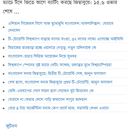
ম্যাচে টসে জিতে আগে ব্যাটিং করছে জিম্বাবুয়ে। ১৫.৬ ওভার
শেষে ...
এশিয়ান লিজেন্ডস লিগে আজ মুখোমুখি বাংলাদেশ-আফগানিস্তান: যেভাবে
দেখবেন
টি-টোয়েন্টি বিশ্বকাপে বাড়ছে দলের সংখ্যা, ৩২ দলের লক্ষ্যে এগোচ্ছে আইসিসি
মিরাজের হাতছাড়া হচ্ছে ওয়ানডে নেতৃত্ব; নতুন অধিনায়ক কে
বাংলাদেশ-ভারত সিরিজ আয়োজন নিয়ে সুখবর
বিশ্বকাপে স্পেনের দুই ম্যাচে বেটিং সন্দেহ, তদন্তের মুখে বিশ্বচ্যাম্পিয়রা
বাংলাদেশ বনাম জিম্বাবুয়ে; দ্বিতীয় টি-টোয়েন্টি শেষ, জানুন ফলাফল
শেষ হলো, বাংলাদেশ বনাম জিম্বাবুয়ে প্রথম টি-টোয়েন্টি; জানুন ফলাফল
মেসি-এমবাপের গোল সমান হলে গোল্ডেন বুট জিতবেন কে
যেভাবে না ফেরার দেশে পাড়ি জমালেন শাপুর জাদরান
ভোর ৪ টায় আর্জেন্টিনা বনাম কেপ ভার্দে ম্যাচ; সরাসরি দেখন এখানে
ফুটবল