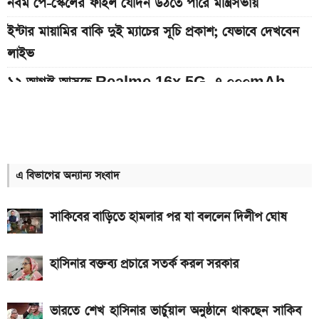
নবম পে-স্কেলের ফাইল যেদিন উঠতে পারে মন্ত্রিসভায়
ইন্টার মায়ামির বাকি দুই ম্যাচের সূচি প্রকাশ; যেভাবে দেখবেন
লাইভ
১২ আগস্ট আসছে Realme 16x 5G, ৭,০০০mAh
ব্যাটারিসহ সম্ভাব্য দাম
৮০০০ mAh ব্যাটারি সহ আসছে Redmi Note 17 5G,
দাম কত?
এ বিভাগের অন্যান্য সংবাদ
আজকের সকল দেশের টাকার রেট: ০৭ আগস্ট ২০২৬
এসএসসি ও সমমানের ফল কবে জানাল শিক্ষা বোর্ড
সাকিবের বাড়িতে হামলার পর যা বললেন দিলীপ ঘোষ
আজকের স্বর্ণের বাজারদর: ০৬ আগস্ট ২০২৬
হাসিনার বক্তব্য প্রচারে সতর্ক করল সরকার
৭০৫০mAh ব্যাটারি ও ১২০Hz কার্ভড ডিসপ্লেতে ভিভো S2
লঞ্চ
ভারতে শেখ হাসিনার ভার্চুয়াল অনুষ্ঠানে থাকছেন সাকিব