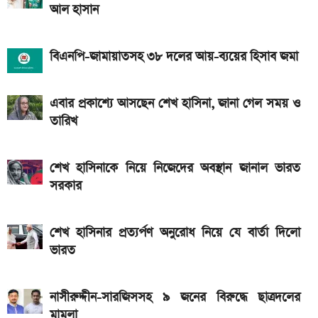
আজকের স্বর্ণের বাজারদর: ০৭ আগস্ট ২০২৬
আল হাসান
নতুন পে-স্কেল কার্যকর হলে যেভাবে বকেয়া বেতন পাবেন
সরকারি চাকরিজীবীরা
বিএনপি-জামায়াতসহ ৩৮ দলের আয়-ব্যয়ের হিসাব জমা
আজ ৪ ঘণ্টা বিদ্যুৎ থাকবে না যেসব এলাকায়, আগেই জেনে নিন
এবার প্রকাশ্যে আসছেন শেখ হাসিনা, জানা গেল সময় ও
এসএসসি ফল প্রকাশের চূড়ান্ত তারিখ ঘোষণা
তারিখ
শেখ হাসিনাকে নিয়ে নিজেদের অবস্থান জানাল ভারত
সরকার
শেখ হাসিনার প্রত্যর্পণ অনুরোধ নিয়ে যে বার্তা দিলো
ভারত
নাসীরুদ্দীন-সারজিসসহ ৯ জনের বিরুদ্ধে ছাত্রদলের
মামলা