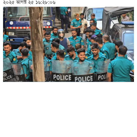
২০২৫ আগস্ট ২৫ ১৬:২৮:০৬