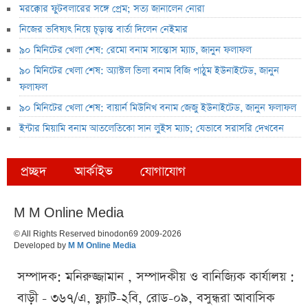
মরক্কোর ফুটবলারের সঙ্গে প্রেম; সত্য জানালেন নোরা
নিজের ভবিষ্যৎ নিয়ে চূড়ান্ত বার্তা দিলেন নেইমার
৯০ মিনিটের খেলা শেষ: রেমো বনাম সান্তোস ম্যাচ, জানুন ফলাফল
৯০ মিনিটের খেলা শেষ: অ্যাস্টল ভিলা বনাম বিজি পাঠুম ইউনাইটেড, জানুন
ফলাফল
৯০ মিনিটের খেলা শেষ: বায়ার্ন মিউনিখ বনাম জেজু ইউনাইটেড, জানুন ফলাফল
ইন্টার মিয়ামি বনাম আতলেতিকো সান লুইস ম্যাচ; যেভাবে সরাসরি দেখবেন
প্রচ্ছদ
আর্কাইভ
যোগাযোগ
M M Online Media
© All Rights Reserved binodon69 2009-2026
Developed by
M M Online Media
সম্পাদক: মনিরুজ্জামান , সম্পাদকীয় ও বানিজ্যিক কার্যালয় :
বাড়ী - ৩৬৭/এ, ফ্ল্যাট-২বি, রোড-০৯, বসুন্ধরা আবাসিক