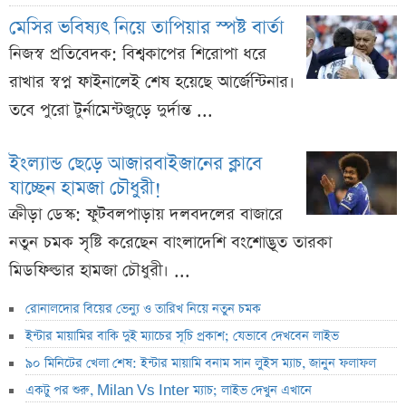
মেসির ভবিষ্যৎ নিয়ে তাপিয়ার স্পষ্ট বার্তা
নিজস্ব প্রতিবেদক: বিশ্বকাপের শিরোপা ধরে
রাখার স্বপ্ন ফাইনালেই শেষ হয়েছে আর্জেন্টিনার।
তবে পুরো টুর্নামেন্টজুড়ে দুর্দান্ত ...
ইংল্যান্ড ছেড়ে আজারবাইজানের ক্লাবে
যাচ্ছেন হামজা চৌধুরী!
ক্রীড়া ডেস্ক: ফুটবলপাড়ায় দলবদলের বাজারে
নতুন চমক সৃষ্টি করেছেন বাংলাদেশি বংশোদ্ভূত তারকা
মিডফিল্ডার হামজা চৌধুরী। ...
রোনালদোর বিয়ের ভেন্যু ও তারিখ নিয়ে নতুন চমক
ইন্টার মায়ামির বাকি দুই ম্যাচের সূচি প্রকাশ; যেভাবে দেখবেন লাইভ
৯০ মিনিটের খেলা শেষ: ইন্টার মায়ামি বনাম সান লুইস ম্যাচ, জানুন ফলাফল
একটু পর শুরু, Milan Vs Inter ম্যাচ; লাইভ দেখুন এখানে