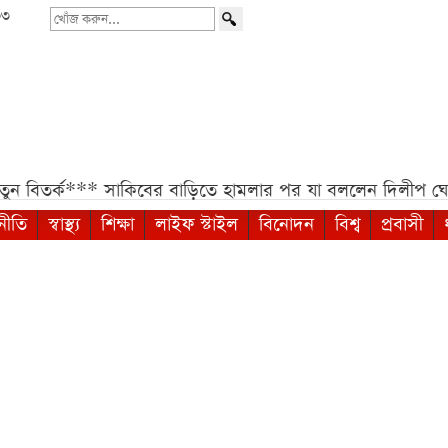
৩৩
খোঁজ
করুন...
***
সাকিবের বাড়িতে হামলার পর যা বললেন দিলীপ ঘোষ***
সর
নীতি
স্বাস্থ্য
শিক্ষা
লাইফ স্টাইল
বিনোদন
বিশ্ব
প্রবাসী