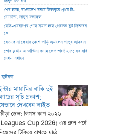
জানুন ফলাফল
শেষ হলো, বাংলাদেশ বনাম জিম্বাবুয়ে প্রথম টি-
টোয়েন্টি; জানুন ফলাফল
মেসি-এমবাপের গোল সমান হলে গোল্ডেন বুট জিতবেন
কে
যেভাবে না ফেরার দেশে পাড়ি জমালেন শাপুর জাদরান
ভোর ৪ টায় আর্জেন্টিনা বনাম কেপ ভার্দে ম্যাচ; সরাসরি
দেখন এখানে
ফুটবল
ইন্টার মায়ামির বাকি দুই
ম্যাচের সূচি প্রকাশ;
যেভাবে দেখবেন লাইভ
ক্রীড়া ডেস্ক: লিগস কাপ ২০২৬
(Leagues Cup 2026) এর গ্রুপ পর্বে
নিজেদের টিকিয়ে রাখতে মাঠে ...