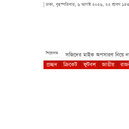
| ঢাকা, বৃহস্পতিবার, ৬ আগস্ট ২০২৬, ২২ শ্রাবণ ১৪
শিরোনাম
রীক্ষা***
পশ্চিমবঙ্গে মসজিদের মাইক অপসারণ নিয়ে নতুন বিতর্ক
প্রচ্ছদ
ক্রিকেট
ফুটবল
জাতীয়
রাজ