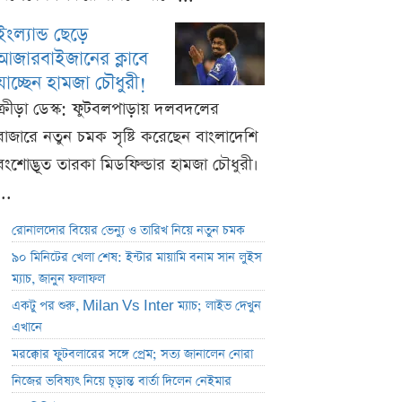
ইংল্যান্ড ছেড়ে
আজারবাইজানের ক্লাবে
যাচ্ছেন হামজা চৌধুরী!
ক্রীড়া ডেস্ক: ফুটবলপাড়ায় দলবদলের
বাজারে নতুন চমক সৃষ্টি করেছেন বাংলাদেশি
বংশোদ্ভূত তারকা মিডফিল্ডার হামজা চৌধুরী।
...
রোনালদোর বিয়ের ভেন্যু ও তারিখ নিয়ে নতুন চমক
৯০ মিনিটের খেলা শেষ: ইন্টার মায়ামি বনাম সান লুইস
ম্যাচ, জানুন ফলাফল
একটু পর শুরু, Milan Vs Inter ম্যাচ; লাইভ দেখুন
এখানে
মরক্কোর ফুটবলারের সঙ্গে প্রেম; সত্য জানালেন নোরা
নিজের ভবিষ্যৎ নিয়ে চূড়ান্ত বার্তা দিলেন নেইমার