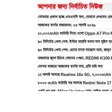
আপনার জন্য নির্বাচিত নিউজ
সোমবার প্রকাশ হচ্ছে এসএসসি ফল, যেভাবে দেখবেন রেজ
আজকের স্বর্ণের বাজারদর: ০৫ আগস্ট ২০২৬
১০,০০০mAh ব্যাটারি নিয়ে এলো Oppo A7 Pro Max
৯০ মিনিটের খেলা শেষ: ইন্টার মায়ামি বনাম সান লুইস ম্
৯০ মিনিটের খেলা শেষ: রেমো বনাম সান্তোস ম্যাচ, জান
অন্ধকারে জ্বলে উঠবে ফোনের পেছন, REDMI K100 
দেশের বাজারে আজকের স্বর্ণের দাম, প্রতি ভরি কত
১২ আগস্ট আসছে Realme 16x 5G, ৭,০০০mAh ব্যাটা
৮০০০ mAh ব্যাটারি সহ আসছে Redmi Note 17 
একটু পর শুরু, Milan Vs Inter ম্যাচ; লাইভ দেখুন 
একটু পর শুরু, চেলসি ও জুভেন্টাস ম্যাচ; লাইভ দেখুন এখ
ইন্টার মায়ামির বাকি দুই ম্যাচের সূচি প্রকাশ; যেভাবে দে