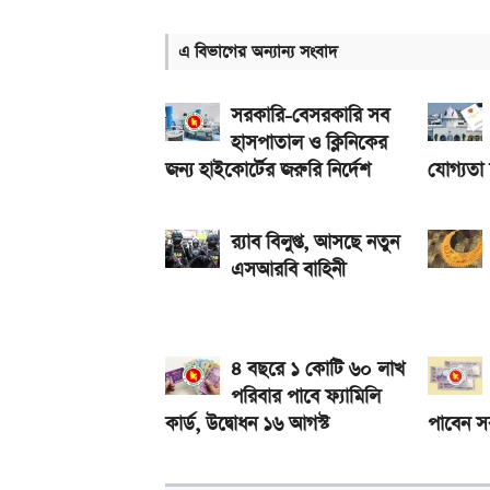
গ্যাসের দাম নিয়ে সুখবর, যা জানাল পেট্রোবাংলা
এ বিভাগের অন্যান্য সংবাদ
আজকের সকল দেশের টাকার রেট: ০৫ আগস্ট ২০২৬
আসছে টানা ৫ দিনের বৃষ্টি!
সরকারি-বেসরকারি সব
হাসপাতাল ও ক্লিনিকের
জন্য হাইকোর্টের জরুরি নির্দেশ
যোগ্যতা
র‍্যাব বিলুপ্ত, আসছে নতুন
এসআরবি বাহিনী
৪ বছরে ১ কোটি ৬০ লাখ
পরিবার পাবে ফ্যামিলি
কার্ড, উদ্বোধন ১৬ আগস্ট
পাবেন স