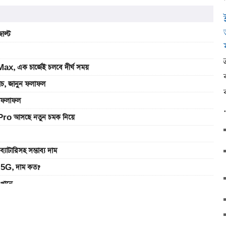
াল্ট
, এক চার্জেই চলবে দীর্ঘ সময়
যাচ, জানুন ফলাফল
ুন ফলাফল
Pro আসছে নতুন চমক নিয়ে
রিসহ সম্ভাব্য দাম
5G, দাম কত?
এখানে
ানে
খবেন লাইভ