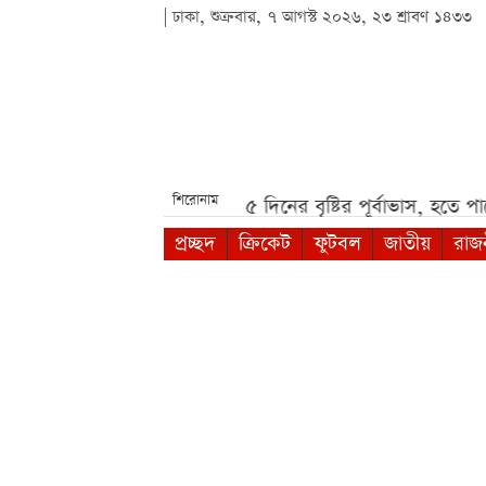
| ঢাকা, শুক্রবার, ৭ আগস্ট ২০২৬, ২৩ শ্রাবণ ১৪৩৩
শিরোনাম
রিয়েটর রিপন মিয়া***
দেশজুড়ে ৫ দিনের বৃষ্টির পূর্বাভাস, হতে পারে
প্রচ্ছদ
ক্রিকেট
ফুটবল
জাতীয়
রাজ