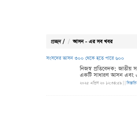
প্রচ্ছদ
/
আসন - এর সব খবর
সংসদের আসন ৩০০ থেকে হতে পারে ৬০০
নিজস্ব প্রতিবেদক: জাতীয় স
একটি সাধারণ আসন এবং একট
২০২৫ এপ্রিল ২০ ১২:৩৪:৫৯ |
|
বিস্তার