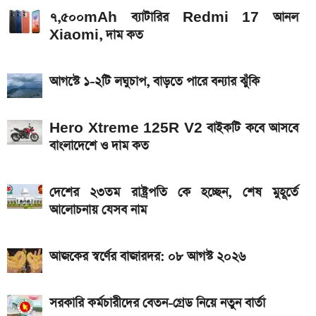
৭,৫০০mAh ব্যাটারির Redmi 17 আনল
iQOO Z11-এ থাকছে ৬.৮৩ ইঞ্চির কার্ভড AMOLED
Xiaomi, দাম কত
ডিসপ্লে, থাকছে সরু ফ্রেম
২০২৬ সালের প্রথম পূর্ণগ্রাস সূর্যগ্রহণ কবে, কোথা থেকে দেখা
আগস্টে ১-২টি লঘুচাপ, বাড়তে পারে বন্যার ঝুঁকি
যাবে
Hero Xtreme 125R V2 বাইকটি কবে আসবে
বাংলাদেশে ও দাম কত
দেশের ২৩তম রাষ্ট্রপতি কে হচ্ছেন, শেষ মুহূর্তে
আলোচনায় যেসব নাম
আজকের স্বর্ণের বাজারদর: ০৮ আগস্ট ২০২৬
সরকারি কর্মচারীদের বেতন-গ্রেড নিয়ে নতুন বার্তা