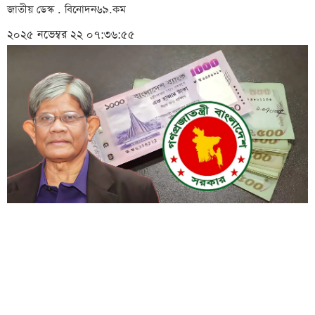
জাতীয় ডেস্ক . বিনোদন৬৯.কম
২০২৫ নভেম্বর ২২ ০৭:৩৬:৫৫