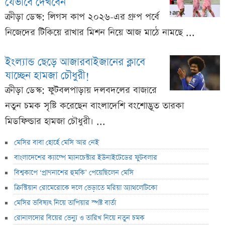
যেভাবে দেখবেন
ক্রীড়া ডেস্ক: লিগস কাপ ২০২৬-এর গ্রুপ পর্বে
নিজেদের টিকিয়ে রাখার মিশন নিয়ে আজ মাঠে নামছে ...
ইংল্যান্ড ছেড়ে আজারবাইজানের ক্লাবে
যাচ্ছেন হামজা চৌধুরী!
ক্রীড়া ডেস্ক: ফুটবলপাড়ায় দলবদলের বাজারে
নতুন চমক সৃষ্টি করেছেন বাংলাদেশি বংশোদ্ভূত তারকা
মিডফিল্ডার হামজা চৌধুরী। ...
মেসির বাবা হোর্হে মেসি আর নেই
বাংলাদেশের ক্যাম্পে ম্যানচেস্টার ইউনাইটেডের ফুটবলার
বিশ্বকাপে ‘প্রাণনাশের হুমকি’ পেয়েছিলেন মেসি
ক্রিস্টিয়ান রোমেরোকে দলে ভেড়াতে মরিয়া অ্যাথলেটিকো
মেসির ভবিষ্যৎ নিয়ে তাপিয়ার স্পষ্ট বার্তা
রোনালদোর বিয়ের ভেন্যু ও তারিখ নিয়ে নতুন চমক