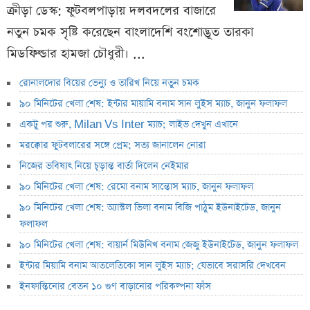
ক্রীড়া ডেস্ক: ফুটবলপাড়ায় দলবদলের বাজারে
নতুন চমক সৃষ্টি করেছেন বাংলাদেশি বংশোদ্ভূত তারকা
মিডফিল্ডার হামজা চৌধুরী। ...
রোনালদোর বিয়ের ভেন্যু ও তারিখ নিয়ে নতুন চমক
৯০ মিনিটের খেলা শেষ: ইন্টার মায়ামি বনাম সান লুইস ম্যাচ, জানুন ফলাফল
একটু পর শুরু, Milan Vs Inter ম্যাচ; লাইভ দেখুন এখানে
মরক্কোর ফুটবলারের সঙ্গে প্রেম; সত্য জানালেন নোরা
নিজের ভবিষ্যৎ নিয়ে চূড়ান্ত বার্তা দিলেন নেইমার
৯০ মিনিটের খেলা শেষ: রেমো বনাম সান্তোস ম্যাচ, জানুন ফলাফল
৯০ মিনিটের খেলা শেষ: অ্যাস্টল ভিলা বনাম বিজি পাঠুম ইউনাইটেড, জানুন
ফলাফল
৯০ মিনিটের খেলা শেষ: বায়ার্ন মিউনিখ বনাম জেজু ইউনাইটেড, জানুন ফলাফল
ইন্টার মিয়ামি বনাম আতলেতিকো সান লুইস ম্যাচ; যেভাবে সরাসরি দেখবেন
ইনফান্তিনোর বেতন ১০ গুণ বাড়ানোর পরিকল্পনা ফাঁস