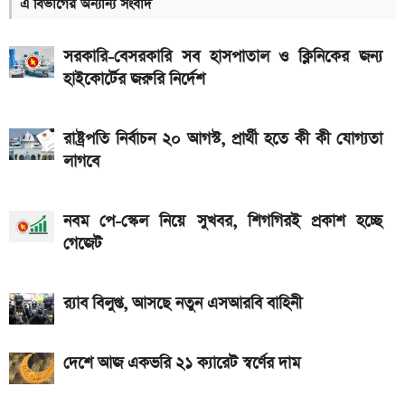
এ বিভাগের অন্যান্য সংবাদ
ব্যাটারিসহ সম্ভাব্য দাম
৮০০০ mAh ব্যাটারি সহ আসছে Redmi Note 17 5G,
সরকারি-বেসরকারি সব হাসপাতাল ও ক্লিনিকের জন্য
দাম কত?
হাইকোর্টের জরুরি নির্দেশ
একটু পর শুরু, Milan Vs Inter ম্যাচ; লাইভ দেখুন এখানে
রাষ্ট্রপতি নির্বাচন ২০ আগস্ট, প্রার্থী হতে কী কী যোগ্যতা
একটু পর শুরু, চেলসি ও জুভেন্টাস ম্যাচ; লাইভ দেখুন এখানে
লাগবে
ইন্টার মায়ামির বাকি দুই ম্যাচের সূচি প্রকাশ; যেভাবে দেখবেন
লাইভ
নবম পে-স্কেল নিয়ে সুখবর, শিগগিরই প্রকাশ হচ্ছে
গেজেট
গ্যাসের দাম নিয়ে সুখবর, যা জানাল পেট্রোবাংলা
আজকের সকল দেশের টাকার রেট: ০৫ আগস্ট ২০২৬
র‍্যাব বিলুপ্ত, আসছে নতুন এসআরবি বাহিনী
আসছে টানা ৫ দিনের বৃষ্টি!
দেশে আজ একভরি ২১ ক্যারেট স্বর্ণের দাম