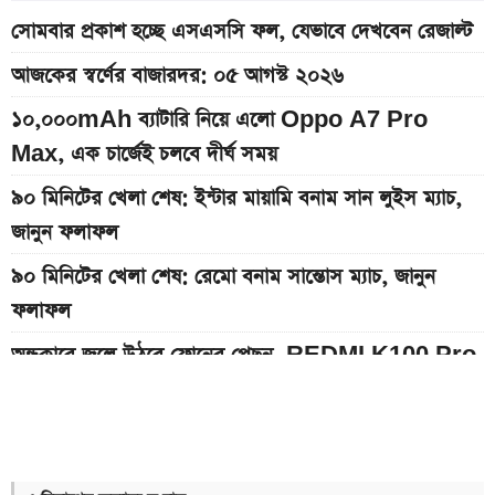
সোমবার প্রকাশ হচ্ছে এসএসসি ফল, যেভাবে দেখবেন রেজাল্ট
আজকের স্বর্ণের বাজারদর: ০৫ আগস্ট ২০২৬
১০,০০০mAh ব্যাটারি নিয়ে এলো Oppo A7 Pro
Max, এক চার্জেই চলবে দীর্ঘ সময়
৯০ মিনিটের খেলা শেষ: ইন্টার মায়ামি বনাম সান লুইস ম্যাচ,
জানুন ফলাফল
৯০ মিনিটের খেলা শেষ: রেমো বনাম সান্তোস ম্যাচ, জানুন
ফলাফল
অন্ধকারে জ্বলে উঠবে ফোনের পেছন, REDMI K100 Pro
আসছে নতুন চমক নিয়ে
দেশের বাজারে আজকের স্বর্ণের দাম, প্রতি ভরি কত
১২ আগস্ট আসছে Realme 16x 5G, ৭,০০০mAh