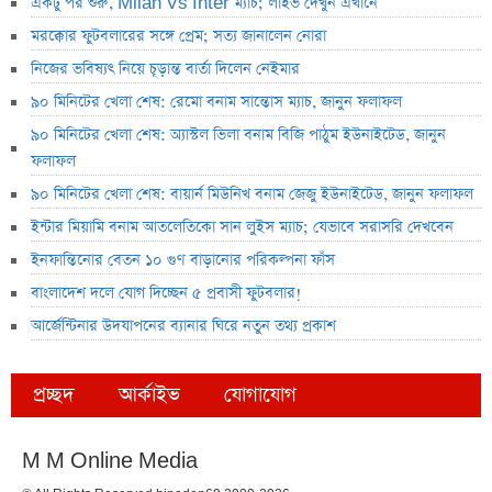
একটু পর শুরু, Milan Vs Inter ম্যাচ; লাইভ দেখুন এখানে
মরক্কোর ফুটবলারের সঙ্গে প্রেম; সত্য জানালেন নোরা
নিজের ভবিষ্যৎ নিয়ে চূড়ান্ত বার্তা দিলেন নেইমার
৯০ মিনিটের খেলা শেষ: রেমো বনাম সান্তোস ম্যাচ, জানুন ফলাফল
৯০ মিনিটের খেলা শেষ: অ্যাস্টল ভিলা বনাম বিজি পাঠুম ইউনাইটেড, জানুন
ফলাফল
৯০ মিনিটের খেলা শেষ: বায়ার্ন মিউনিখ বনাম জেজু ইউনাইটেড, জানুন ফলাফল
ইন্টার মিয়ামি বনাম আতলেতিকো সান লুইস ম্যাচ; যেভাবে সরাসরি দেখবেন
ইনফান্তিনোর বেতন ১০ গুণ বাড়ানোর পরিকল্পনা ফাঁস
বাংলাদেশ দলে যোগ দিচ্ছেন ৫ প্রবাসী ফুটবলার!
আর্জেন্টিনার উদযাপনের ব্যানার ঘিরে নতুন তথ্য প্রকাশ
প্রচ্ছদ
আর্কাইভ
যোগাযোগ
M M Online Media