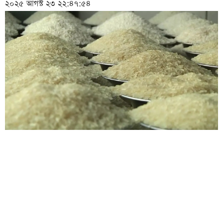
২০২৫ আগস্ট ২৩ ২২:৪৭:৫৪