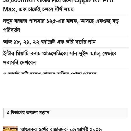
১০,০০০mAh ব্যাটারি নিয়ে এলো Oppo A7 Pro
Max, এক চার্জেই চলবে দীর্ঘ সময়
নতুন বাজাজ পালসার ১২৫-এর ঝলক, আসছে একগুচ্ছ বড়
পরিবর্তন
আজ ১৮, ২১, ২২ ক্যারেট এক ভরি স্বর্ণের দাম
ইন্টার মিয়ামি বনাম আতলেতিকো সান লুইস ম্যাচ; যেভাবে
সরাসরি দেখবেন
৫ আগস্ট ছুটি হলেও যাদের অফিস খোলা থাকবে
সোমবার প্রকাশ হচ্ছে এসএসসি ফল, যেভাবে দেখবেন রেজাল্ট
২০৪০ সালে বাংলাদেশে এক ভরি স্বর্ণের দাম কত হতে পারে
৯০ মিনিটের খেলা শেষ: ইন্টার মায়ামি বনাম সান লুইস ম্যাচ,
এ বিভাগের অন্যান্য সংবাদ
জানুন ফলাফল
আজকের স্বর্ণের বাজারদর: ০৬ আগস্ট ২০২৬
৯০ মিনিটের খেলা শেষ: রেমো বনাম সান্তোস ম্যাচ, জানুন