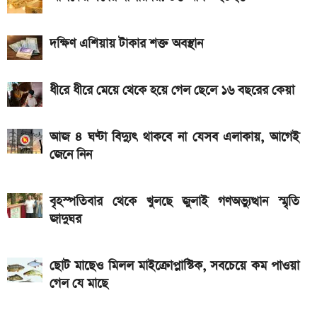
ফলাফল
দক্ষিণ এশিয়ায় টাকার শক্ত অবস্থান
৫ আগস্ট পোশাক কারখানা খোলা থাকবে, নাকি ছুটি? যা জানা
গেল
ধীরে ধীরে মেয়ে থেকে হয়ে গেল ছেলে ১৬ বছরের কেয়া
অন্ধকারে জ্বলে উঠবে ফোনের পেছন, REDMI K100 Pro
আসছে নতুন চমক নিয়ে
আজ ৪ ঘণ্টা বিদ্যুৎ থাকবে না যেসব এলাকায়, আগেই
দেশের বাজারে আজকের স্বর্ণের দাম, প্রতি ভরি কত
জেনে নিন
৯০ মিনিটের খেলা শেষ: বায়ার্ন মিউনিখ বনাম জেজু ইউনাইটেড,
জানুন ফলাফল
বৃহস্পতিবার থেকে খুলছে জুলাই গণঅভ্যুত্থান স্মৃতি
জাদুঘর
২ বছর পিছিয়ে যেতে পারে নবম জাতীয় পে-স্কেল
ছোট মাছেও মিলল মাইক্রোপ্লাস্টিক, সবচেয়ে কম পাওয়া
গেল যে মাছে