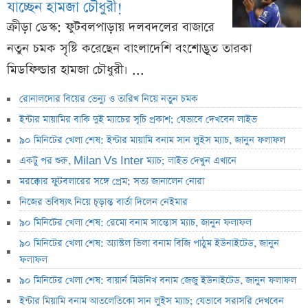
যাচ্ছেন হামজা চৌধুরী!
ক্রীড়া ডেস্ক: ফুটবলপাড়ায় দলবদলের বাজারে
নতুন চমক সৃষ্টি করেছেন বাংলাদেশি বংশোদ্ভূত তারকা
মিডফিল্ডার হামজা চৌধুরী। ...
রোনালদোর বিয়ের ভেন্যু ও তারিখ নিয়ে নতুন চমক
ইন্টার মায়ামির বাকি দুই ম্যাচের সূচি প্রকাশ; যেভাবে দেখবেন লাইভ
৯০ মিনিটের খেলা শেষ: ইন্টার মায়ামি বনাম সান লুইস ম্যাচ, জানুন ফলাফল
একটু পর শুরু, Milan Vs Inter ম্যাচ; লাইভ দেখুন এখানে
মরক্কোর ফুটবলারের সঙ্গে প্রেম; সত্য জানালেন নোরা
নিজের ভবিষ্যৎ নিয়ে চূড়ান্ত বার্তা দিলেন নেইমার
৯০ মিনিটের খেলা শেষ: রেমো বনাম সান্তোস ম্যাচ, জানুন ফলাফল
৯০ মিনিটের খেলা শেষ: অ্যাস্টল ভিলা বনাম বিজি পাঠুম ইউনাইটেড, জানুন
ফলাফল
৯০ মিনিটের খেলা শেষ: বায়ার্ন মিউনিখ বনাম জেজু ইউনাইটেড, জানুন ফলাফল
ইন্টার মিয়ামি বনাম আতলেতিকো সান লুইস ম্যাচ; যেভাবে সরাসরি দেখবেন