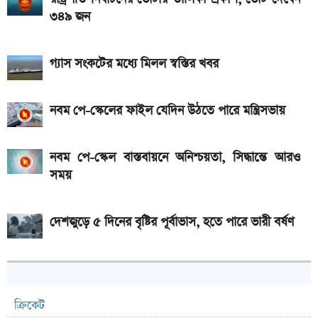
এসএসসি ফল প্রকাশের চূড়ান্ত তারিখ ঘোষণা
৩৪৯ জন
গ্যাস সংকটের মধ্যে মিলল স্বস্তির খবর
নবম পে-স্কেলের ফাইল যেদিন উঠতে পারে মন্ত্রিসভায়
নবম পে-স্কেল বাস্তবায়নে অনিশ্চয়তা, সিদ্ধান্তে আরও
সময়
দেশজুড়ে ৫ দিনের বৃষ্টির পূর্বাভাস, হতে পারে ভারী বর্ষণ
ক্রিকেট