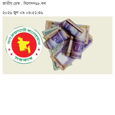
জাতীয় ডেস্ক . বিনোদন৬৯.কম
২০২৬ জুন ০৯ ০৯:৫১:৩৬