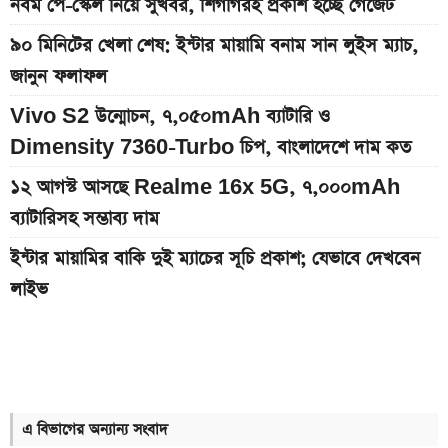
নবম পে-স্কেল নিয়ে সুখবর, শিগগিরই প্রকাশ হচ্ছে গেজেট
৯০ মিনিটের খেলা শেষ: ইন্টার মায়ামি বনাম সান লুইস ম্যাচ,
জানুন ফলাফল
Vivo S2 উন্মোচন, ৭,০৫০mAh ব্যাটারি ও
Dimensity 7360-Turbo চিপ, বাংলাদেশে দাম কত
১২ আগস্ট আসছে Realme 16x 5G, ৭,০০০mAh
ব্যাটারিসহ সম্ভাব্য দাম
ইন্টার মায়ামির বাকি দুই ম্যাচের সূচি প্রকাশ; যেভাবে দেখবেন
লাইভ
দেশের বাজারে আজকের স্বর্ণের দাম, প্রতি ভরি কত
৮০০০ mAh ব্যাটারি সহ আসছে Redmi Note 17 5G,
দাম কত?
এ বিভাগের অন্যান্য সংবাদ
নবম পে-স্কেলের ফাইল যেদিন উঠতে পারে মন্ত্রিসভায়