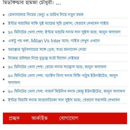
মিডফিল্ডার হামজা চৌধুরী। ...
রোনালদোর বিয়ের ভেন্যু ও তারিখ নিয়ে নতুন চমক
ইন্টার মায়ামির বাকি দুই ম্যাচের সূচি প্রকাশ; যেভাবে দেখবেন লাইভ
৯০ মিনিটের খেলা শেষ: ইন্টার মায়ামি বনাম সান লুইস ম্যাচ, জানুন ফলাফল
একটু পর শুরু, Milan Vs Inter ম্যাচ; লাইভ দেখুন এখানে
মরক্কোর ফুটবলারের সঙ্গে প্রেম; সত্য জানালেন নোরা
নিজের ভবিষ্যৎ নিয়ে চূড়ান্ত বার্তা দিলেন নেইমার
৯০ মিনিটের খেলা শেষ: রেমো বনাম সান্তোস ম্যাচ, জানুন ফলাফল
৯০ মিনিটের খেলা শেষ: অ্যাস্টল ভিলা বনাম বিজি পাঠুম ইউনাইটেড, জানুন
ফলাফল
৯০ মিনিটের খেলা শেষ: বায়ার্ন মিউনিখ বনাম জেজু ইউনাইটেড, জানুন ফলাফল
ইন্টার মিয়ামি বনাম আতলেতিকো সান লুইস ম্যাচ; যেভাবে সরাসরি দেখবেন
প্রচ্ছদ
আর্কাইভ
যোগাযোগ