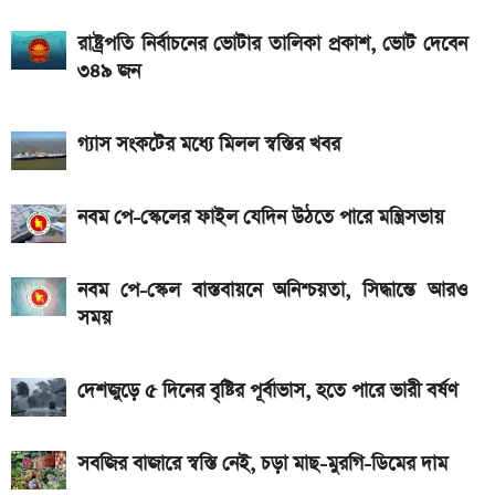
আজকের স্বর্ণের বাজারদর: ০৬ আগস্ট ২০২৬
রাষ্ট্রপতি নির্বাচনের ভোটার তালিকা প্রকাশ, ভোট দেবেন
৩৪৯ জন
এসএসসি ও সমমানের ফল কবে জানাল শিক্ষা বোর্ড
একটু পর শুরু, Milan Vs Inter ম্যাচ; লাইভ দেখুন এখানে
গ্যাস সংকটের মধ্যে মিলল স্বস্তির খবর
একটু পর শুরু, চেলসি ও জুভেন্টাস ম্যাচ; লাইভ দেখুন এখানে
আসছে টানা ৫ দিনের বৃষ্টি!
নবম পে-স্কেলের ফাইল যেদিন উঠতে পারে মন্ত্রিসভায়
নতুন পে-স্কেল কার্যকর হলে যেভাবে বকেয়া বেতন পাবেন
সরকারি চাকরিজীবীরা
নবম পে-স্কেল বাস্তবায়নে অনিশ্চয়তা, সিদ্ধান্তে আরও
সময়
আজ ৪ ঘণ্টা বিদ্যুৎ থাকবে না যেসব এলাকায়, আগেই জেনে নিন
দেশজুড়ে ৫ দিনের বৃষ্টির পূর্বাভাস, হতে পারে ভারী বর্ষণ
সবজির বাজারে স্বস্তি নেই, চড়া মাছ-মুরগি-ডিমের দাম