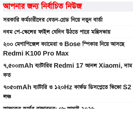
আপনার জন্য নির্বাচিত নিউজ
সরকারি কর্মচারীদের বেতন-গ্রেড নিয়ে নতুন বার্তা
নবম পে-স্কেলের ফাইল যেদিন উঠতে পারে মন্ত্রিসভায়
২০০ মেগাপিক্সেল ক্যামেরা ও Bose স্পিকার নিয়ে আসছে
Redmi K100 Pro Max
৭,৫০০mAh ব্যাটারির Redmi 17 আনল Xiaomi, দাম
কত
৭০৫০mAh ব্যাটারি ও ১২০Hz কার্ভড ডিসপ্লেতে ভিভো S2
লঞ্চ
আজকের স্বর্ণের বাজারদর: ০৮ আগস্ট ২০২৬
Hero Xtreme 125R V2 বাইকটি কবে আসবে
বাংলাদেশে ও দাম কত