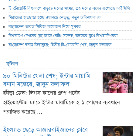
টি-টোয়েন্টি বিশ্বকাপে বাড়ছে দলের সংখ্যা, ৩২ দলের লক্ষ্যে এগোচ্ছে আইসিসি
মিরাজের হাতছাড়া হচ্ছে ওয়ানডে নেতৃত্ব; নতুন অধিনায়ক কে
বাংলাদেশ-ভারত সিরিজ আয়োজন নিয়ে সুখবর
বিশ্বকাপে স্পেনের দুই ম্যাচে বেটিং সন্দেহ, তদন্তের মুখে বিশ্বচ্যাম্পিয়রা
বাংলাদেশ বনাম জিম্বাবুয়ে; দ্বিতীয় টি-টোয়েন্টি শেষ, জানুন ফলাফল
ফুটবল
৯০ মিনিটের খেলা শেষ; ইন্টার মায়ামি
বনাম মন্তেরে, জানুন ফলাফল
ক্রীড়া ডেস্ক: লিগস কাপের গ্রুপ পর্বের
হাইভোল্টেজ ম্যাচে ইন্টার মায়ামিকে ২-১ গোলের ব্যবধানে
পরাজিত করেছে ...
ইংল্যান্ড ছেড়ে আজারবাইজানের ক্লাবে