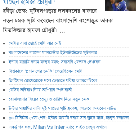
যাচ্ছেন হামজা চৌধুরী!
ক্রীড়া ডেস্ক: ফুটবলপাড়ায় দলবদলের বাজারে
নতুন চমক সৃষ্টি করেছেন বাংলাদেশি বংশোদ্ভূত তারকা
মিডফিল্ডার হামজা চৌধুরী। ...
মেসির বাবা হোর্হে মেসি আর নেই
বাংলাদেশের ক্যাম্পে ম্যানচেস্টার ইউনাইটেডের ফুটবলার
ইন্টার মায়ামি বনাম মন্তের ম্যাচ; সরাসরি যেভাবে দেখবেন
বিশ্বকাপে ‘প্রাণনাশের হুমকি’ পেয়েছিলেন মেসি
ক্রিস্টিয়ান রোমেরোকে দলে ভেড়াতে মরিয়া অ্যাথলেটিকো
মেসির ভবিষ্যৎ নিয়ে তাপিয়ার স্পষ্ট বার্তা
রোনালদোর বিয়ের ভেন্যু ও তারিখ নিয়ে নতুন চমক
ইন্টার মায়ামির বাকি দুই ম্যাচের সূচি প্রকাশ; যেভাবে দেখবেন লাইভ
৯০ মিনিটের খেলা শেষ: ইন্টার মায়ামি বনাম সান লুইস ম্যাচ, জানুন ফলাফল
একটু পর শুরু, Milan Vs Inter ম্যাচ; লাইভ দেখুন এখানে