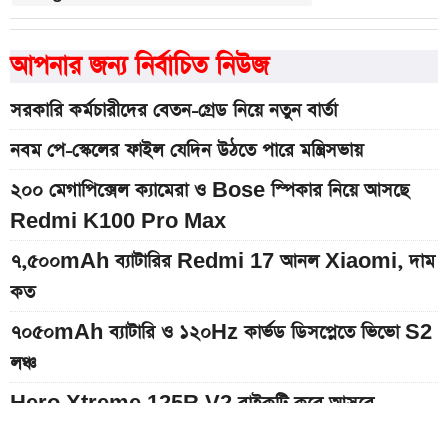
আপনার জন্য নির্বাচিত নিউজ
সরকারি কর্মচারীদের বেতন-গ্রেড নিয়ে নতুন বার্তা
নবম পে-স্কেলের ফাইল যেদিন উঠতে পারে মন্ত্রিসভায়
২০০ মেগাপিক্সেল ক্যামেরা ও Bose স্পিকার নিয়ে আসছে
Redmi K100 Pro Max
৭,৫০০mAh ব্যাটারির Redmi 17 আনল Xiaomi, দাম
কত
৭০৫০mAh ব্যাটারি ও ১২০Hz কার্ভড ডিসপ্লেতে ভিভো S2
লঞ্চ
Hero Xtreme 125R V2 বাইকটি কবে আসবে
বাংলাদেশে ও দাম কত