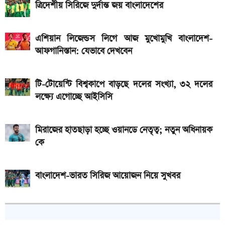
ত্রিদেশীয় সিরিজে দুর্দান্ত জয় বাংলাদেশের
দেশের বাজারে আজ ১৮, ২১ ও ২২ ক্যারেট একভরি সোনার
দাম
এশিয়ান লিজেন্ডস লিগে আজ মুখোমুখি বাংলাদেশ-
আফগানিস্তান: যেভাবে দেখবেন
টি-টোয়েন্টি বিশ্বকাপে বাড়ছে দলের সংখ্যা, ৩২ দলের
লক্ষ্যে এগোচ্ছে আইসিসি
মিরাজের হাতছাড়া হচ্ছে ওয়ানডে নেতৃত্ব; নতুন অধিনায়ক
কে
বাংলাদেশ-ভারত সিরিজ আয়োজন নিয়ে সুখবর