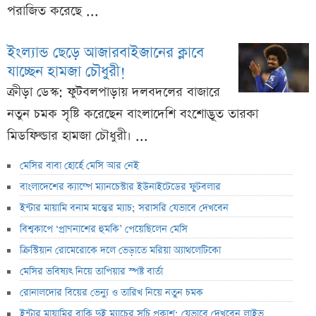
পরাজিত করেছে ...
ইংল্যান্ড ছেড়ে আজারবাইজানের ক্লাবে
যাচ্ছেন হামজা চৌধুরী!
ক্রীড়া ডেস্ক: ফুটবলপাড়ায় দলবদলের বাজারে
নতুন চমক সৃষ্টি করেছেন বাংলাদেশি বংশোদ্ভূত তারকা
মিডফিল্ডার হামজা চৌধুরী। ...
মেসির বাবা হোর্হে মেসি আর নেই
বাংলাদেশের ক্যাম্পে ম্যানচেস্টার ইউনাইটেডের ফুটবলার
ইন্টার মায়ামি বনাম মন্তের ম্যাচ; সরাসরি যেভাবে দেখবেন
বিশ্বকাপে ‘প্রাণনাশের হুমকি’ পেয়েছিলেন মেসি
ক্রিস্টিয়ান রোমেরোকে দলে ভেড়াতে মরিয়া অ্যাথলেটিকো
মেসির ভবিষ্যৎ নিয়ে তাপিয়ার স্পষ্ট বার্তা
রোনালদোর বিয়ের ভেন্যু ও তারিখ নিয়ে নতুন চমক
ইন্টার মায়ামির বাকি দুই ম্যাচের সূচি প্রকাশ; যেভাবে দেখবেন লাইভ