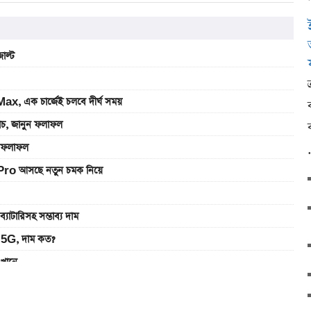
াল্ট
, এক চার্জেই চলবে দীর্ঘ সময়
যাচ, জানুন ফলাফল
ুন ফলাফল
Pro আসছে নতুন চমক নিয়ে
রিসহ সম্ভাব্য দাম
5G, দাম কত?
এখানে
ানে
খবেন লাইভ