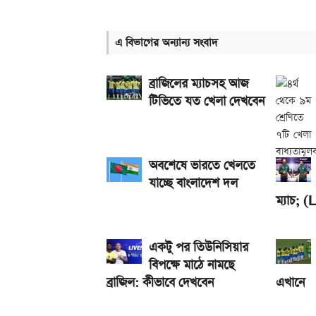
গ্যাসের দাম নিয়ে সুখবর, যা জানাল পেট্রোবাংলা
এ বিভাগের অন্যান্য সংবাদ
আজকের সকল দেশের টাকার রেট: ০৫ আগস্ট ২০২৬
আসছে টানা ৫ দিনের বৃষ্টি!
ব্রাজিলের ম্যাচসহ আজ
টিভিতে যত খেলা দেখবেন
অবশেষে ভারতে খেলতে
যাচ্ছে বাংলাদেশ দল
ম্যাচ; 
একটু পর তিউনিসিয়ার
বিপক্ষে মাঠে নামছে
ব্রাজিল: কীভাবে দেখবেন
এখানে