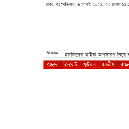
| ঢাকা, বৃহস্পতিবার, ৬ আগস্ট ২০২৬, ২২ শ্রাবণ ১৪
শিরোনাম
রীক্ষা***
পশ্চিমবঙ্গে মসজিদের মাইক অপসারণ নিয়ে নতুন বিতর্
প্রচ্ছদ
ক্রিকেট
ফুটবল
জাতীয়
রাজ