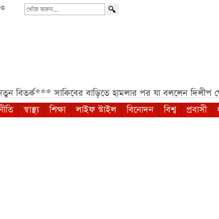
৩৩
খোঁজ
করুন...
ক***
সাকিবের বাড়িতে হামলার পর যা বললেন দিলীপ ঘোষ***
স
নীতি
স্বাস্থ্য
শিক্ষা
লাইফ স্টাইল
বিনোদন
বিশ্ব
প্রবাসী