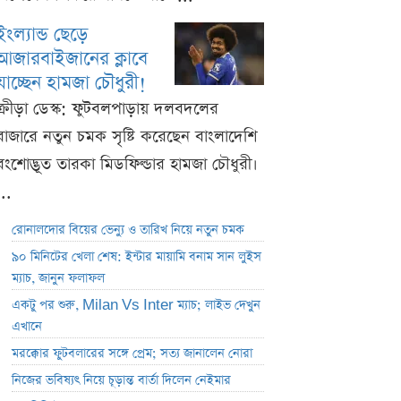
ইংল্যান্ড ছেড়ে
আজারবাইজানের ক্লাবে
যাচ্ছেন হামজা চৌধুরী!
ক্রীড়া ডেস্ক: ফুটবলপাড়ায় দলবদলের
বাজারে নতুন চমক সৃষ্টি করেছেন বাংলাদেশি
বংশোদ্ভূত তারকা মিডফিল্ডার হামজা চৌধুরী।
...
রোনালদোর বিয়ের ভেন্যু ও তারিখ নিয়ে নতুন চমক
৯০ মিনিটের খেলা শেষ: ইন্টার মায়ামি বনাম সান লুইস
ম্যাচ, জানুন ফলাফল
একটু পর শুরু, Milan Vs Inter ম্যাচ; লাইভ দেখুন
এখানে
মরক্কোর ফুটবলারের সঙ্গে প্রেম; সত্য জানালেন নোরা
নিজের ভবিষ্যৎ নিয়ে চূড়ান্ত বার্তা দিলেন নেইমার