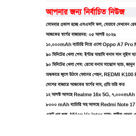
আপনার জন্য নির্বাচিত নিউজ
সোমবার প্রকাশ হচ্ছে এসএসসি ফল, যেভাবে দেখবেন রেজ
আজকের স্বর্ণের বাজারদর: ০৫ আগস্ট ২০২৬
১০,০০০mAh ব্যাটারি নিয়ে এলো Oppo A7 Pro Max
৯০ মিনিটের খেলা শেষ: ইন্টার মায়ামি বনাম সান লুইস ম্
৯০ মিনিটের খেলা শেষ: রেমো বনাম সান্তোস ম্যাচ, জান
অন্ধকারে জ্বলে উঠবে ফোনের পেছন, REDMI K100 
দেশের বাজারে আজকের স্বর্ণের দাম, প্রতি ভরি কত
১২ আগস্ট আসছে Realme 16x 5G, ৭,০০০mAh ব্যাটা
৮০০০ mAh ব্যাটারি সহ আসছে Redmi Note 17 
একটু পর শুরু, Milan Vs Inter ম্যাচ; লাইভ দেখুন 
একটু পর শুরু, চেলসি ও জুভেন্টাস ম্যাচ; লাইভ দেখুন এখ
ইন্টার মায়ামির বাকি দুই ম্যাচের সূচি প্রকাশ; যেভাবে দে