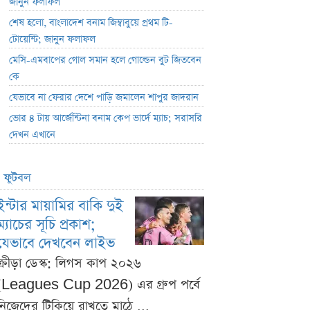
জানুন ফলাফল
শেষ হলো, বাংলাদেশ বনাম জিম্বাবুয়ে প্রথম টি-
টোয়েন্টি; জানুন ফলাফল
মেসি-এমবাপের গোল সমান হলে গোল্ডেন বুট জিতবেন
কে
যেভাবে না ফেরার দেশে পাড়ি জমালেন শাপুর জাদরান
ভোর ৪ টায় আর্জেন্টিনা বনাম কেপ ভার্দে ম্যাচ; সরাসরি
দেখন এখানে
ফুটবল
ইন্টার মায়ামির বাকি দুই
ম্যাচের সূচি প্রকাশ;
যেভাবে দেখবেন লাইভ
ক্রীড়া ডেস্ক: লিগস কাপ ২০২৬
(Leagues Cup 2026) এর গ্রুপ পর্বে
নিজেদের টিকিয়ে রাখতে মাঠে ...