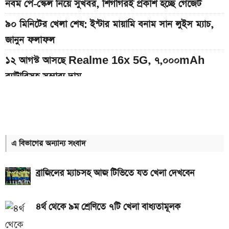
নবম পে-স্কেল নিয়ে সুখবর, শিগগিরই প্রকাশ হচ্ছে গেজেট
৯০ মিনিটের খেলা শেষ: ইন্টার মায়ামি বনাম সান লুইস ম্যাচ,
জানুন ফলাফল
১২ আগস্ট আসছে Realme 16x 5G, ৭,০০০mAh
ব্যাটারিসহ সম্ভাব্য দাম
অন্ধকারে জ্বলে উঠবে ফোনের পেছন, REDMI K100 Pro
আসছে নতুন চমক নিয়ে
৯০ মিনিটের খেলা শেষ: রেমো বনাম সান্তোস ম্যাচ, জানুন
এ বিভাগের অন্যান্য সংবাদ
ফলাফল
দেশের বাজারে আজকের স্বর্ণের দাম, প্রতি ভরি কত
ব্রাজিলের ম্যাচসহ আজ টিভিতে যত খেলা দেখবেন
ইন্টার মায়ামির বাকি দুই ম্যাচের সূচি প্রকাশ; যেভাবে দেখবেন
লাইভ
৪র্থ থেকে ৯ম শ্রেণিতে ৭টি খেলা বাধ্যতামূলক
৮০০০ mAh ব্যাটারি সহ আসছে Redmi Note 17 5G,