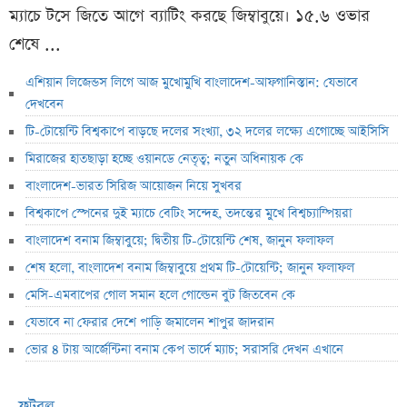
ম্যাচে টসে জিতে আগে ব্যাটিং করছে জিম্বাবুয়ে। ১৫.৬ ওভার
শেষে ...
এশিয়ান লিজেন্ডস লিগে আজ মুখোমুখি বাংলাদেশ-আফগানিস্তান: যেভাবে
দেখবেন
টি-টোয়েন্টি বিশ্বকাপে বাড়ছে দলের সংখ্যা, ৩২ দলের লক্ষ্যে এগোচ্ছে আইসিসি
মিরাজের হাতছাড়া হচ্ছে ওয়ানডে নেতৃত্ব; নতুন অধিনায়ক কে
বাংলাদেশ-ভারত সিরিজ আয়োজন নিয়ে সুখবর
বিশ্বকাপে স্পেনের দুই ম্যাচে বেটিং সন্দেহ, তদন্তের মুখে বিশ্বচ্যাম্পিয়রা
বাংলাদেশ বনাম জিম্বাবুয়ে; দ্বিতীয় টি-টোয়েন্টি শেষ, জানুন ফলাফল
শেষ হলো, বাংলাদেশ বনাম জিম্বাবুয়ে প্রথম টি-টোয়েন্টি; জানুন ফলাফল
মেসি-এমবাপের গোল সমান হলে গোল্ডেন বুট জিতবেন কে
যেভাবে না ফেরার দেশে পাড়ি জমালেন শাপুর জাদরান
ভোর ৪ টায় আর্জেন্টিনা বনাম কেপ ভার্দে ম্যাচ; সরাসরি দেখন এখানে
ফুটবল