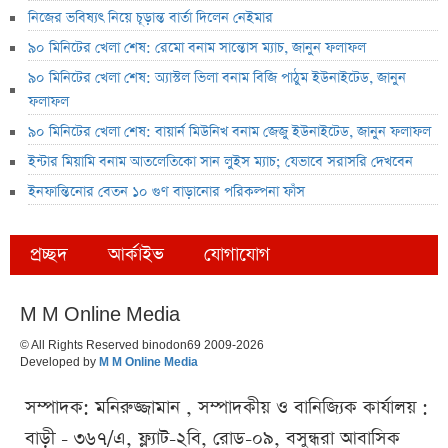
নিজের ভবিষ্যৎ নিয়ে চূড়ান্ত বার্তা দিলেন নেইমার
৯০ মিনিটের খেলা শেষ: রেমো বনাম সান্তোস ম্যাচ, জানুন ফলাফল
৯০ মিনিটের খেলা শেষ: অ্যাস্টল ভিলা বনাম বিজি পাঠুম ইউনাইটেড, জানুন
ফলাফল
৯০ মিনিটের খেলা শেষ: বায়ার্ন মিউনিখ বনাম জেজু ইউনাইটেড, জানুন ফলাফল
ইন্টার মিয়ামি বনাম আতলেতিকো সান লুইস ম্যাচ; যেভাবে সরাসরি দেখবেন
ইনফান্তিনোর বেতন ১০ গুণ বাড়ানোর পরিকল্পনা ফাঁস
প্রচ্ছদ
আর্কাইভ
যোগাযোগ
M M Online Media
© All Rights Reserved binodon69 2009-2026
Developed by
M M Online Media
সম্পাদক: মনিরুজ্জামান , সম্পাদকীয় ও বানিজ্যিক কার্যালয় :
বাড়ী - ৩৬৭/এ, ফ্ল্যাট-২বি, রোড-০৯, বসুন্ধরা আবাসিক