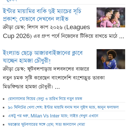
ইন্টার মায়ামির বাকি দুই ম্যাচের সূচি
প্রকাশ; যেভাবে দেখবেন লাইভ
ক্রীড়া ডেস্ক: লিগস কাপ ২০২৬ (Leagues
Cup 2026) এর গ্রুপ পর্বে নিজেদের টিকিয়ে রাখতে মাঠে ...
ইংল্যান্ড ছেড়ে আজারবাইজানের ক্লাবে
যাচ্ছেন হামজা চৌধুরী!
ক্রীড়া ডেস্ক: ফুটবলপাড়ায় দলবদলের বাজারে
নতুন চমক সৃষ্টি করেছেন বাংলাদেশি বংশোদ্ভূত তারকা
মিডফিল্ডার হামজা চৌধুরী। ...
রোনালদোর বিয়ের ভেন্যু ও তারিখ নিয়ে নতুন চমক
৯০ মিনিটের খেলা শেষ: ইন্টার মায়ামি বনাম সান লুইস ম্যাচ, জানুন ফলাফল
একটু পর শুরু, Milan Vs Inter ম্যাচ; লাইভ দেখুন এখানে
মরক্কোর ফুটবলারের সঙ্গে প্রেম; সত্য জানালেন নোরা