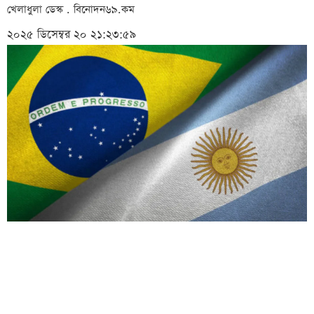
খেলাধুলা ডেস্ক . বিনোদন৬৯.কম
২০২৫ ডিসেম্বর ২০ ২১:২৩:৫৯