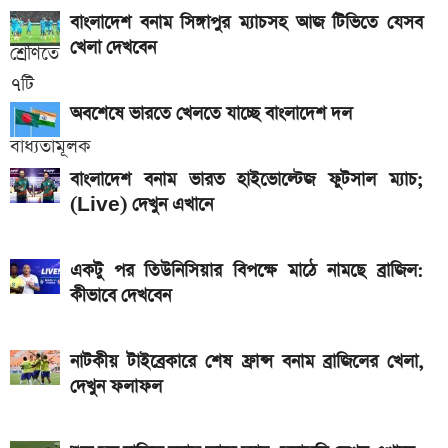
বাংলাদেশ বনাম সিঙ্গাপুর ম্যাচসহ আজ টিভিতে যেসব
দাম কত?
খেলা দেখবেন
একটু পর শুরু, Milan Vs Inter ম্যাচ; লাইভ দেখুন এখানে
একটু পর শুরু, চেলসি ও জুভেন্টাস ম্যাচ; লাইভ দেখুন এখানে
অবশেষে ভারতে খেলতে যাচ্ছে বাংলাদেশ দল
আজকের স্বর্ণের বাজারদর: ০৬ আগস্ট ২০২৬
বাংলাদেশ বনাম ভারত হাইভোল্টেজ ফুটসাল ম্যাচ;
গ্যাসের দাম নিয়ে সুখবর, যা জানাল পেট্রোবাংলা
(Live) দেখুন এখানে
একটু পর তিউনিসিয়ার বিপক্ষে মাঠে নামছে ব্রাজিল:
কীভাবে দেখবেন
নাটকীয় টাইব্রেকারে শেষ ফ্রান্স বনাম ব্রাজিলের খেলা,
দেখুন ফলাফল