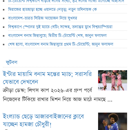
টি-টোয়েন্টি বিশ্বকাপে বাড়ছে দলের সংখ্যা, ৩২ দলের লক্ষ্যে এগোচ্ছে আইসিসি
মিরাজের হাতছাড়া হচ্ছে ওয়ানডে নেতৃত্ব; নতুন অধিনায়ক কে
বাংলাদেশ-ভারত সিরিজ আয়োজন নিয়ে সুখবর
বিশ্বকাপে স্পেনের দুই ম্যাচে বেটিং সন্দেহ, তদন্তের মুখে বিশ্বচ্যাম্পিয়রা
বাংলাদেশ বনাম জিম্বাবুয়ে; দ্বিতীয় টি-টোয়েন্টি শেষ, জানুন ফলাফল
শেষ হলো, বাংলাদেশ বনাম জিম্বাবুয়ে প্রথম টি-টোয়েন্টি; জানুন ফলাফল
ফুটবল
ইন্টার মায়ামি বনাম মন্তের ম্যাচ; সরাসরি
যেভাবে দেখবেন
ক্রীড়া ডেস্ক: লিগস কাপ ২০২৬-এর গ্রুপ পর্বে
নিজেদের টিকিয়ে রাখার মিশন নিয়ে আজ মাঠে নামছে ...
ইংল্যান্ড ছেড়ে আজারবাইজানের ক্লাবে
যাচ্ছেন হামজা চৌধুরী!