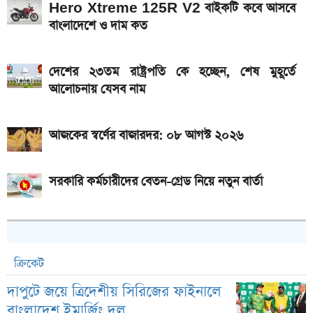
Hero Xtreme 125R V2 বাইকটি কবে আসবে
বাংলাদেশে ও দাম কত
দেশের ২৩তম রাষ্ট্রপতি কে হচ্ছেন, শেষ মুহূর্তে
আলোচনায় যেসব নাম
আজকের স্বর্ণের বাজারদর: ০৮ আগস্ট ২০২৬
সরকারি কর্মচারীদের বেতন-গ্রেড নিয়ে নতুন বার্তা
ক্রিকেট
দাপুটে জয়ে ত্রিদেশীয় সিরিজের ফাইনালে
বাংলাদেশ ইমার্জিং দল