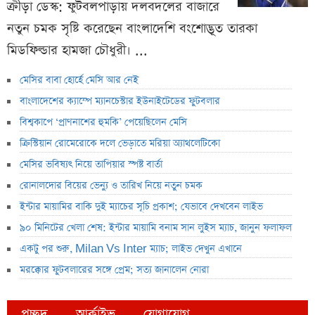
ক্রীড়া ডেস্ক: ফুটবলপাড়ায় দলবদলের বাজারে
নতুন চমক সৃষ্টি করেছেন বাংলাদেশি বংশোদ্ভূত তারকা
মিডফিল্ডার হামজা চৌধুরী। ...
মেসির বাবা হোর্হে মেসি আর নেই
বাংলাদেশের ক্যাম্পে ম্যানচেস্টার ইউনাইটেডের ফুটবলার
বিশ্বকাপে ‘প্রাণনাশের হুমকি’ পেয়েছিলেন মেসি
ক্রিস্টিয়ান রোমেরোকে দলে ভেড়াতে মরিয়া অ্যাথলেটিকো
মেসির ভবিষ্যৎ নিয়ে তাপিয়ার স্পষ্ট বার্তা
রোনালদোর বিয়ের ভেন্যু ও তারিখ নিয়ে নতুন চমক
ইন্টার মায়ামির বাকি দুই ম্যাচের সূচি প্রকাশ; যেভাবে দেখবেন লাইভ
৯০ মিনিটের খেলা শেষ: ইন্টার মায়ামি বনাম সান লুইস ম্যাচ, জানুন ফলাফল
একটু পর শুরু, Milan Vs Inter ম্যাচ; লাইভ দেখুন এখানে
মরক্কোর ফুটবলারের সঙ্গে প্রেম; সত্য জানালেন নোরা
প্রচ্ছদ
আর্কাইভ
যোগাযোগ