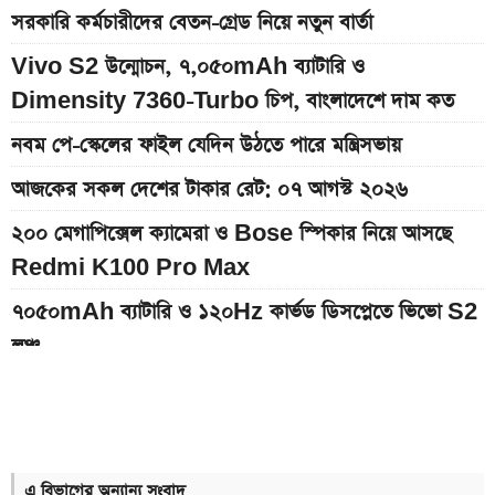
সরকারি কর্মচারীদের বেতন-গ্রেড নিয়ে নতুন বার্তা
Vivo S2 উন্মোচন, ৭,০৫০mAh ব্যাটারি ও
Dimensity 7360-Turbo চিপ, বাংলাদেশে দাম কত
নবম পে-স্কেলের ফাইল যেদিন উঠতে পারে মন্ত্রিসভায়
আজকের সকল দেশের টাকার রেট: ০৭ আগস্ট ২০২৬
২০০ মেগাপিক্সেল ক্যামেরা ও Bose স্পিকার নিয়ে আসছে
Redmi K100 Pro Max
৭০৫০mAh ব্যাটারি ও ১২০Hz কার্ভড ডিসপ্লেতে ভিভো S2
লঞ্চ
আজকের স্বর্ণের বাজারদর: ০৮ আগস্ট ২০২৬
৭,৫০০mAh ব্যাটারির Redmi 17 আনল Xiaomi, দাম
কত
এ বিভাগের অন্যান্য সংবাদ