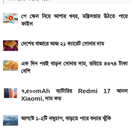
আগামী সপ্তাহেই সুখবর, বেতন-ইনক্রিমেট নিয়ে যা জানা গেল
পে স্কেল নিয়ে আশার খবর, মন্ত্রিসভায় উঠতে পারে
Hero Xtreme 125R V2 বাইকটি কবে আসবে
ফাইল
বাংলাদেশে ও দাম কত
আজকের স্বর্ণের বাজারদর: ০৭ আগস্ট ২০২৬
দেশের বাজারে আজ ২১ ক্যারেট সোনার দাম
দেশের বাজারে আজ ১৮, ২১ ও ২২ ক্যারেট একভরি সোনার
দাম
এক দিন পরই বাড়ল সোনার দাম, ভরিতে ৪৩৭৪ টাকা
বেশি
Bajaj Pulsar N160 S ও N160 SS লঞ্চ, থাকছে ৪-
ভালভ ইঞ্জিন ও TFT ডিসপ্লে
৭,৫০০mAh ব্যাটারির Redmi 17 আনল
iQOO Z11-এ থাকছে ৬.৮৩ ইঞ্চির কার্ভড AMOLED
Xiaomi, দাম কত
ডিসপ্লে, থাকছে সরু ফ্রেম
২০২৬ সালের প্রথম পূর্ণগ্রাস সূর্যগ্রহণ কবে, কোথা থেকে দেখা
আগস্টে ১-২টি লঘুচাপ, বাড়তে পারে বন্যার ঝুঁকি
যাবে