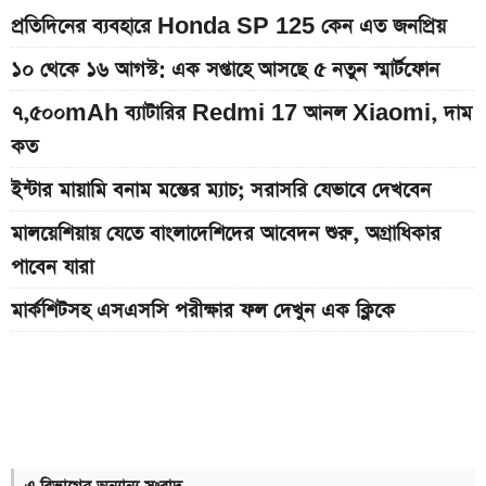
প্রতিদিনের ব্যবহারে Honda SP 125 কেন এত জনপ্রিয়
১০ থেকে ১৬ আগস্ট: এক সপ্তাহে আসছে ৫ নতুন স্মার্টফোন
৭,৫০০mAh ব্যাটারির Redmi 17 আনল Xiaomi, দাম
কত
ইন্টার মায়ামি বনাম মন্তের ম্যাচ; সরাসরি যেভাবে দেখবেন
মালয়েশিয়ায় যেতে বাংলাদেশিদের আবেদন শুরু, অগ্রাধিকার
পাবেন যারা
মার্কশিটসহ এসএসসি পরীক্ষার ফল দেখুন এক ক্লিকে
Bajaj Pulsar N160 S ও N160 SS লঞ্চ, থাকছে ৪-
ভালভ ইঞ্জিন ও TFT ডিসপ্লে
Xiaomi launches Redmi 17, থাকছে
৭,৫০০mAh ব্যাটারি ও ১২০Hz ডিসপ্লে