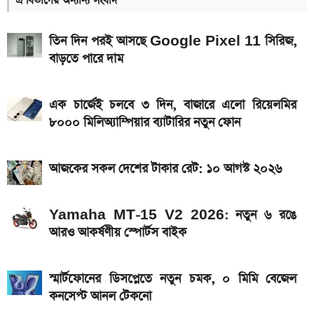
এ বিভাগের অন্যান্য সংবাদ
৭৫০০mAh ব্যাটারি নিয়ে বাজারে এলো Redmi 17 5G
ও 4G
তিন দিন পরই আসছে Google Pixel 11 সিরিজ,
বাড়তে পারে দাম
iQOO Z11-এ থাকছে ৬.৮৩ ইঞ্চির কার্ভড AMOLED
ডিসপ্লে, থাকছে সরু ফ্রেম
এক চার্জেই চলবে ৩ দিন, বাজারে এলো রিয়েলমির
Bajaj Pulsar N160 S: দাম, ইঞ্জিন, ফিচার ও
৮০০০ মিলিঅ্যাম্পিয়ার ব্যাটারির নতুন ফোন
স্পেসিফিকেশন
Yamaha MT-15 V2 2026: নতুন ৬ রঙে আরও
আজকের সকল দেশের টাকার রেট: ১০ আগস্ট ২০২৬
আকর্ষণীয় স্পোর্টস বাইক
আজকের সকল দেশের টাকার রেট: ০৯ আগস্ট ২০২৬
Yamaha MT-15 V2 2026: নতুন ৬ রঙে
আরও আকর্ষণীয় স্পোর্টস বাইক
২ লাখ টাকার মধ্যে বাংলাদেশে ৫টি ১২৫ সিসির বাইক,
মাইলেজ ও দাম
স্মার্টফোনের ডিসপ্লেতে নতুন চমক, ০ মিমি বেজেল
রাষ্ট্রপতি নির্বাচনে দুই মনোনয়নপত্র নিল বিএনপি
কনসেপ্ট আনল টেকনো