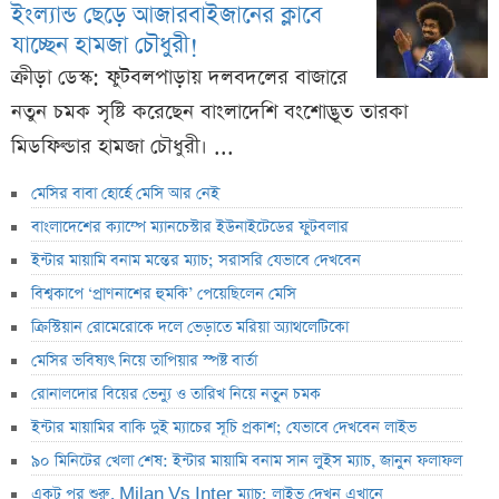
ইংল্যান্ড ছেড়ে আজারবাইজানের ক্লাবে
যাচ্ছেন হামজা চৌধুরী!
ক্রীড়া ডেস্ক: ফুটবলপাড়ায় দলবদলের বাজারে
নতুন চমক সৃষ্টি করেছেন বাংলাদেশি বংশোদ্ভূত তারকা
মিডফিল্ডার হামজা চৌধুরী। ...
মেসির বাবা হোর্হে মেসি আর নেই
বাংলাদেশের ক্যাম্পে ম্যানচেস্টার ইউনাইটেডের ফুটবলার
ইন্টার মায়ামি বনাম মন্তের ম্যাচ; সরাসরি যেভাবে দেখবেন
বিশ্বকাপে ‘প্রাণনাশের হুমকি’ পেয়েছিলেন মেসি
ক্রিস্টিয়ান রোমেরোকে দলে ভেড়াতে মরিয়া অ্যাথলেটিকো
মেসির ভবিষ্যৎ নিয়ে তাপিয়ার স্পষ্ট বার্তা
রোনালদোর বিয়ের ভেন্যু ও তারিখ নিয়ে নতুন চমক
ইন্টার মায়ামির বাকি দুই ম্যাচের সূচি প্রকাশ; যেভাবে দেখবেন লাইভ
৯০ মিনিটের খেলা শেষ: ইন্টার মায়ামি বনাম সান লুইস ম্যাচ, জানুন ফলাফল
একটু পর শুরু, Milan Vs Inter ম্যাচ; লাইভ দেখুন এখানে