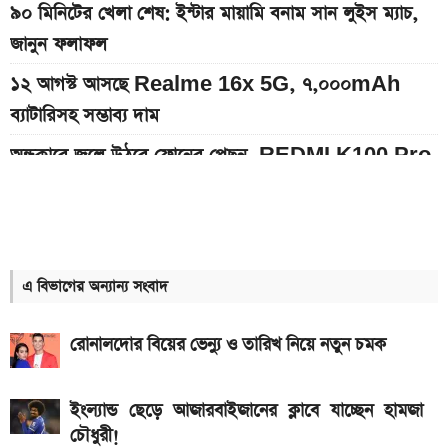
৯০ মিনিটের খেলা শেষ: ইন্টার মায়ামি বনাম সান লুইস ম্যাচ,
জানুন ফলাফল
১২ আগস্ট আসছে Realme 16x 5G, ৭,০০০mAh
ব্যাটারিসহ সম্ভাব্য দাম
অন্ধকারে জ্বলে উঠবে ফোনের পেছন, REDMI K100 Pro
আসছে নতুন চমক নিয়ে
ইন্টার মায়ামির বাকি দুই ম্যাচের সূচি প্রকাশ; যেভাবে দেখবেন
লাইভ
এ বিভাগের অন্যান্য সংবাদ
দেশের বাজারে আজকের স্বর্ণের দাম, প্রতি ভরি কত
৮০০০ mAh ব্যাটারি সহ আসছে Redmi Note 17 5G,
রোনালদোর বিয়ের ভেন্যু ও তারিখ নিয়ে নতুন চমক
দাম কত?
একটু পর শুরু, Milan Vs Inter ম্যাচ; লাইভ দেখুন এখানে
ইংল্যান্ড ছেড়ে আজারবাইজানের ক্লাবে যাচ্ছেন হামজা
চৌধুরী!