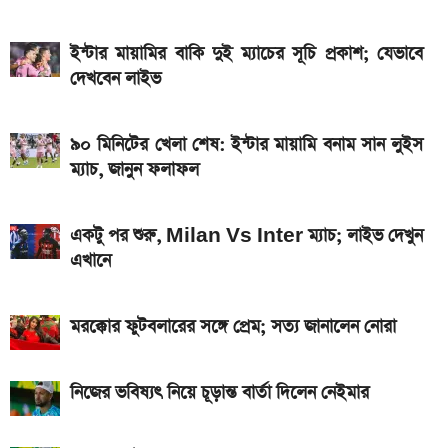
আজকের স্বর্ণের বাজারদর: ০৬ আগস্ট ২০২৬
একটু পর শুরু, চেলসি ও জুভেন্টাস ম্যাচ; লাইভ দেখুন এখানে
ইন্টার মায়ামির বাকি দুই ম্যাচের সূচি প্রকাশ; যেভাবে
দেখবেন লাইভ
এসএসসি ও সমমানের ফল কবে জানাল শিক্ষা বোর্ড
গ্যাসের দাম নিয়ে সুখবর, যা জানাল পেট্রোবাংলা
৯০ মিনিটের খেলা শেষ: ইন্টার মায়ামি বনাম সান লুইস
আসছে টানা ৫ দিনের বৃষ্টি!
ম্যাচ, জানুন ফলাফল
একটু পর শুরু, Milan Vs Inter ম্যাচ; লাইভ দেখুন
এখানে
মরক্কোর ফুটবলারের সঙ্গে প্রেম; সত্য জানালেন নোরা
নিজের ভবিষ্যৎ নিয়ে চূড়ান্ত বার্তা দিলেন নেইমার