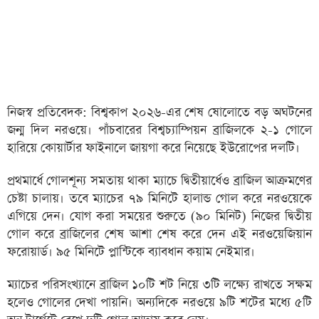
নিজস্ব প্রতিবেদক: বিশ্বকাপ ২০২৬-এর শেষ ষোলোতে বড় অঘটনের
জন্ম দিল নরওয়ে। পাঁচবারের বিশ্বচ্যাম্পিয়ন ব্রাজিলকে ২-১ গোলে
হারিয়ে কোয়ার্টার ফাইনালে জায়গা করে নিয়েছে ইউরোপের দলটি।
প্রথমার্ধে গোলশূন্য সমতায় থাকা ম্যাচে দ্বিতীয়ার্ধেও ব্রাজিল আক্রমণের
চেষ্টা চালায়। তবে ম্যাচের ৭৯ মিনিটে হালান্ড গোল করে নরওয়েকে
এগিয়ে দেন। যোগ করা সময়ের শুরুতে (৯০ মিনিট) নিজের দ্বিতীয়
গোল করে ব্রাজিলের শেষ আশা শেষ করে দেন এই নরওয়েজিয়ান
ফরোয়ার্ড। ৯৫ মিনিটে প্লান্টিকে ব্যাবধান কয়াম নেইমার।
ম্যাচের পরিসংখ্যানে ব্রাজিল ১০টি শট নিয়ে ৩টি লক্ষ্যে রাখতে সক্ষম
হলেও গোলের দেখা পায়নি। অন্যদিকে নরওয়ে ৯টি শটের মধ্যে ৫টি