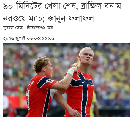
৯০ মিনিটের খেলা শেষ, ব্রাজিল বনাম
নরওয়ে ম্যাচ; জানুন ফলাফল
ফুটবল ডেস্ক . বিনোদন৬৯.কম
২০২৬ জুলাই ০৬ ০৩:৫৫:০১