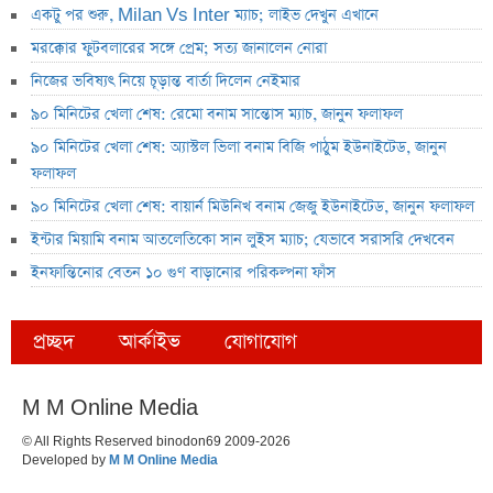
একটু পর শুরু, Milan Vs Inter ম্যাচ; লাইভ দেখুন এখানে
মরক্কোর ফুটবলারের সঙ্গে প্রেম; সত্য জানালেন নোরা
নিজের ভবিষ্যৎ নিয়ে চূড়ান্ত বার্তা দিলেন নেইমার
৯০ মিনিটের খেলা শেষ: রেমো বনাম সান্তোস ম্যাচ, জানুন ফলাফল
৯০ মিনিটের খেলা শেষ: অ্যাস্টল ভিলা বনাম বিজি পাঠুম ইউনাইটেড, জানুন
ফলাফল
৯০ মিনিটের খেলা শেষ: বায়ার্ন মিউনিখ বনাম জেজু ইউনাইটেড, জানুন ফলাফল
ইন্টার মিয়ামি বনাম আতলেতিকো সান লুইস ম্যাচ; যেভাবে সরাসরি দেখবেন
ইনফান্তিনোর বেতন ১০ গুণ বাড়ানোর পরিকল্পনা ফাঁস
প্রচ্ছদ
আর্কাইভ
যোগাযোগ
M M Online Media
© All Rights Reserved binodon69 2009-2026
Developed by
M M Online Media