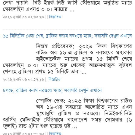
দেখা পায়নি। নিউ ইয়র্ক–নিউ জার্সি স্টেডিয়ামে অনুষ্ঠিত ম্যাচে
স্কোরলাইন এখনও ০-০। ম্যাচের ...
২০২৬ জুলাই ০৬ ০২:৩০:২০ |
|
বিস্তারিত
১৫ মিনিটের খেলা শেষ, ব্রাজিল বনাম নরওয়ে ম্যাচ; সরাসরি দেখুন এখানে
নিজস্ব প্রতিবেদক: ২০২৬ ফিফা বিশ্বকাপের
রাউন্ড অব ১৬-এ ব্রাজিল ও নরওয়ের মধ্যকার
হাইভোল্টেজ ম্যাচের প্রথম ১৫ মিনিট শেষে
স্কোরলাইন ০-০। ম্যাচের শুরু থেকেই আক্রমণাত্মক ফুটবল
খেলছে ব্রাজিল। প্রথম ১৫ মিনিটে তারা ...
২০২৬ জুলাই ০৬ ০২:১৭:৪৬ |
|
বিস্তারিত
চলছে, ব্রাজিল বনাম নরওয়ে ম্যাচ; সরাসরি দেখুন এখানে
স্পোর্টস ডেস্ক: ২০২৬ ফিফা বিশ্বকাপের রাউন্ড
অব ১৬-এর সবচেয়ে আলোচিত ম্যাচে এখন
মুখোমুখি ব্রাজিল ও নরওয়ে। নিউইয়র্ক-নিউ
জার্সির মেটলাইফ স্টেডিয়ামে বাংলাদেশ সময় সোমবার (৬
জুলাই) রাত ২টায় শুরু হয়েছে দুই ...
২০২৬ জুলাই ০৬ ০১:৫৭:৩২ |
|
বিস্তারিত