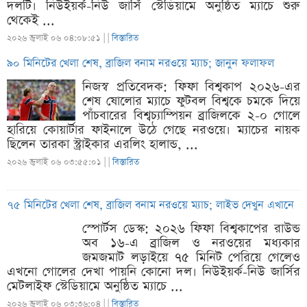
দলটি। নিউইয়র্ক-নিউ জার্সি স্টেডিয়ামে অনুষ্ঠিত ম্যাচে শুরু
থেকেই ...
২০২৬ জুলাই ০৬ ০৪:০৮:৫১ |
|
বিস্তারিত
৯০ মিনিটের খেলা শেষ, ব্রাজিল বনাম নরওয়ে ম্যাচ; জানুন ফলাফল
নিজস্ব প্রতিবেদক: ফিফা বিশ্বকাপ ২০২৬-এর
শেষ ষোলোর ম্যাচে ফুটবল বিশ্বকে চমকে দিয়ে
পাঁচবারের বিশ্বচ্যাম্পিয়ন ব্রাজিলকে ২-০ গোলে
হারিয়ে কোয়ার্টার ফাইনালে উঠে গেছে নরওয়ে। ম্যাচের নায়ক
ছিলেন তারকা স্ট্রাইকার এরলিং হালান্ড, ...
২০২৬ জুলাই ০৬ ০৩:৫৫:০১ |
|
বিস্তারিত
৭৫ মিনিটের খেলা শেষ, ব্রাজিল বনাম নরওয়ে ম্যাচ; লাইভ দেখুন এখানে
স্পোর্টস ডেস্ক: ২০২৬ ফিফা বিশ্বকাপের রাউন্ড
অব ১৬-এ ব্রাজিল ও নরওয়ের মধ্যকার
জমজমাট লড়াইয়ে ৭৫ মিনিট পেরিয়ে গেলেও
এখনো গোলের দেখা পায়নি কোনো দল। নিউইয়র্ক-নিউ জার্সির
মেটলাইফ স্টেডিয়ামে অনুষ্ঠিত ম্যাচে ...
২০২৬ জুলাই ০৬ ০৩:৩৬:০৪ |
|
বিস্তারিত