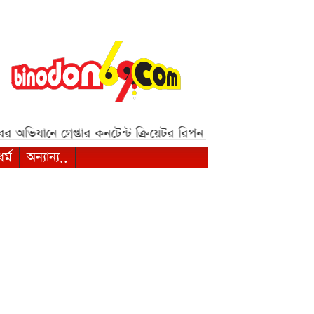
ভিযানে গ্রেপ্তার কনটেন্ট ক্রিয়েটর রিপন মিয়া***
দেশজুড়ে ৫ দিনের ব
ধর্ম
অন্যান্য..