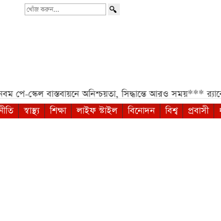
খোঁজ
করুন...
-স্কেল বাস্তবায়নে অনিশ্চয়তা, সিদ্ধান্তে আরও সময়***
র‍্যাবের অ
নীতি
স্বাস্থ্য
শিক্ষা
লাইফ স্টাইল
বিনোদন
বিশ্ব
প্রবাসী