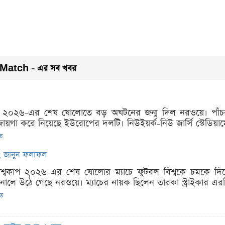
Match - এর সব খবর
কাপ ২০২৬-এর শেষ ষোলোতে বড় অঘটনের জন্ম দিল নরওয়ে। পাঁচবার
জায়গা করে নিয়েছে ইউরোপের দলটি। নিউইয়র্ক-নিউ জার্সি স্টেডিয়ামে 
িত
চ; জানুন ফলাফল
িশ্বকাপ ২০২৬-এর শেষ ষোলোর ম্যাচে ফুটবল বিশ্বকে চমকে দিয়ে পা
ইনালে উঠে গেছে নরওয়ে। ম্যাচের নায়ক ছিলেন তারকা স্ট্রাইকার এরলি
িত