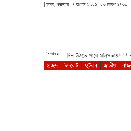
| ঢাকা, শুক্রবার, ৭ আগস্ট ২০২৬, ২৩ শ্রাবণ ১৪৩৩
শিরোনাম
*
নবম পে-স্কেলের ফাইল যেদিন উঠতে পারে মন্ত্রিসভায়***
নবম পে
প্রচ্ছদ
ক্রিকেট
ফুটবল
জাতীয়
রাজ