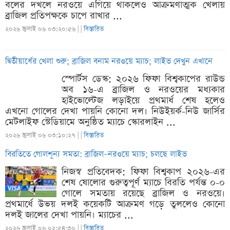
বলের দখলে নরওয়ে এগিয়ে থাকলেও আক্রমণাত্মক খেলায়
ব্রাজিল প্রতিপক্ষকে চাপে রাখার ...
২০২৬ জুলাই ০৬ ০৩:২০:৫৬ |
|
বিস্তারিত
দ্বিতীয়ার্ধের খেলা শুরু; ব্রাজিল বনাম নরওয়ে ম্যাচ; লাইভ দেখুন এখানে
স্পোর্টস ডেস্ক: ২০২৬ ফিফা বিশ্বকাপের রাউন্ড
অব ১৬-এ ব্রাজিল ও নরওয়ের মধ্যকার
হাইভোল্টেজ লড়াইয়ে প্রথমার্ধ শেষ হলেও
এখনো গোলের দেখা পায়নি কোনো দল। নিউইয়র্ক-নিউ জার্সির
মেটলাইফ স্টেডিয়ামে অনুষ্ঠিত ম্যাচে স্কোরলাইন ...
২০২৬ জুলাই ০৬ ০৩:১০:২৭ |
|
বিস্তারিত
বিরতিতে গোলশূন্য সমতা: ব্রাজিল–নরওয়ে ম্যাচ; চলছে লাইভ
নিজস্ব প্রতিবেদক: ফিফা বিশ্বকাপ ২০২৬-এর
শেষ ষোলোর গুরুত্বপূর্ণ ম্যাচে বিরতি পর্যন্ত ০-০
গোলে সমতায় রয়েছে ব্রাজিল ও নরওয়ে।
প্রথমার্ধে উভয় দলই কয়েকটি আক্রমণ গড়ে তুললেও কোনো
দলই জালের দেখা পায়নি। ম্যাচের ...
২০২৬ জুলাই ০৬ ০২:৫৪:৩০ |
|
বিস্তারিত