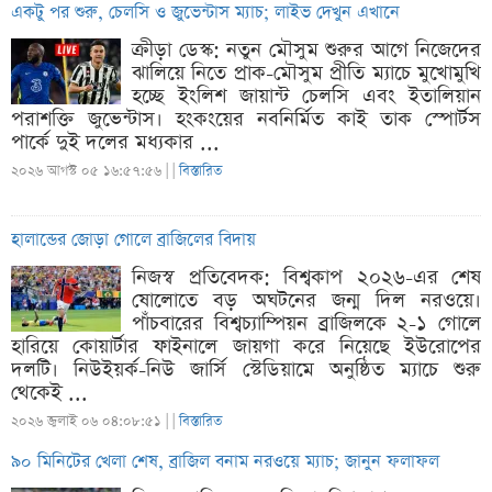
একটু পর শুরু, চেলসি ও জুভেন্টাস ম্যাচ; লাইভ দেখুন এখানে
ক্রীড়া ডেস্ক: নতুন মৌসুম শুরুর আগে নিজেদের
ঝালিয়ে নিতে প্রাক-মৌসুম প্রীতি ম্যাচে মুখোমুখি
হচ্ছে ইংলিশ জায়ান্ট চেলসি এবং ইতালিয়ান
পরাশক্তি জুভেন্টাস। হংকংয়ের নবনির্মিত কাই তাক স্পোর্টস
পার্কে দুই দলের মধ্যকার ...
২০২৬ আগস্ট ০৫ ১৬:৫৭:৫৬ |
|
বিস্তারিত
হালান্ডের জোড়া গোলে ব্রাজিলের বিদায়
নিজস্ব প্রতিবেদক: বিশ্বকাপ ২০২৬-এর শেষ
ষোলোতে বড় অঘটনের জন্ম দিল নরওয়ে।
পাঁচবারের বিশ্বচ্যাম্পিয়ন ব্রাজিলকে ২-১ গোলে
হারিয়ে কোয়ার্টার ফাইনালে জায়গা করে নিয়েছে ইউরোপের
দলটি। নিউইয়র্ক-নিউ জার্সি স্টেডিয়ামে অনুষ্ঠিত ম্যাচে শুরু
থেকেই ...
২০২৬ জুলাই ০৬ ০৪:০৮:৫১ |
|
বিস্তারিত
৯০ মিনিটের খেলা শেষ, ব্রাজিল বনাম নরওয়ে ম্যাচ; জানুন ফলাফল