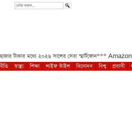
খোঁজ
করুন...
টাকার মধ্যে ২০২৬ সালের সেরা স্মার্টফোন***
Amazon Sale
নীতি
স্বাস্থ্য
শিক্ষা
লাইফ স্টাইল
বিনোদন
বিশ্ব
প্রবাসী