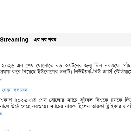
Streaming - এর সব খবর
কাপ ২০২৬-এর শেষ ষোলোতে বড় অঘটনের জন্ম দিল নরওয়ে। পাঁচবার
জায়গা করে নিয়েছে ইউরোপের দলটি। নিউইয়র্ক-নিউ জার্সি স্টেডিয়ামে 
িত
চ; জানুন ফলাফল
িশ্বকাপ ২০২৬-এর শেষ ষোলোর ম্যাচে ফুটবল বিশ্বকে চমকে দিয়ে পা
ইনালে উঠে গেছে নরওয়ে। ম্যাচের নায়ক ছিলেন তারকা স্ট্রাইকার এরলি
িত