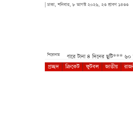
| ঢাকা, শনিবার, ৮ আগস্ট ২০২৬, ২৩ শ্রাবণ ১৪৩৩
শিরোনাম
 বার্তা***
আগস্টে মিলতে পারে টানা ৪ দিনের ছুটি***
৬০ হাজার 
প্রচ্ছদ
ক্রিকেট
ফুটবল
জাতীয়
রাজ