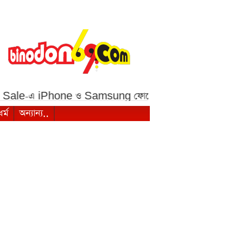
-এ iPhone ও Samsung ফোনে বড় ছাড়***
১ মালয়েশিয
ধর্ম
অন্যান্য..