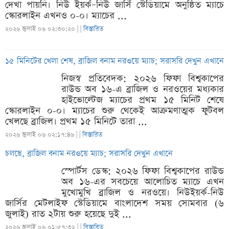
দেখা পায়নি। নিউ ইয়র্ক–নিউ জার্সি স্টেডিয়ামে অনুষ্ঠিত ম্যাচে
স্কোরলাইন এখনও ০-০। ম্যাচের ...
২০২৬ জুলাই ০৬ ০২:৩০:২০ |
|
বিস্তারিত
১৫ মিনিটের খেলা শেষ, ব্রাজিল বনাম নরওয়ে ম্যাচ; সরাসরি দেখুন এখানে
নিজস্ব প্রতিবেদক: ২০২৬ ফিফা বিশ্বকাপের
রাউন্ড অব ১৬-এ ব্রাজিল ও নরওয়ের মধ্যকার
হাইভোল্টেজ ম্যাচের প্রথম ১৫ মিনিট শেষে
স্কোরলাইন ০-০। ম্যাচের শুরু থেকেই আক্রমণাত্মক ফুটবল
খেলছে ব্রাজিল। প্রথম ১৫ মিনিটে তারা ...
২০২৬ জুলাই ০৬ ০২:১৭:৪৬ |
|
বিস্তারিত
চলছে, ব্রাজিল বনাম নরওয়ে ম্যাচ; সরাসরি দেখুন এখানে
স্পোর্টস ডেস্ক: ২০২৬ ফিফা বিশ্বকাপের রাউন্ড
অব ১৬-এর সবচেয়ে আলোচিত ম্যাচে এখন
মুখোমুখি ব্রাজিল ও নরওয়ে। নিউইয়র্ক-নিউ
জার্সির মেটলাইফ স্টেডিয়ামে বাংলাদেশ সময় সোমবার (৬
জুলাই) রাত ২টায় শুরু হয়েছে দুই ...
২০২৬ জুলাই ০৬ ০১:৫৭:৩২ |
|
বিস্তারিত