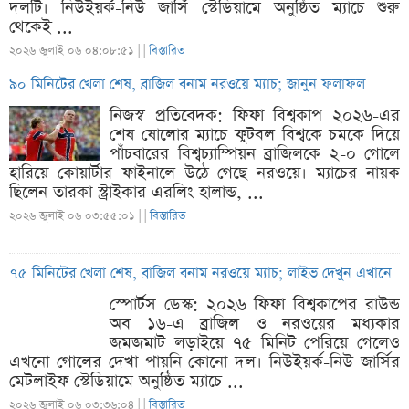
দলটি। নিউইয়র্ক-নিউ জার্সি স্টেডিয়ামে অনুষ্ঠিত ম্যাচে শুরু
থেকেই ...
২০২৬ জুলাই ০৬ ০৪:০৮:৫১ |
|
বিস্তারিত
৯০ মিনিটের খেলা শেষ, ব্রাজিল বনাম নরওয়ে ম্যাচ; জানুন ফলাফল
নিজস্ব প্রতিবেদক: ফিফা বিশ্বকাপ ২০২৬-এর
শেষ ষোলোর ম্যাচে ফুটবল বিশ্বকে চমকে দিয়ে
পাঁচবারের বিশ্বচ্যাম্পিয়ন ব্রাজিলকে ২-০ গোলে
হারিয়ে কোয়ার্টার ফাইনালে উঠে গেছে নরওয়ে। ম্যাচের নায়ক
ছিলেন তারকা স্ট্রাইকার এরলিং হালান্ড, ...
২০২৬ জুলাই ০৬ ০৩:৫৫:০১ |
|
বিস্তারিত
৭৫ মিনিটের খেলা শেষ, ব্রাজিল বনাম নরওয়ে ম্যাচ; লাইভ দেখুন এখানে
স্পোর্টস ডেস্ক: ২০২৬ ফিফা বিশ্বকাপের রাউন্ড
অব ১৬-এ ব্রাজিল ও নরওয়ের মধ্যকার
জমজমাট লড়াইয়ে ৭৫ মিনিট পেরিয়ে গেলেও
এখনো গোলের দেখা পায়নি কোনো দল। নিউইয়র্ক-নিউ জার্সির
মেটলাইফ স্টেডিয়ামে অনুষ্ঠিত ম্যাচে ...
২০২৬ জুলাই ০৬ ০৩:৩৬:০৪ |
|
বিস্তারিত