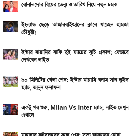
৮০০০ mAh ব্যাটারি সহ আসছে Redmi Note 17 5G,
রোনালদোর বিয়ের ভেন্যু ও তারিখ নিয়ে নতুন চমক
দাম কত?
একটু পর শুরু, Milan Vs Inter ম্যাচ; লাইভ দেখুন এখানে
ইংল্যান্ড ছেড়ে আজারবাইজানের ক্লাবে যাচ্ছেন হামজা
চৌধুরী!
একটু পর শুরু, চেলসি ও জুভেন্টাস ম্যাচ; লাইভ দেখুন এখানে
ইন্টার মায়ামির বাকি দুই ম্যাচের সূচি প্রকাশ; যেভাবে দেখবেন
ইন্টার মায়ামির বাকি দুই ম্যাচের সূচি প্রকাশ; যেভাবে
লাইভ
দেখবেন লাইভ
গ্যাসের দাম নিয়ে সুখবর, যা জানাল পেট্রোবাংলা
৯০ মিনিটের খেলা শেষ: ইন্টার মায়ামি বনাম সান লুইস
আজকের সকল দেশের টাকার রেট: ০৫ আগস্ট ২০২৬
ম্যাচ, জানুন ফলাফল
আসছে টানা ৫ দিনের বৃষ্টি!
একটু পর শুরু, Milan Vs Inter ম্যাচ; লাইভ দেখুন
এখানে
মরক্কোর ফুটবলারের সঙ্গে প্রেম; সত্য জানালেন নোরা