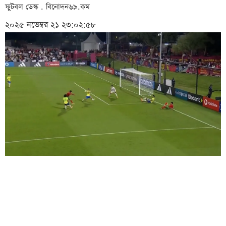
ফুটবল ডেস্ক . বিনোদন৬৯.কম
২০২৫ নভেম্বর ২১ ২৩:০২:৫৮