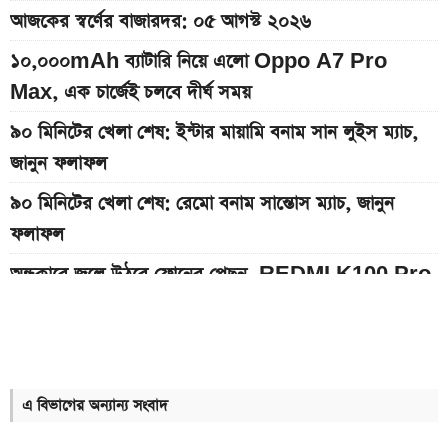
আজকের স্বর্ণের বাজারদর: ০৫ আগস্ট ২০২৬
১০,০০০mAh ব্যাটারি নিয়ে এলো Oppo A7 Pro
Max, এক চার্জেই চলবে দীর্ঘ সময়
৯০ মিনিটের খেলা শেষ: ইন্টার মায়ামি বনাম সান লুইস ম্যাচ,
জানুন ফলাফল
৯০ মিনিটের খেলা শেষ: রেমো বনাম সান্তোস ম্যাচ, জানুন
ফলাফল
অন্ধকারে জ্বলে উঠবে ফোনের পেছন, REDMI K100 Pro
আসছে নতুন চমক নিয়ে
দেশের বাজারে আজকের স্বর্ণের দাম, প্রতি ভরি কত
১২ আগস্ট আসছে Realme 16x 5G, ৭,০০০mAh
এ বিভাগের অন্যান্য সংবাদ
ব্যাটারিসহ সম্ভাব্য দাম