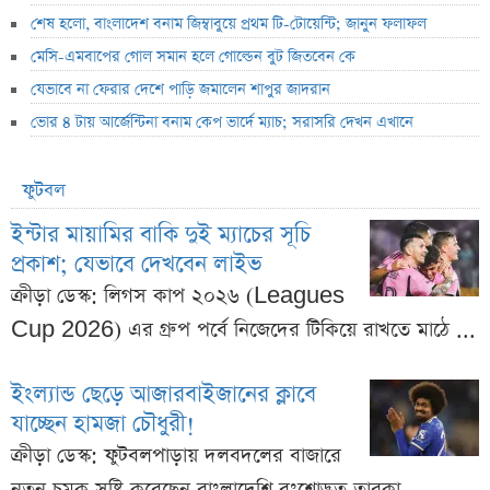
শেষ হলো, বাংলাদেশ বনাম জিম্বাবুয়ে প্রথম টি-টোয়েন্টি; জানুন ফলাফল
মেসি-এমবাপের গোল সমান হলে গোল্ডেন বুট জিতবেন কে
যেভাবে না ফেরার দেশে পাড়ি জমালেন শাপুর জাদরান
ভোর ৪ টায় আর্জেন্টিনা বনাম কেপ ভার্দে ম্যাচ; সরাসরি দেখন এখানে
ফুটবল
ইন্টার মায়ামির বাকি দুই ম্যাচের সূচি
প্রকাশ; যেভাবে দেখবেন লাইভ
ক্রীড়া ডেস্ক: লিগস কাপ ২০২৬ (Leagues
Cup 2026) এর গ্রুপ পর্বে নিজেদের টিকিয়ে রাখতে মাঠে ...
ইংল্যান্ড ছেড়ে আজারবাইজানের ক্লাবে
যাচ্ছেন হামজা চৌধুরী!
ক্রীড়া ডেস্ক: ফুটবলপাড়ায় দলবদলের বাজারে
নতুন চমক সৃষ্টি করেছেন বাংলাদেশি বংশোদ্ভূত তারকা