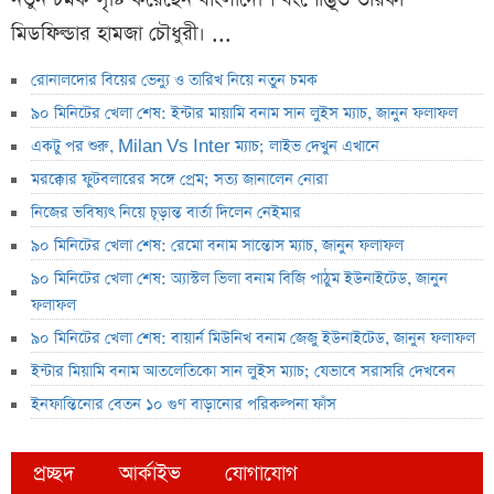
মিডফিল্ডার হামজা চৌধুরী। ...
রোনালদোর বিয়ের ভেন্যু ও তারিখ নিয়ে নতুন চমক
৯০ মিনিটের খেলা শেষ: ইন্টার মায়ামি বনাম সান লুইস ম্যাচ, জানুন ফলাফল
একটু পর শুরু, Milan Vs Inter ম্যাচ; লাইভ দেখুন এখানে
মরক্কোর ফুটবলারের সঙ্গে প্রেম; সত্য জানালেন নোরা
নিজের ভবিষ্যৎ নিয়ে চূড়ান্ত বার্তা দিলেন নেইমার
৯০ মিনিটের খেলা শেষ: রেমো বনাম সান্তোস ম্যাচ, জানুন ফলাফল
৯০ মিনিটের খেলা শেষ: অ্যাস্টল ভিলা বনাম বিজি পাঠুম ইউনাইটেড, জানুন
ফলাফল
৯০ মিনিটের খেলা শেষ: বায়ার্ন মিউনিখ বনাম জেজু ইউনাইটেড, জানুন ফলাফল
ইন্টার মিয়ামি বনাম আতলেতিকো সান লুইস ম্যাচ; যেভাবে সরাসরি দেখবেন
ইনফান্তিনোর বেতন ১০ গুণ বাড়ানোর পরিকল্পনা ফাঁস
প্রচ্ছদ
আর্কাইভ
যোগাযোগ