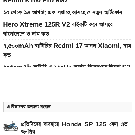
Redmi K100 Pro Max
১০ থেকে ১৬ আগস্ট: এক সপ্তাহে আসছে ৫ নতুন স্মার্টফোন
Hero Xtreme 125R V2 বাইকটি কবে আসবে
বাংলাদেশে ও দাম কত
৭,৫০০mAh ব্যাটারির Redmi 17 আনল Xiaomi, দাম
কত
৭০৫০mAh ব্যাটারি ও ১২০Hz কার্ভড ডিসপ্লেতে ভিভো S2
লঞ্চ
আজকের স্বর্ণের বাজারদর: ০৮ আগস্ট ২০২৬
ইন্টার মায়ামি বনাম মন্তের ম্যাচ; সরাসরি যেভাবে দেখবেন
এ বিভাগের অন্যান্য সংবাদ
আগামী সপ্তাহেই সুখবর, বেতন-ইনক্রিমেট নিয়ে যা জানা গেল
প্রতিদিনের ব্যবহারে Honda SP 125 কেন এত
Bajaj Pulsar N160 S ও N160 SS লঞ্চ, থাকছে ৪-
জনপ্রিয়
ভালভ ইঞ্জিন ও TFT ডিসপ্লে