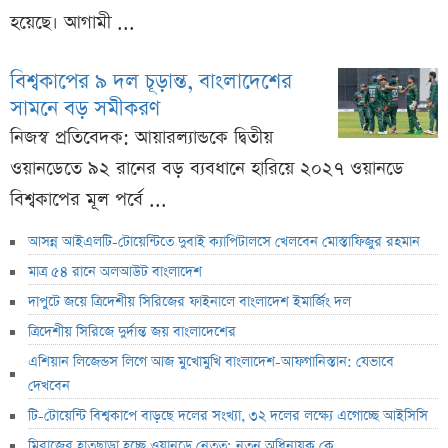
হয়েছে। আগামী ...
বিশ্বকাপের ৯ দল চূড়ান্ত, বাংলাদেশের
সামনে বড় সমীকরণ
নিজস্ব প্রতিবেদক: আয়ারল্যান্ডকে দ্বিতীয়
ওয়ানডেতে ৯২ রানের বড় ব্যবধানে হারিয়ে ২০২৭ ওয়ানডে
বিশ্বকাপের মূল পর্বে ...
আসন্ন আইএলটি-টোয়েন্টিতে দুবাই ক্যাপিটালসে খেলবেন মোস্তাফিজুর রহমান
মাত্র ৫৪ রানে অলআউট বাংলাদেশ
দাপুটে জয়ে ত্রিদেশীয় সিরিজের ফাইনালে বাংলাদেশ ইমার্জিং দল
ত্রিদেশীয় সিরিজে দুর্দান্ত জয় বাংলাদেশের
এশিয়ান লিজেন্ডস লিগে আজ মুখোমুখি বাংলাদেশ-আফগানিস্তান: যেভাবে
দেখবেন
টি-টোয়েন্টি বিশ্বকাপে বাড়ছে দলের সংখ্যা, ৩২ দলের লক্ষ্যে এগোচ্ছে আইসিসি
মিরাজের হাতছাড়া হচ্ছে ওয়ানডে নেতৃত্ব; নতুন অধিনায়ক কে