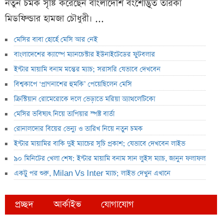
নতুন চমক সৃষ্টি করেছেন বাংলাদেশি বংশোদ্ভূত তারকা
মিডফিল্ডার হামজা চৌধুরী। ...
মেসির বাবা হোর্হে মেসি আর নেই
বাংলাদেশের ক্যাম্পে ম্যানচেস্টার ইউনাইটেডের ফুটবলার
ইন্টার মায়ামি বনাম মন্তের ম্যাচ; সরাসরি যেভাবে দেখবেন
বিশ্বকাপে ‘প্রাণনাশের হুমকি’ পেয়েছিলেন মেসি
ক্রিস্টিয়ান রোমেরোকে দলে ভেড়াতে মরিয়া অ্যাথলেটিকো
মেসির ভবিষ্যৎ নিয়ে তাপিয়ার স্পষ্ট বার্তা
রোনালদোর বিয়ের ভেন্যু ও তারিখ নিয়ে নতুন চমক
ইন্টার মায়ামির বাকি দুই ম্যাচের সূচি প্রকাশ; যেভাবে দেখবেন লাইভ
৯০ মিনিটের খেলা শেষ: ইন্টার মায়ামি বনাম সান লুইস ম্যাচ, জানুন ফলাফল
একটু পর শুরু, Milan Vs Inter ম্যাচ; লাইভ দেখুন এখানে
প্রচ্ছদ
আর্কাইভ
যোগাযোগ