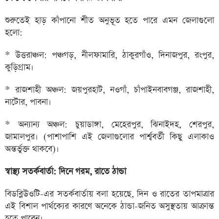
শুরুতেই হাড় কাঁপানো শীত অনুভূত হতে পারে এমন জেলাগুলো
হলো:
* উত্তরাঞ্চল: পঞ্চগড়, নীলফামারি, ঠাকুরগাঁও, দিনাজপুর, রংপুর,
কুড়িগ্রাম।
* রাজশাহী অঞ্চল: জয়পুরহাট, নওগাঁ, চাঁপাইনবাবগঞ্জ, রাজশাহী,
নাটোর, পাবনা।
* অন্যান্য অঞ্চল: চুয়াডাঙ্গা, মেহেরপুর, ঝিনাইদহ, শেরপুর,
জামালপুর। (পাশাপাশি এই জেলাগুলোর পার্শ্ববর্তী কিছু এলাকাও
অন্তর্ভুক্ত থাকবে)।
স্বাস্থ্য সতর্কবার্তা: দিনে গরম, রাতে ঠান্ডা
বিডব্লিউওটি-এর সতর্কবার্তায় বলা হয়েছে, দিন ও রাতের তাপমাত্রার
এই বিশাল পার্থক্যের কারণে অনেকে ঠান্ডা-জনিত অসুস্থতায় আক্রান্ত
হতে পারেন।