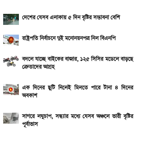
মালয়েশিয়ায় যেতে বাংলাদেশিদের আবেদন শুরু, অগ্রাধিকার
দেশের যেসব এলাকায় ৫ দিন বৃষ্টির সম্ভাবনা বেশি
পাবেন যারা
৭৫০০mAh ব্যাটারি নিয়ে বাজারে এলো Redmi 17 5G
রাষ্ট্রপতি নির্বাচনে দুই মনোনয়নপত্র নিল বিএনপি
ও 4G
iQOO Z11-এ থাকছে ৬.৮৩ ইঞ্চির কার্ভড AMOLED
বদলে যাচ্ছে বাইকের বাজার, ১২৫ সিসির মডেলে বাড়ছে
ডিসপ্লে, থাকছে সরু ফ্রেম
ক্রেতাদের আগ্রহ
দেশের বাজারে আজ ১৮, ২১ ও ২২ ক্যারেট একভরি সোনার
এক দিনের ছুটি নিলেই মিলতে পারে টানা ৪ দিনের
দাম
অবকাশ
Bajaj Pulsar N160 S: দাম, ইঞ্জিন, ফিচার ও
স্পেসিফিকেশন
সাগরে লঘুচাপ, সন্ধ্যার মধ্যে যেসব অঞ্চলে ভারী বৃষ্টির
পূর্বাভাস