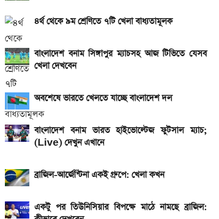
মঙ্গলবার টানা ৭ ঘণ্টা বিদ্যুৎ থাকবে না যেসব এলাকায়
৪র্থ থেকে ৯ম শ্রেণিতে ৭টি খেলা বাধ্যতামূলক
২০২৬ সালের সরকারি ছুটির তালিকা প্রকাশ, দেখে নিন সব
তারিখ
বাংলাদেশ বনাম সিঙ্গাপুর ম্যাচসহ আজ টিভিতে যেসব
থাকছে না ভর্তি পরীক্ষা, এসএসসির ফলের ভিত্তিতেই একাদশে
খেলা দেখবেন
ভর্তি
২ বছর পিছিয়ে যেতে পারে নবম জাতীয় পে-স্কেল
অবশেষে ভারতে খেলতে যাচ্ছে বাংলাদেশ দল
৯০ মিনিটের খেলা শেষ: বায়ার্ন মিউনিখ বনাম জেজু ইউনাইটেড,
বাংলাদেশ বনাম ভারত হাইভোল্টেজ ফুটসাল ম্যাচ;
জানুন ফলাফল
(Live) দেখুন এখানে
ব্রাজিল-আর্জেন্টিনা একই গ্রুপে: খেলা কখন
একটু পর তিউনিসিয়ার বিপক্ষে মাঠে নামছে ব্রাজিল: