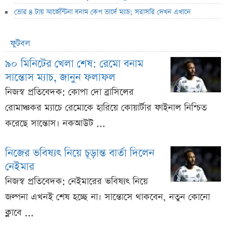
ভোর ৪ টায় আর্জেন্টিনা বনাম কেপ ভার্দে ম্যাচ; সরাসরি দেখন এখানে
ফুটবল
৯০ মিনিটের খেলা শেষ: রেমো বনাম
সান্তোস ম্যাচ, জানুন ফলাফল
নিজস্ব প্রতিবেদক: কোপা দো ব্রাসিলের
রোমাঞ্চকর ম্যাচে রেমোকে হারিয়ে কোয়ার্টার ফাইনাল নিশ্চিত
করেছে সান্তোস। নকআউট ...
নিজের ভবিষ্যৎ নিয়ে চূড়ান্ত বার্তা দিলেন
নেইমার
নিজস্ব প্রতিবেদক: নেইমারের ভবিষ্যৎ নিয়ে
জল্পনা এখনই শেষ হচ্ছে না। সান্তোসে থাকবেন, নতুন কোনো
ক্লাবে ...