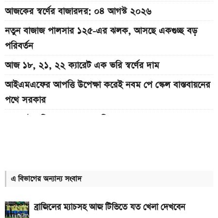
আজকের স্বর্ণের বাজারদর: ০৪ আগস্ট ২০২৬
নতুন বাজাজ পালসার ১২৫-এর ঝলক, আসছে একগুচ্ছ বড়
পরিবর্তন
আজ ১৮, ২১, ২২ ক্যারেট এক ভরি স্বর্ণের দাম
আইএমএফের আপত্তি উপেক্ষা করেই নবম পে স্কেল বাস্তবায়নের
পথে সরকার
৫ আগস্ট ছুটি হলেও যাদের অফিস খোলা থাকবে
ইন্টার মিয়ামি বনাম আতলেতিকো সান লুইস ম্যাচ; যেভাবে
সরাসরি দেখবেন
২০৪০ সালে বাংলাদেশে এক ভরি স্বর্ণের দাম কত হতে পারে
এ বিভাগের অন্যান্য সংবাদ
৫ আগস্ট পোশাক কারখানা খোলা থাকবে, নাকি ছুটি? যা জানা
ব্রাজিলের ম্যাচসহ আজ টিভিতে যত খেলা দেখবেন
গেল