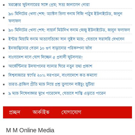
মরক্কোর ফুটবলারের সঙ্গে প্রেম; সত্য জানালেন নোরা
৯০ মিনিটের খেলা শেষ: অ্যাস্টল ভিলা বনাম বিজি পাঠুম ইউনাইটেড, জানুন
ফলাফল
৯০ মিনিটের খেলা শেষ: বায়ার্ন মিউনিখ বনাম জেজু ইউনাইটেড, জানুন ফলাফল
ইন্টার মিয়ামি বনাম আতলেতিকো সান লুইস ম্যাচ; যেভাবে সরাসরি দেখবেন
ইনফান্তিনোর বেতন ১০ গুণ বাড়ানোর পরিকল্পনা ফাঁস
বাংলাদেশ দলে যোগ দিচ্ছেন ৫ প্রবাসী ফুটবলার!
আর্জেন্টিনার উদযাপনের ব্যানার ঘিরে নতুন তথ্য প্রকাশ
বিশ্ববাজারে স্বর্ণের ২০% দরপতন, বাংলাদেশে কত কমলো
ভারত-ব্রাজিল প্রীতি ম্যাচ নিয়ে প্রশ্ন তুললেন বাইচুং ভুটিয়া
৯ ম্যাচ নিষেধাজ্ঞার মুখে পারেদেস, যেভাবে শাস্তি এড়াতে পারেন
প্রচ্ছদ
আর্কাইভ
যোগাযোগ
M M Online Media