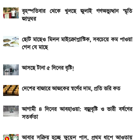
আসছে নতুন চমক নিয়ে
বৃহস্পতিবার থেকে খুলছে জুলাই গণঅভ্যুত্থান স্মৃতি
জাদুঘর
৯০ মিনিটের খেলা শেষ: বায়ার্ন মিউনিখ বনাম জেজু ইউনাইটেড,
জানুন ফলাফল
ছোট মাছেও মিলল মাইক্রোপ্লাস্টিক, সবচেয়ে কম পাওয়া
২ বছর পিছিয়ে যেতে পারে নবম জাতীয় পে-স্কেল
গেল যে মাছে
আসছে টানা ৫ দিনের বৃষ্টি!
দেশের বাজারে আজকের স্বর্ণের দাম, প্রতি ভরি কত
আগামী ৪ দিনের আবহাওয়া: বজ্রবৃষ্টি ও ভারী বর্ষণের
সতর্কতা
আবার সক্রিয় হচ্ছে ফুয়েল পাস, প্রথম ধাপে আওতায়