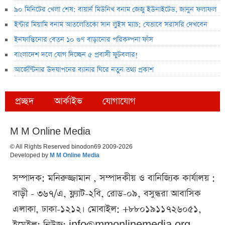
৯০ মিনিটের খেলা শেষ: বায়ার্ন মিউনিখ বনাম জেজু ইউনাইটেড, জানুন ফলাফল
ইন্টার মিয়ামি বনাম আতলেতিকো সান লুইস ম্যাচ; যেভাবে সরাসরি দেখবেন
ইনফান্তিনোর বেতন ১০ গুণ বাড়ানোর পরিকল্পনা ফাঁস
বাংলাদেশ দলে যোগ দিচ্ছেন ৫ প্রবাসী ফুটবলার!
আর্জেন্টিনার উদযাপনের ব্যানার ঘিরে নতুন তথ্য প্রকাশ
প্রচ্ছদ
আর্কাইভ
যোগাযোগ
M M Online Media
© All Rights Reserved binodon69 2009-2026
Developed by
M M Online Media
সম্পাদক: মনিরুজ্জামান , সম্পাদকীয় ও বানিজ্যিক কার্যালয় :
বাড়ী - ৩৬৭/এ, ফ্ল্যাট-২বি, রোড-০৯, বসুন্ধরা আবাসিক
এলাকা, ঢাকা-১২১২। মোবাইল: +৮৮০১৯১১৭২৬০৫১,
ইমেইল: নিউজ:
info@mmonlinemedia.org