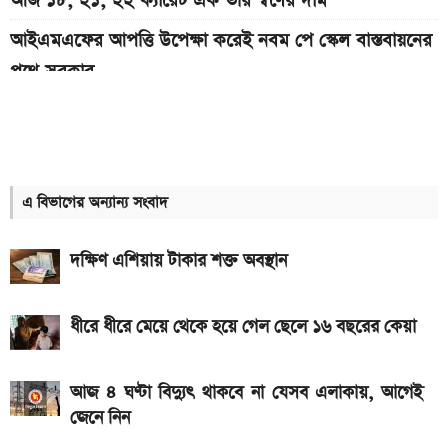
আজ ১৮, ২১, ২২ ক্যারেট এক ভরি স্বর্ণের দাম
আইএমএফের আপত্তি উপেক্ষা করেই নবম পে স্কেল বাস্তবায়নের
পথে সরকার
ইন্টার মিয়ামি বনাম আতলেতিকো সান লুইস ম্যাচ; যেভাবে
সরাসরি দেখবেন
৫ আগস্ট ছুটি হলেও যাদের অফিস খোলা থাকবে
এ বিভাগের অন্যান্য সংবাদ
সোমবার প্রকাশ হচ্ছে এসএসসি ফল, যেভাবে দেখবেন রেজাল্ট
দক্ষিণ এশিয়ায় টাকার শক্ত অবস্থান
২০৪০ সালে বাংলাদেশে এক ভরি স্বর্ণের দাম কত হতে পারে
৫ আগস্ট পোশাক কারখানা খোলা থাকবে, নাকি ছুটি? যা জানা
ধীরে ধীরে মেয়ে থেকে হয়ে গেল ছেলে ১৬ বছরের কেয়া
গেল
৯০ মিনিটের খেলা শেষ: রেমো বনাম সান্তোস ম্যাচ, জানুন
আজ ৪ ঘণ্টা বিদ্যুৎ থাকবে না যেসব এলাকায়, আগেই
ফলাফল
জেনে নিন
অন্ধকারে জ্বলে উঠবে ফোনের পেছন, REDMI K100 Pro