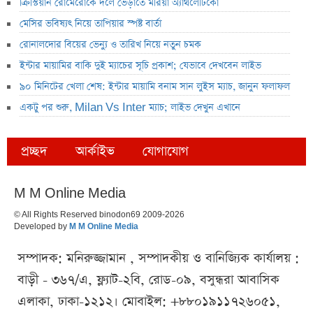
ক্রিস্টিয়ান রোমেরোকে দলে ভেড়াতে মরিয়া অ্যাথলেটিকো
মেসির ভবিষ্যৎ নিয়ে তাপিয়ার স্পষ্ট বার্তা
রোনালদোর বিয়ের ভেন্যু ও তারিখ নিয়ে নতুন চমক
ইন্টার মায়ামির বাকি দুই ম্যাচের সূচি প্রকাশ; যেভাবে দেখবেন লাইভ
৯০ মিনিটের খেলা শেষ: ইন্টার মায়ামি বনাম সান লুইস ম্যাচ, জানুন ফলাফল
একটু পর শুরু, Milan Vs Inter ম্যাচ; লাইভ দেখুন এখানে
প্রচ্ছদ
আর্কাইভ
যোগাযোগ
M M Online Media
© All Rights Reserved binodon69 2009-2026
Developed by
M M Online Media
সম্পাদক: মনিরুজ্জামান , সম্পাদকীয় ও বানিজ্যিক কার্যালয় :
বাড়ী - ৩৬৭/এ, ফ্ল্যাট-২বি, রোড-০৯, বসুন্ধরা আবাসিক
এলাকা, ঢাকা-১২১২। মোবাইল: +৮৮০১৯১১৭২৬০৫১,