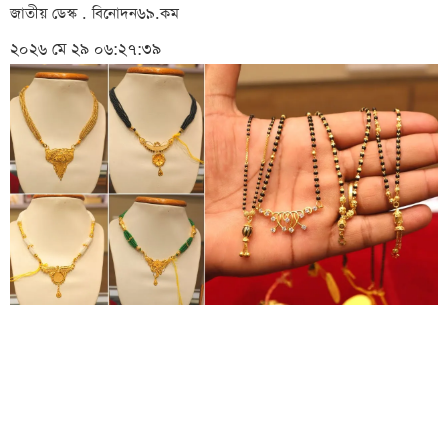
জাতীয় ডেস্ক . বিনোদন৬৯.কম
২০২৬ মে ২৯ ০৬:২৭:৩৯