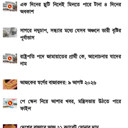
ডিসপ্লে, থাকছে সরু ফ্রেম
এক দিনের ছুটি নিলেই মিলতে পারে টানা ৪ দিনের
অবকাশ
দেশের বাজারে আজ ১৮, ২১ ও ২২ ক্যারেট একভরি সোনার
দাম
সাগরে লঘুচাপ, সন্ধ্যার মধ্যে যেসব অঞ্চলে ভারী বৃষ্টির
৭৫০০mAh ব্যাটারি নিয়ে বাজারে এলো Redmi 17 5G
পূর্বাভাস
ও 4G
রাষ্ট্রপতি পদে জামায়াতের প্রার্থী কে, আলোচনায় যাদের
নাম
আজকের স্বর্ণের বাজারদর: ৯ আগস্ট ২০২৬
পে স্কেল নিয়ে আশার খবর, মন্ত্রিসভায় উঠতে পারে
ফাইল
দেশের বাজারে আজ ২১ ক্যারেট সোনার দাম