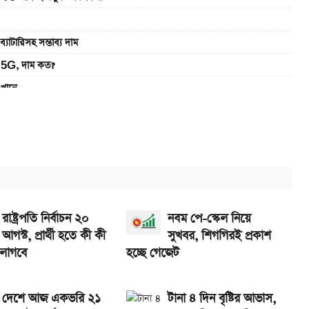
রিসহ সম্ভাব্য দাম
5G, দাম কত?
এখানে
ানে
খবেন লাইভ
রাষ্ট্রপতি নির্বাচন ২০
নবম পে-স্কেল নিয়ে
আগস্ট, প্রার্থী হতে কী কী
সুখবর, শিগগিরই প্রকাশ
 লাগবে
হচ্ছে গেজেট
দেশে আজ একভরি ২১
টানা ৪ দিন বৃষ্টির আভাস,