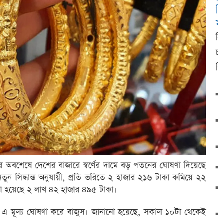
ির পর অবশেষে দেশের বাজারে স্বর্ণের দামে বড় পতনের ঘোষণা দিয়েছে
তুন সিদ্ধান্ত অনুযায়ী, প্রতি ভরিতে ২ হাজার ২১৬ টাকা কমিয়ে ২২
 করা হয়েছে ২ লাখ ৪২ হাজার ৪৯৫ টাকা।
ুন এ মূল্য ঘোষণা করে বাজুস। জানানো হয়েছে, সকাল ১০টা থেকেই