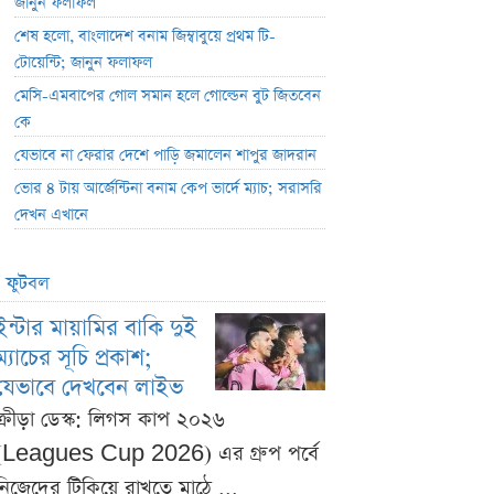
জানুন ফলাফল
শেষ হলো, বাংলাদেশ বনাম জিম্বাবুয়ে প্রথম টি-
টোয়েন্টি; জানুন ফলাফল
মেসি-এমবাপের গোল সমান হলে গোল্ডেন বুট জিতবেন
কে
যেভাবে না ফেরার দেশে পাড়ি জমালেন শাপুর জাদরান
ভোর ৪ টায় আর্জেন্টিনা বনাম কেপ ভার্দে ম্যাচ; সরাসরি
দেখন এখানে
ফুটবল
ইন্টার মায়ামির বাকি দুই
ম্যাচের সূচি প্রকাশ;
যেভাবে দেখবেন লাইভ
ক্রীড়া ডেস্ক: লিগস কাপ ২০২৬
(Leagues Cup 2026) এর গ্রুপ পর্বে
নিজেদের টিকিয়ে রাখতে মাঠে ...