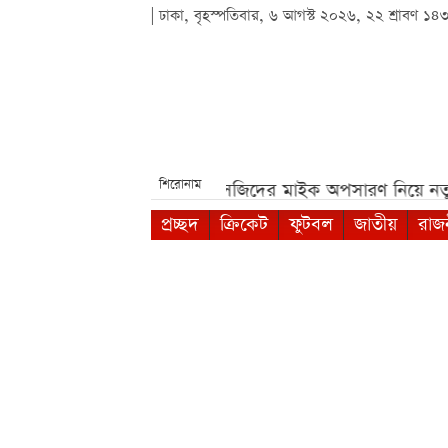
| ঢাকা, বৃহস্পতিবার, ৬ আগস্ট ২০২৬, ২২ শ্রাবণ ১৪
শিরোনাম
ষা***
পশ্চিমবঙ্গে মসজিদের মাইক অপসারণ নিয়ে নতুন বিতর্ক***
প্রচ্ছদ
ক্রিকেট
ফুটবল
জাতীয়
রাজ