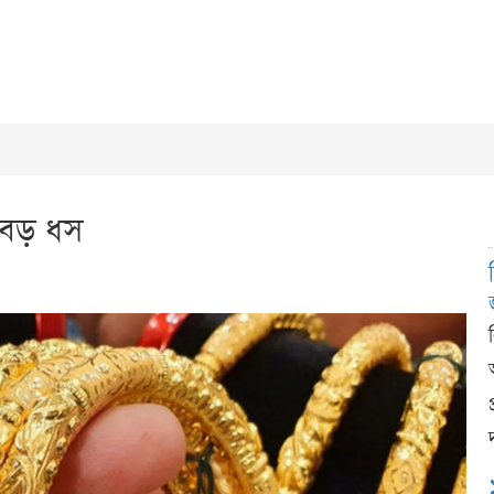
ে বড় ধস