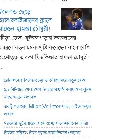
ইংল্যান্ড ছেড়ে
আজারবাইজানের ক্লাবে
যাচ্ছেন হামজা চৌধুরী!
ক্রীড়া ডেস্ক: ফুটবলপাড়ায় দলবদলের
বাজারে নতুন চমক সৃষ্টি করেছেন বাংলাদেশি
বংশোদ্ভূত তারকা মিডফিল্ডার হামজা চৌধুরী।
...
রোনালদোর বিয়ের ভেন্যু ও তারিখ নিয়ে নতুন চমক
৯০ মিনিটের খেলা শেষ: ইন্টার মায়ামি বনাম সান লুইস
ম্যাচ, জানুন ফলাফল
একটু পর শুরু, Milan Vs Inter ম্যাচ; লাইভ দেখুন
এখানে
মরক্কোর ফুটবলারের সঙ্গে প্রেম; সত্য জানালেন নোরা
নিজের ভবিষ্যৎ নিয়ে চূড়ান্ত বার্তা দিলেন নেইমার