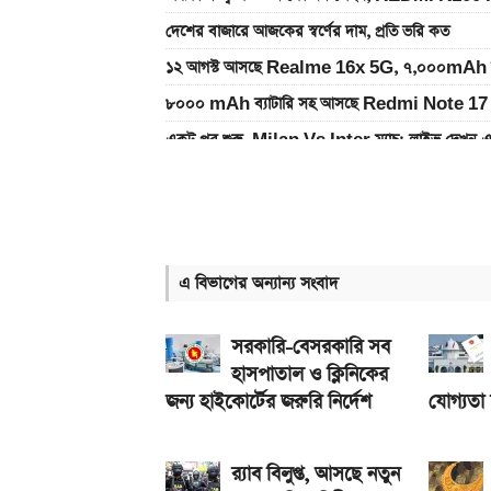
দেশের বাজারে আজকের স্বর্ণের দাম, প্রতি ভরি কত
১২ আগস্ট আসছে Realme 16x 5G, ৭,০০০mAh ব্যাটা
৮০০০ mAh ব্যাটারি সহ আসছে Redmi Note 17 
একটু পর শুরু, Milan Vs Inter ম্যাচ; লাইভ দেখুন 
একটু পর শুরু, চেলসি ও জুভেন্টাস ম্যাচ; লাইভ দেখুন এখ
ইন্টার মায়ামির বাকি দুই ম্যাচের সূচি প্রকাশ; যেভাবে দে
গ্যাসের দাম নিয়ে সুখবর, যা জানাল পেট্রোবাংলা
এ বিভাগের অন্যান্য সংবাদ
আজকের সকল দেশের টাকার রেট: ০৫ আগস্ট ২০২৬
আসছে টানা ৫ দিনের বৃষ্টি!
সরকারি-বেসরকারি সব
হাসপাতাল ও ক্লিনিকের
জন্য হাইকোর্টের জরুরি নির্দেশ
যোগ্যতা
র‍্যাব বিলুপ্ত, আসছে নতুন