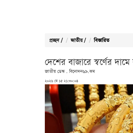
প্রচ্ছদ
/
জাতীয়
/
বিস্তারিত
দেশের বাজারে স্বর্ণের দাম
জাতীয় ডেস্ক . বিনোদন৬৯.কম
২০২৬ মে ১৫ ২১:৩০:০৪